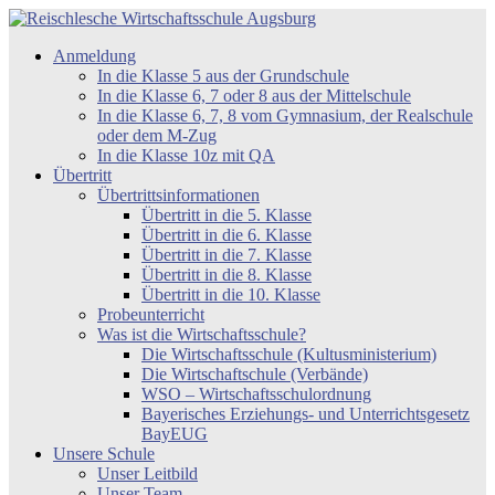
Zum
Inhalt
Reischlesche
Anmeldung
springen
Wirtschaftsschule
In die Klasse 5 aus der Grundschule
Augsburg
In die Klasse 6, 7 oder 8 aus der Mittelschule
In die Klasse 6, 7, 8 vom Gymnasium, der Realschule
oder dem M-Zug
In die Klasse 10z mit QA
Übertritt
Übertrittsinformationen
Übertritt in die 5. Klasse
Übertritt in die 6. Klasse
Übertritt in die 7. Klasse
Übertritt in die 8. Klasse
Übertritt in die 10. Klasse
Probeunterricht
Was ist die Wirtschaftsschule?
Die Wirtschaftsschule (Kultusministerium)
Die Wirtschaftschule (Verbände)
WSO – Wirtschaftsschulordnung
Bayerisches Erziehungs- und Unterrichtsgesetz
BayEUG
Unsere Schule
Unser Leitbild
Unser Team