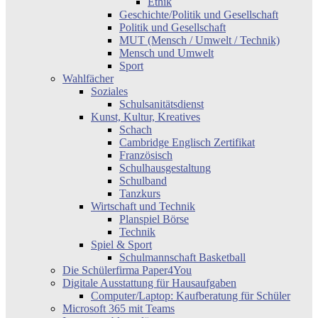
Ethik
Geschichte/Politik und Gesellschaft
Politik und Gesellschaft
MUT (Mensch / Umwelt / Technik)
Mensch und Umwelt
Sport
Wahlfächer
Soziales
Schulsanitätsdienst
Kunst, Kultur, Kreatives
Schach
Cambridge Englisch Zertifikat
Französisch
Schulhausgestaltung
Schulband
Tanzkurs
Wirtschaft und Technik
Planspiel Börse
Technik
Spiel & Sport
Schulmannschaft Basketball
Die Schülerfirma Paper4You
Digitale Ausstattung für Hausaufgaben
Computer/Laptop: Kaufberatung für Schüler
Microsoft 365 mit Teams