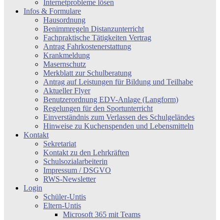
Internetprobleme lösen
Infos & Formulare
Hausordnung
Benimmregeln Distanzunterricht
Fachpraktische Tätigkeiten Vertrag
Antrag Fahrkostenerstattung
Krankmeldung
Masernschutz
Merkblatt zur Schulberatung
Antrag auf Leistungen für Bildung und Teilhabe
Aktueller Flyer
Benutzerordnung EDV-Anlage (Langform)
Regelungen für den Sportunterricht
Einverständnis zum Verlassen des Schulgeländes
Hinweise zu Kuchenspenden und Lebensmitteln
Kontakt
Sekretariat
Kontakt zu den Lehrkräften
Schulsozialarbeiterin
Impressum / DSGVO
RWS-Newsletter
Login
Schüler-Untis
Eltern-Untis
Microsoft 365 mit Teams