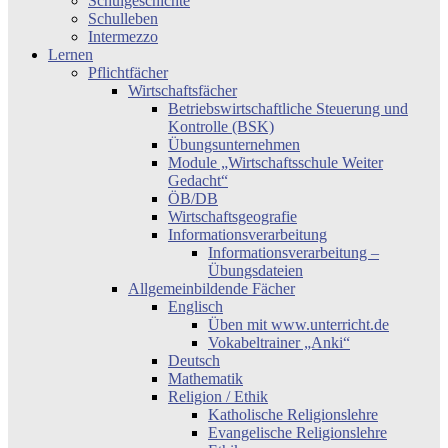
Schulgeschichte
Schulleben
Intermezzo
Lernen
Pflichtfächer
Wirtschaftsfächer
Betriebswirtschaftliche Steuerung und
Kontrolle (BSK)
Übungsunternehmen
Module „Wirtschaftsschule Weiter
Gedacht“
ÖB/DB
Wirtschaftsgeografie
Informationsverarbeitung
Informationsverarbeitung –
Übungsdateien
Allgemeinbildende Fächer
Englisch
Üben mit www.unterricht.de
Vokabeltrainer „Anki“
Deutsch
Mathematik
Religion / Ethik
Katholische Religionslehre
Evangelische Religionslehre