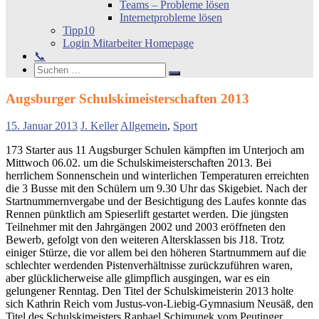
Teams – Probleme lösen
Internetprobleme lösen
Tipp10
Login Mitarbeiter Homepage
📞
Search
Suchen
Suchen
nach:
Augsburger Schulskimeisterschaften 2013
15. Januar 2013
J. Keller
Allgemein
,
Sport
173 Starter aus 11 Augsburger Schulen kämpften im Unterjoch am
Mittwoch 06.02. um die Schulskimeisterschaften 2013. Bei
herrlichem Sonnenschein und winterlichen Temperaturen erreichten
die 3 Busse mit den Schülern um 9.30 Uhr das Skigebiet. Nach der
Startnummernvergabe und der Besichtigung des Laufes konnte das
Rennen pünktlich am Spieserlift gestartet werden. Die jüngsten
Teilnehmer mit den Jahrgängen 2002 und 2003 eröffneten den
Bewerb, gefolgt von den weiteren Altersklassen bis J18. Trotz
einiger Stürze, die vor allem bei den höheren Startnummern auf die
schlechter werdenden Pistenverhältnisse zurückzuführen waren,
aber glücklicherweise alle glimpflich ausgingen, war es ein
gelungener Renntag. Den Titel der Schulskimeisterin 2013 holte
sich Kathrin Reich vom Justus-von-Liebig-Gymnasium Neusäß, den
Titel des Schulskimeisters Raphael Schimunek vom Peutinger