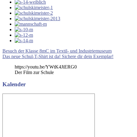
Beitragsnavigation
Vorheriger
Besuch der Klasse 8mC im Textil- und Industriemuseum
Beitrag:
Nächster
Das neue Schul-T-Shirt ist da! Sichere dir dein Exemplar!
Beitrag:
https://youtu.be/YWtK4JiERG0
Der Film zur Schule
Kalender