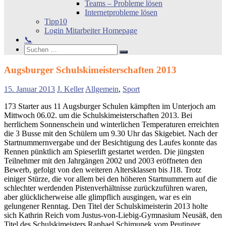
Teams – Probleme lösen
Internetprobleme lösen
Tipp10
Login Mitarbeiter Homepage
📞
Search
Suchen
Suchen
nach:
Augsburger Schulskimeisterschaften 2013
15. Januar 2013
J. Keller
Allgemein
,
Sport
173 Starter aus 11 Augsburger Schulen kämpften im Unterjoch am
Mittwoch 06.02. um die Schulskimeisterschaften 2013. Bei
herrlichem Sonnenschein und winterlichen Temperaturen erreichten
die 3 Busse mit den Schülern um 9.30 Uhr das Skigebiet. Nach der
Startnummernvergabe und der Besichtigung des Laufes konnte das
Rennen pünktlich am Spieserlift gestartet werden. Die jüngsten
Teilnehmer mit den Jahrgängen 2002 und 2003 eröffneten den
Bewerb, gefolgt von den weiteren Altersklassen bis J18. Trotz
einiger Stürze, die vor allem bei den höheren Startnummern auf die
schlechter werdenden Pistenverhältnisse zurückzuführen waren,
aber glücklicherweise alle glimpflich ausgingen, war es ein
gelungener Renntag. Den Titel der Schulskimeisterin 2013 holte
sich Kathrin Reich vom Justus-von-Liebig-Gymnasium Neusäß, den
Titel des Schulskimeisters Raphael Schimunek vom Peutinger