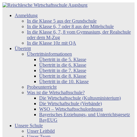
Zum
Inhalt
Reischlesche
Anmeldung
springen
Wirtschaftsschule
In die Klasse 5 aus der Grundschule
Augsburg
In die Klasse 6, 7 oder 8 aus der Mittelschule
In die Klasse 6, 7, 8 vom Gymnasium, der Realschule
oder dem M-Zug
In die Klasse 10z mit QA
Übertritt
Übertrittsinformationen
Übertritt in die 5. Klasse
Übertritt in die 6. Klasse
Übertritt in die 7. Klasse
Übertritt in die 8. Klasse
Übertritt in die 10. Klasse
Probeunterricht
Was ist die Wirtschaftsschule?
Die Wirtschaftsschule (Kultusministerium)
Die Wirtschaftschule (Verbände)
WSO – Wirtschaftsschulordnung
Bayerisches Erziehungs- und Unterrichtsgesetz
BayEUG
Unsere Schule
Unser Leitbild
Unser Team