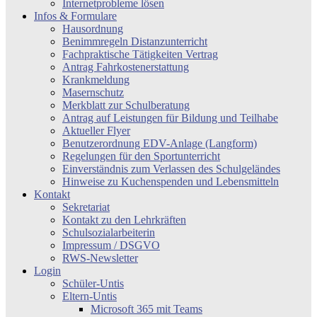
Internetprobleme lösen
Infos & Formulare
Hausordnung
Benimmregeln Distanzunterricht
Fachpraktische Tätigkeiten Vertrag
Antrag Fahrkostenerstattung
Krankmeldung
Masernschutz
Merkblatt zur Schulberatung
Antrag auf Leistungen für Bildung und Teilhabe
Aktueller Flyer
Benutzerordnung EDV-Anlage (Langform)
Regelungen für den Sportunterricht
Einverständnis zum Verlassen des Schulgeländes
Hinweise zu Kuchenspenden und Lebensmitteln
Kontakt
Sekretariat
Kontakt zu den Lehrkräften
Schulsozialarbeiterin
Impressum / DSGVO
RWS-Newsletter
Login
Schüler-Untis
Eltern-Untis
Microsoft 365 mit Teams