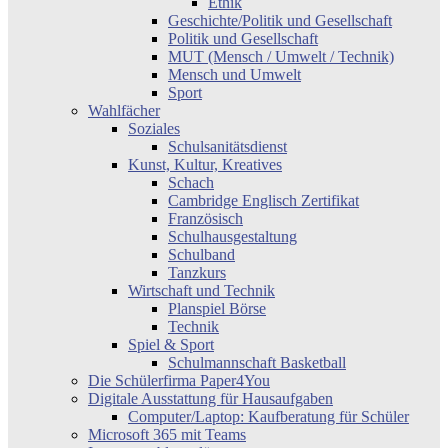
Ethik
Geschichte/Politik und Gesellschaft
Politik und Gesellschaft
MUT (Mensch / Umwelt / Technik)
Mensch und Umwelt
Sport
Wahlfächer
Soziales
Schulsanitätsdienst
Kunst, Kultur, Kreatives
Schach
Cambridge Englisch Zertifikat
Französisch
Schulhausgestaltung
Schulband
Tanzkurs
Wirtschaft und Technik
Planspiel Börse
Technik
Spiel & Sport
Schulmannschaft Basketball
Die Schülerfirma Paper4You
Digitale Ausstattung für Hausaufgaben
Computer/Laptop: Kaufberatung für Schüler
Microsoft 365 mit Teams