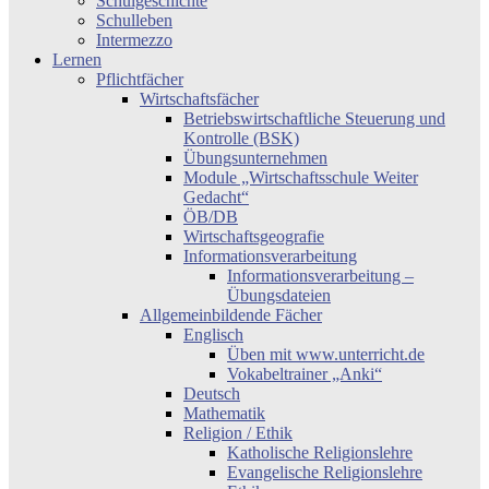
Schulgeschichte
Schulleben
Intermezzo
Lernen
Pflichtfächer
Wirtschaftsfächer
Betriebswirtschaftliche Steuerung und
Kontrolle (BSK)
Übungsunternehmen
Module „Wirtschaftsschule Weiter
Gedacht“
ÖB/DB
Wirtschaftsgeografie
Informationsverarbeitung
Informationsverarbeitung –
Übungsdateien
Allgemeinbildende Fächer
Englisch
Üben mit www.unterricht.de
Vokabeltrainer „Anki“
Deutsch
Mathematik
Religion / Ethik
Katholische Religionslehre
Evangelische Religionslehre