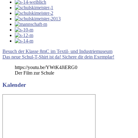
Beitragsnavigation
Vorheriger
Besuch der Klasse 8mC im Textil- und Industriemuseum
Beitrag:
Nächster
Das neue Schul-T-Shirt ist da! Sichere dir dein Exemplar!
Beitrag:
https://youtu.be/YWtK4JiERG0
Der Film zur Schule
Kalender