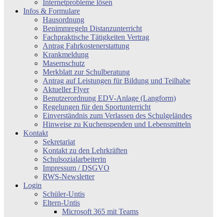
Internetprobleme lösen
Infos & Formulare
Hausordnung
Benimmregeln Distanzunterricht
Fachpraktische Tätigkeiten Vertrag
Antrag Fahrkostenerstattung
Krankmeldung
Masernschutz
Merkblatt zur Schulberatung
Antrag auf Leistungen für Bildung und Teilhabe
Aktueller Flyer
Benutzerordnung EDV-Anlage (Langform)
Regelungen für den Sportunterricht
Einverständnis zum Verlassen des Schulgeländes
Hinweise zu Kuchenspenden und Lebensmitteln
Kontakt
Sekretariat
Kontakt zu den Lehrkräften
Schulsozialarbeiterin
Impressum / DSGVO
RWS-Newsletter
Login
Schüler-Untis
Eltern-Untis
Microsoft 365 mit Teams