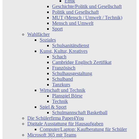
Ethik
Geschichte/Politik und Gesellschaft
Politik und Gesellschaft
MUT (Mensch / Umwelt / Technik)
Mensch und Umwelt
Sport
Wahlfächer
Soziales
Schulsanitätsdienst
Kunst, Kultur, Kreatives
Schach
Cambridge Englisch Zertifikat
Französisch
Schulhausgestaltung
Schulband
Tanzkurs
Wirtschaft und Technik
Planspiel Börse
Technik
Spiel & Sport
Schulmannschaft Basketball
Die Schülerfirma Paper4You
Digitale Ausstattung für Hausaufgaben
Computer/Laptop: Kaufberatung für Schüler
Microsoft 365 mit Teams