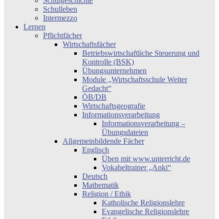
Schulgeschichte
Schulleben
Intermezzo
Lernen
Pflichtfächer
Wirtschaftsfächer
Betriebswirtschaftliche Steuerung und
Kontrolle (BSK)
Übungsunternehmen
Module „Wirtschaftsschule Weiter
Gedacht“
ÖB/DB
Wirtschaftsgeografie
Informationsverarbeitung
Informationsverarbeitung –
Übungsdateien
Allgemeinbildende Fächer
Englisch
Üben mit www.unterricht.de
Vokabeltrainer „Anki“
Deutsch
Mathematik
Religion / Ethik
Katholische Religionslehre
Evangelische Religionslehre