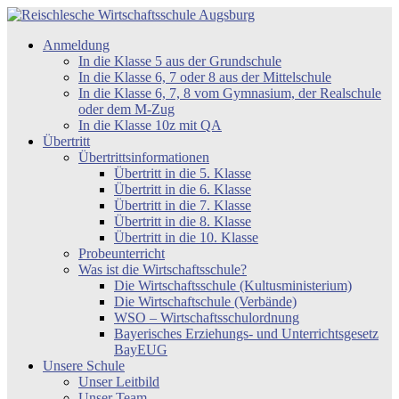
Zum
Inhalt
Reischlesche
Anmeldung
springen
Wirtschaftsschule
In die Klasse 5 aus der Grundschule
Augsburg
In die Klasse 6, 7 oder 8 aus der Mittelschule
In die Klasse 6, 7, 8 vom Gymnasium, der Realschule
oder dem M-Zug
In die Klasse 10z mit QA
Übertritt
Übertrittsinformationen
Übertritt in die 5. Klasse
Übertritt in die 6. Klasse
Übertritt in die 7. Klasse
Übertritt in die 8. Klasse
Übertritt in die 10. Klasse
Probeunterricht
Was ist die Wirtschaftsschule?
Die Wirtschaftsschule (Kultusministerium)
Die Wirtschaftschule (Verbände)
WSO – Wirtschaftsschulordnung
Bayerisches Erziehungs- und Unterrichtsgesetz
BayEUG
Unsere Schule
Unser Leitbild
Unser Team