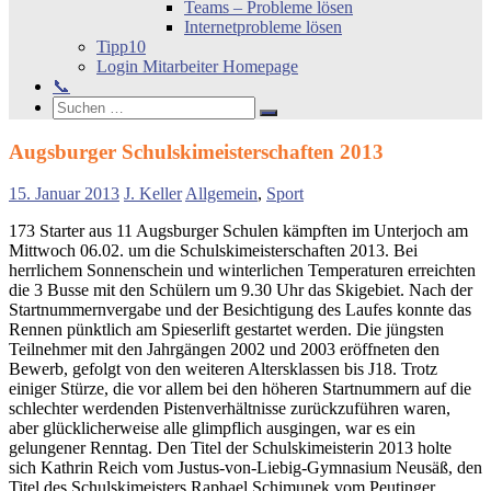
Teams – Probleme lösen
Internetprobleme lösen
Tipp10
Login Mitarbeiter Homepage
📞
Search
Suchen
Suchen
nach:
Augsburger Schulskimeisterschaften 2013
15. Januar 2013
J. Keller
Allgemein
,
Sport
173 Starter aus 11 Augsburger Schulen kämpften im Unterjoch am
Mittwoch 06.02. um die Schulskimeisterschaften 2013. Bei
herrlichem Sonnenschein und winterlichen Temperaturen erreichten
die 3 Busse mit den Schülern um 9.30 Uhr das Skigebiet. Nach der
Startnummernvergabe und der Besichtigung des Laufes konnte das
Rennen pünktlich am Spieserlift gestartet werden. Die jüngsten
Teilnehmer mit den Jahrgängen 2002 und 2003 eröffneten den
Bewerb, gefolgt von den weiteren Altersklassen bis J18. Trotz
einiger Stürze, die vor allem bei den höheren Startnummern auf die
schlechter werdenden Pistenverhältnisse zurückzuführen waren,
aber glücklicherweise alle glimpflich ausgingen, war es ein
gelungener Renntag. Den Titel der Schulskimeisterin 2013 holte
sich Kathrin Reich vom Justus-von-Liebig-Gymnasium Neusäß, den
Titel des Schulskimeisters Raphael Schimunek vom Peutinger