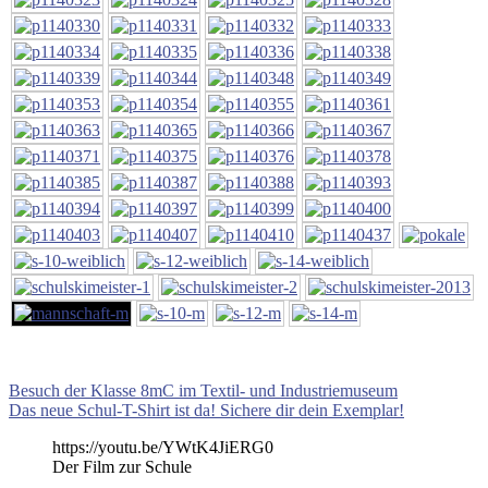
Beitragsnavigation
Vorheriger
Besuch der Klasse 8mC im Textil- und Industriemuseum
Beitrag:
Nächster
Das neue Schul-T-Shirt ist da! Sichere dir dein Exemplar!
Beitrag:
https://youtu.be/YWtK4JiERG0
Der Film zur Schule