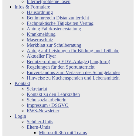
Internetprobleme lösen
Infos & Formulare
Hausordnung
Benimmregeln Distanzunterricht
Fachpraktische Tätigkeiten Vertrag
Antrag Fahrkostenerstattung
Krankmeldung
Masernschutz
Merkblatt zur Schulberatung
Antrag auf Leistungen für Bildung und Teilhabe
Aktueller Flyer
Benutzerordnung EDV-Anlage (Langform)
Regelungen für den Sportunterricht
Einverständnis zum Verlassen des Schulgeländes
Hinweise zu Kuchenspenden und Lebensmitteln
Kontakt
Sekretariat
Kontakt zu den Lehrkräften
Schulsozialarbeiterin
Impressum / DSGVO
RWS-Newsletter
Login
Schüler-Untis
Eltern-Untis
Microsoft 365 mit Teams