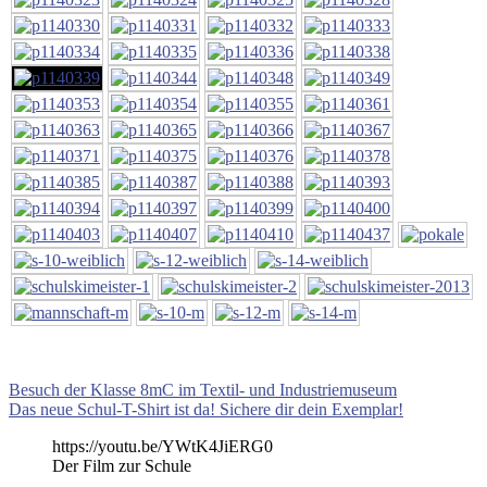
Beitragsnavigation
Vorheriger
Besuch der Klasse 8mC im Textil- und Industriemuseum
Beitrag:
Nächster
Das neue Schul-T-Shirt ist da! Sichere dir dein Exemplar!
Beitrag:
https://youtu.be/YWtK4JiERG0
Der Film zur Schule