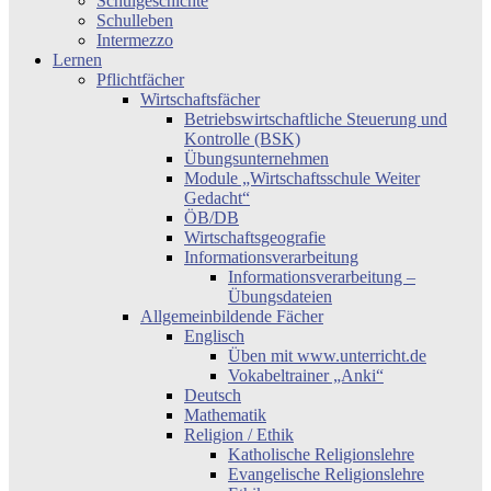
Schulgeschichte
Schulleben
Intermezzo
Lernen
Pflichtfächer
Wirtschaftsfächer
Betriebswirtschaftliche Steuerung und
Kontrolle (BSK)
Übungsunternehmen
Module „Wirtschaftsschule Weiter
Gedacht“
ÖB/DB
Wirtschaftsgeografie
Informationsverarbeitung
Informationsverarbeitung –
Übungsdateien
Allgemeinbildende Fächer
Englisch
Üben mit www.unterricht.de
Vokabeltrainer „Anki“
Deutsch
Mathematik
Religion / Ethik
Katholische Religionslehre
Evangelische Religionslehre