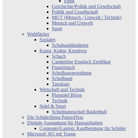
Ethik
Geschichte/Politik und Gesellschaft
Politik und Gesellschaft
MUT (Mensch / Umwelt / Technik)
Mensch und Umwelt
Sport
Wahlfächer
Soziales
Schulsanitätsdienst
Kunst, Kultur, Kreatives
Schach
Cambridge Englisch Zertifikat
Französisch
Schulhausgestaltung
Schulband
Tanzkurs
Wirtschaft und Technik
Planspiel Börse
Technik
Spiel & Sport
Schulmannschaft Basketball
Die Schülerfirma Paper4You
Digitale Ausstattung für Hausaufgaben
Computer/Laptop: Kaufberatung für Schüler
Microsoft 365 mit Teams