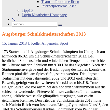
Teams – Probleme lösen
Internetprobleme lösen
Tipp10
Login Mitarbeiter Homepage
📞
Search
Suchen
Suchen
nach:
Augsburger Schulskimeisterschaften 2013
15. Januar 2013
J. Keller
Allgemein
,
Sport
173 Starter aus 11 Augsburger Schulen kämpften im Unterjoch am
Mittwoch 06.02. um die Schulskimeisterschaften 2013. Bei
herrlichem Sonnenschein und winterlichen Temperaturen erreichten
die 3 Busse mit den Schülern um 9.30 Uhr das Skigebiet. Nach der
Startnummernvergabe und der Besichtigung des Laufes konnte das
Rennen pünktlich am Spieserlift gestartet werden. Die jüngsten
Teilnehmer mit den Jahrgängen 2002 und 2003 eröffneten den
Bewerb, gefolgt von den weiteren Altersklassen bis J18. Trotz
einiger Stürze, die vor allem bei den höheren Startnummern auf die
schlechter werdenden Pistenverhältnisse zurückzuführen waren,
aber glücklicherweise alle glimpflich ausgingen, war es ein
gelungener Renntag. Den Titel der Schulskimeisterin 2013 holte
sich Kathrin Reich vom Justus-von-Liebig-Gymnasium Neusäß, den
Titel des Schulskimeisters Raphael Schimunek vom Peutinger