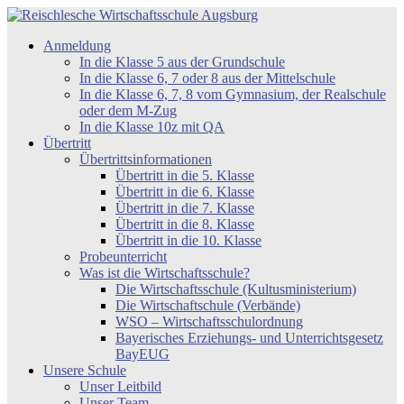
Zum
Inhalt
Reischlesche
Anmeldung
springen
Wirtschaftsschule
In die Klasse 5 aus der Grundschule
Augsburg
In die Klasse 6, 7 oder 8 aus der Mittelschule
In die Klasse 6, 7, 8 vom Gymnasium, der Realschule
oder dem M-Zug
In die Klasse 10z mit QA
Übertritt
Übertrittsinformationen
Übertritt in die 5. Klasse
Übertritt in die 6. Klasse
Übertritt in die 7. Klasse
Übertritt in die 8. Klasse
Übertritt in die 10. Klasse
Probeunterricht
Was ist die Wirtschaftsschule?
Die Wirtschaftsschule (Kultusministerium)
Die Wirtschaftschule (Verbände)
WSO – Wirtschaftsschulordnung
Bayerisches Erziehungs- und Unterrichtsgesetz
BayEUG
Unsere Schule
Unser Leitbild
Unser Team