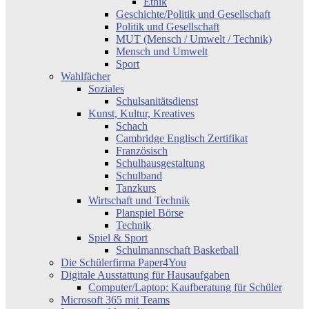
Ethik
Geschichte/Politik und Gesellschaft
Politik und Gesellschaft
MUT (Mensch / Umwelt / Technik)
Mensch und Umwelt
Sport
Wahlfächer
Soziales
Schulsanitätsdienst
Kunst, Kultur, Kreatives
Schach
Cambridge Englisch Zertifikat
Französisch
Schulhausgestaltung
Schulband
Tanzkurs
Wirtschaft und Technik
Planspiel Börse
Technik
Spiel & Sport
Schulmannschaft Basketball
Die Schülerfirma Paper4You
Digitale Ausstattung für Hausaufgaben
Computer/Laptop: Kaufberatung für Schüler
Microsoft 365 mit Teams