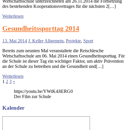
Wirtschaftsschule unterzeichneten am 26.11.2014 die Fortsetzung
des bestehenden Kooperationsvertrages für die nächsten 2[…]
Weiterlesen
Gesundheitssporttag 2014
13. Mai 2014
J. Keller
Allgemein
,
Projekte
,
Sport
Bereits zum neunten Mal veranstaltete die Reischlesche
Wirtschaftsschule am 06. Mai 2014 einen Gesundheitssporttag. Für
die Schule ist dieser Tag ein wichtiger Faktor, um aktiv Prävention
an der Schule zu betreiben und die Gesundheit und[…]
Weiterlesen
Seitennummerierung
Nächste
1
2
3
»
Beiträge
der
https://youtu.be/YWtK4JiERG0
Der Film zur Schule
Beiträge
Kalender