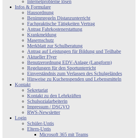
Internetprobleme lösen
Infos & Formulare
Hausordnung
Benimmregeln Distanzunterricht
Fachpraktische Tätigkeiten Vertrag
Antrag Fahrkostenerstattung
Krankmeldung
Masernschutz
Merkblatt zur Schulberatung
Antrag auf Leistungen für Bildung und Teilhabe
Aktueller Flyer
Benutzerordnung EDV-Anlage (Langform)
Regelungen für den Sportunterricht
Einverständnis zum Verlassen des Schulgeländes
Hinweise zu Kuchenspenden und Lebensmitteln
Kontakt
Sekretariat
Kontakt zu den Lehrkräften
Schulsozialarbeiterin
Impressum / DSGVO
RWS-Newsletter
Login
Schüler-Untis
Eltern-Untis
Microsoft 365 mit Teams