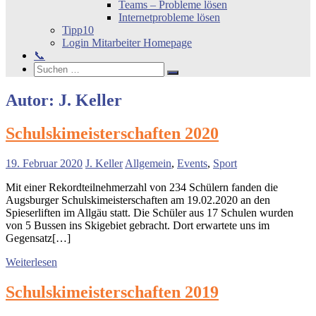
Teams – Probleme lösen
Internetprobleme lösen
Tipp10
Login Mitarbeiter Homepage
📞
Search
Suchen
Suchen
nach:
Autor:
J. Keller
Schulskimeisterschaften 2020
19. Februar 2020
J. Keller
Allgemein
,
Events
,
Sport
Mit einer Rekordteilnehmerzahl von 234 Schülern fanden die
Augsburger Schulskimeisterschaften am 19.02.2020 an den
Spieserliften im Allgäu statt. Die Schüler aus 17 Schulen wurden
von 5 Bussen ins Skigebiet gebracht. Dort erwartete uns im
Gegensatz[…]
Weiterlesen
Schulskimeisterschaften 2019