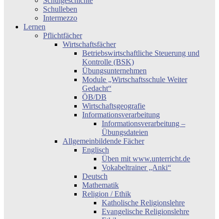
Schulgeschichte
Schulleben
Intermezzo
Lernen
Pflichtfächer
Wirtschaftsfächer
Betriebswirtschaftliche Steuerung und
Kontrolle (BSK)
Übungsunternehmen
Module „Wirtschaftsschule Weiter
Gedacht“
ÖB/DB
Wirtschaftsgeografie
Informationsverarbeitung
Informationsverarbeitung –
Übungsdateien
Allgemeinbildende Fächer
Englisch
Üben mit www.unterricht.de
Vokabeltrainer „Anki“
Deutsch
Mathematik
Religion / Ethik
Katholische Religionslehre
Evangelische Religionslehre