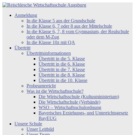
Zum
Inhalt
Reischlesche
Anmeldung
springen
Wirtschaftsschule
In die Klasse 5 aus der Grundschule
Augsburg
In die Klasse 6, 7 oder 8 aus der Mittelschule
In die Klasse 6, 7, 8 vom Gymnasium, der Realschule
oder dem M-Zug
In die Klasse 10z mit QA
Übertritt
Übertrittsinformationen
Übertritt in die 5. Klasse
Übertritt in die 6. Klasse
Übertritt in die 7. Klasse
Übertritt in die 8. Klasse
Übertritt in die 10. Klasse
Probeunterricht
Was ist die Wirtschaftsschule?
Die Wirtschaftsschule (Kultusministerium)
Die Wirtschaftschule (Verbände)
WSO – Wirtschaftsschulordnung
Bayerisches Erziehungs- und Unterrichtsgesetz
BayEUG
Unsere Schule
Unser Leitbild
Unser Team