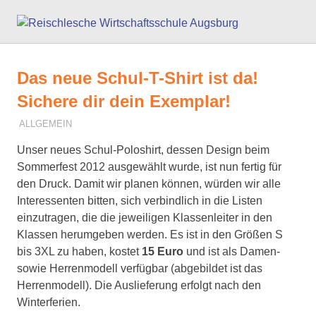
Zum
Reisc
Inhalt
springen
Wirts
Das neue Schul-T-Shirt ist da!
Augs
Sichere dir dein Exemplar!
23. JANUAR 2013
MURAT AYDIN
ALLGEMEIN
Unser neues Schul-Poloshirt, dessen Design beim
Sommerfest 2012 ausgewählt wurde, ist nun fertig für
den Druck. Damit wir planen können, würden wir alle
Interessenten bitten, sich verbindlich in die Listen
einzutragen, die die jeweiligen Klassenleiter in den
Klassen herumgeben werden. Es ist in den Größen S
bis 3XL zu haben, kostet
15 Euro
und ist als Damen-
sowie Herrenmodell verfügbar (abgebildet ist das
Herrenmodell). Die Auslieferung erfolgt nach den
Winterferien.