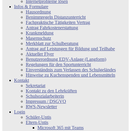
Internetprobleme lösen
Infos & Formulare
Hausordnung
Benimmregeln Distanzunterricht
Fachpraktische Tätigkeiten Vertrag
Antrag Fahrkostenerstattung
Krankmeldung
Masernschutz
Merkblatt zur Schulberatung
Antrag auf Leistungen für Bildung und Teilhabe
Aktueller Flyer
Benutzerordnung EDV-Anlage (Langform)
Regelungen für den Sportunterricht
Einverständnis zum Verlassen des Schulgeländes
Hinweise zu Kuchenspenden und Lebensmitteln
Kontakt
Sekretariat
Kontakt zu den Lehrkräften
Schulsozialarbeiterin
Impressum / DSGVO
RWS-Newsletter
Login
Schüler-Untis
Eltern-Untis
Microsoft 365 mit Teams