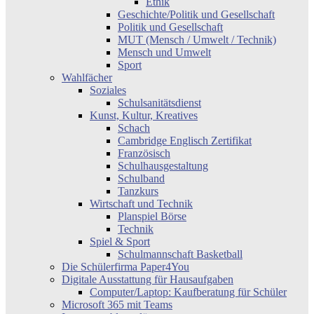
Ethik
Geschichte/Politik und Gesellschaft
Politik und Gesellschaft
MUT (Mensch / Umwelt / Technik)
Mensch und Umwelt
Sport
Wahlfächer
Soziales
Schulsanitätsdienst
Kunst, Kultur, Kreatives
Schach
Cambridge Englisch Zertifikat
Französisch
Schulhausgestaltung
Schulband
Tanzkurs
Wirtschaft und Technik
Planspiel Börse
Technik
Spiel & Sport
Schulmannschaft Basketball
Die Schülerfirma Paper4You
Digitale Ausstattung für Hausaufgaben
Computer/Laptop: Kaufberatung für Schüler
Microsoft 365 mit Teams