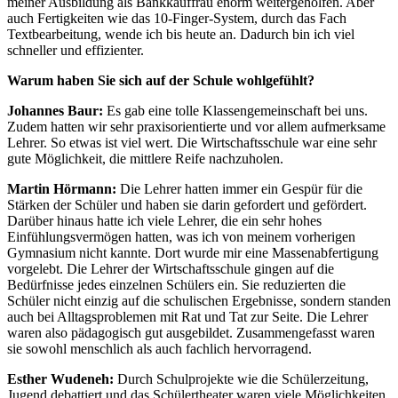
meiner Ausbildung als Bankkauffrau enorm weitergeholfen. Aber
auch Fertigkeiten wie das 10-Finger-System, durch das Fach
Textbearbeitung, wende ich bis heute an. Dadurch bin ich viel
schneller und effizienter.
Warum haben Sie sich auf der Schule wohlgefühlt?
Johannes Baur:
Es gab eine tolle Klassengemeinschaft bei uns.
Zudem hatten wir sehr praxisorientierte und vor allem aufmerksame
Lehrer. So etwas ist viel wert. Die Wirtschaftsschule war eine sehr
gute Möglichkeit, die mittlere Reife nachzuholen.
Martin Hörmann:
Die Lehrer hatten immer ein Gespür für die
Stärken der Schüler und haben sie darin gefordert und gefördert.
Darüber hinaus hatte ich viele Lehrer, die ein sehr hohes
Einfühlungsvermögen hatten, was ich von meinem vorherigen
Gymnasium nicht kannte. Dort wurde mir eine Massenabfertigung
vorgelebt. Die Lehrer der Wirtschaftsschule gingen auf die
Bedürfnisse jedes einzelnen Schülers ein. Sie reduzierten die
Schüler nicht einzig auf die schulischen Ergebnisse, sondern standen
auch bei Alltagsproblemen mit Rat und Tat zur Seite. Die Lehrer
waren also pädagogisch gut ausgebildet. Zusammengefasst waren
sie sowohl menschlich als auch fachlich hervorragend.
Esther Wudeneh:
Durch Schulprojekte wie die Schülerzeitung,
Jugend debattiert und das Schülertheater waren viele Möglichkeiten