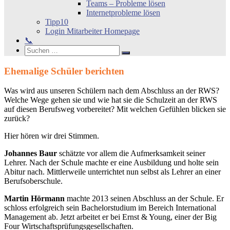
Teams – Probleme lösen
Internetprobleme lösen
Tipp10
Login Mitarbeiter Homepage
📞
Search
Suchen
Suchen
nach:
Ehemalige Schüler berichten
Was wird aus unseren Schülern nach dem Abschluss an der RWS?
Welche Wege gehen sie und wie hat sie die Schulzeit an der RWS
auf diesen Berufsweg vorbereitet? Mit welchen Gefühlen blicken sie
zurück?
Hier hören wir drei Stimmen.
Johannes Baur
schätzte vor allem die Aufmerksamkeit seiner
Lehrer. Nach der Schule machte er eine Ausbildung und holte sein
Abitur nach. Mittlerweile unterrichtet nun selbst als Lehrer an einer
Berufsoberschule.
Martin Hörmann
machte 2013 seinen Abschluss an der Schule. Er
schloss erfolgreich sein Bachelorstudium im Bereich International
Management ab. Jetzt arbeitet er bei Ernst & Young, einer der Big
Four Wirtschaftsprüfungsgesellschaften.