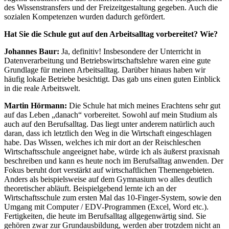
des Wissenstransfers und der Freizeitgestaltung gegeben. Auch die
sozialen Kompetenzen wurden dadurch gefördert.
Hat Sie die Schule gut auf den Arbeitsalltag vorbereitet? Wie?
Johannes Baur:
Ja, definitiv! Insbesondere der Unterricht in
Datenverarbeitung und Betriebswirtschaftslehre waren eine gute
Grundlage für meinen Arbeitsalltag. Darüber hinaus haben wir
häufig lokale Betriebe besichtigt. Das gab uns einen guten Einblick
in die reale Arbeitswelt.
Martin Hörmann:
Die Schule hat mich meines Erachtens sehr gut
auf das Leben „danach“ vorbereitet. Sowohl auf mein Studium als
auch auf den Berufsalltag. Das liegt unter anderem natürlich auch
daran, dass ich letztlich den Weg in die Wirtschaft eingeschlagen
habe. Das Wissen, welches ich mir dort an der Reischleschen
Wirtschaftsschule angeeignet habe, würde ich als äußerst praxisnah
beschreiben und kann es heute noch im Berufsalltag anwenden. Der
Fokus beruht dort verstärkt auf wirtschaftlichen Themengebieten.
Anders als beispielsweise auf dem Gymnasium wo alles deutlich
theoretischer abläuft. Beispielgebend lernte ich an der
Wirtschaftsschule zum ersten Mal das 10-Finger-System, sowie den
Umgang mit Computer / EDV-Programmen (Excel, Word etc.).
Fertigkeiten, die heute im Berufsalltag allgegenwärtig sind. Sie
gehören zwar zur Grundausbildung, werden aber trotzdem nicht an