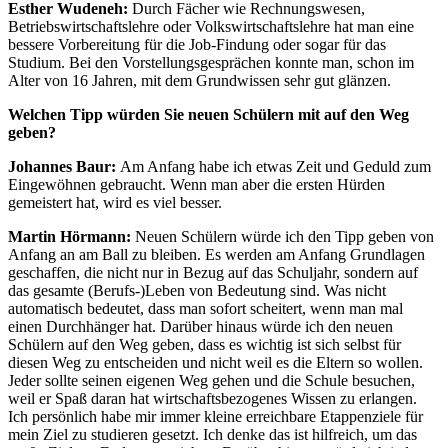
Esther Wudeneh:
Durch Fächer wie Rechnungswesen,
Betriebswirtschaftslehre oder Volkswirtschaftslehre hat man eine
bessere Vorbereitung für die Job-Findung oder sogar für das
Studium. Bei den Vorstellungsgesprächen konnte man, schon im
Alter von 16 Jahren, mit dem Grundwissen sehr gut glänzen.
Welchen Tipp würden Sie neuen Schülern mit auf den Weg
geben?
Johannes Baur:
Am Anfang habe ich etwas Zeit und Geduld zum
Eingewöhnen gebraucht. Wenn man aber die ersten Hürden
gemeistert hat, wird es viel besser.
Martin Hörmann:
Neuen Schülern würde ich den Tipp geben von
Anfang an am Ball zu bleiben. Es werden am Anfang Grundlagen
geschaffen, die nicht nur in Bezug auf das Schuljahr, sondern auf
das gesamte (Berufs-)Leben von Bedeutung sind. Was nicht
automatisch bedeutet, dass man sofort scheitert, wenn man mal
einen Durchhänger hat. Darüber hinaus würde ich den neuen
Schülern auf den Weg geben, dass es wichtig ist sich selbst für
diesen Weg zu entscheiden und nicht weil es die Eltern so wollen.
Jeder sollte seinen eigenen Weg gehen und die Schule besuchen,
weil er Spaß daran hat wirtschaftsbezogenes Wissen zu erlangen.
Ich persönlich habe mir immer kleine erreichbare Etappenziele für
mein Ziel zu studieren gesetzt. Ich denke das ist hilfreich, um das