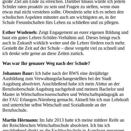
große Ziel am Ende zu erreichen. Darüber hinaus würde ich jedem
Schüler raten proaktiv zu sein und Fragen zu stellen, wenn man
etwas mal nicht verstehen sollte. Obendrein sehe ich es neben den
schulischen Aspekten mitunter auch am wichtigsten an, in der
Schule Freundschaften fürs Leben zu schließen und zu pflegen.
Esther Wudeneh:
Zeigt Engagement an eurer eigenen Bildung und
baut ein gutes Lehrer-Schüler-Verhältnis auf. Dieses bringt euch
auch in Zukunft wirklich weiter und die Lehrer fördern euch mehr.
Genießt die Zeit auf der Schule – diese vergeht viel zu schnell und
ich denke sehr gerne an diese Zeiten zurück.
Was war Ihr genauer Weg nach der Schule?
Johannes Baur:
Ich habe nach der RWS eine dreijährige
Ausbildung zum Verwaltungsfachangestellten bei der Stadt
Augsburg absolviert. Anschließend habe ich mein Abitur an der
Berufsoberschule Augsburg nachgeholt und meinen Bachelor und
Master in Wirtschaftswissenschaften und Wirtschaftspädagogik an
der FAU Erlangen-Nürnberg gemacht. Aktuell bin ich nun Lehrkraft
und unterrichte selbst Wirtschaft und Sozialkunde an der
Berufsschule.
Martin Hörmann:
Im Jahr 2013 hatte ich meine mittlere Reife an
der Reischleschen Wirtschaftsschule absolviert. Ich bin ich
anschließend direkt an die Fachhochschule in Augsburg gegangen,