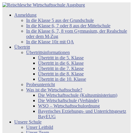
Zum
Inhalt
Reischlesche
Anmeldung
springen
Wirtschaftsschule
In die Klasse 5 aus der Grundschule
Augsburg
In die Klasse 6, 7 oder 8 aus der Mittelschule
In die Klasse 6, 7, 8 vom Gymnasium, der Realschule
oder dem M-Zug
In die Klasse 10z mit QA
Übertritt
Übertrittsinformationen
Übertritt in die 5. Klasse
Übertritt in die 6. Klasse
Übertritt in die 7. Klasse
Übertritt in die 8. Klasse
Übertritt in die 10. Klasse
Probeunterricht
Was ist die Wirtschaftsschule?
Die Wirtschaftsschule (Kultusministerium)
Die Wirtschaftschule (Verbände)
WSO – Wirtschaftsschulordnung
Bayerisches Erziehungs- und Unterrichtsgesetz
BayEUG
Unsere Schule
Unser Leitbild
Unser Team