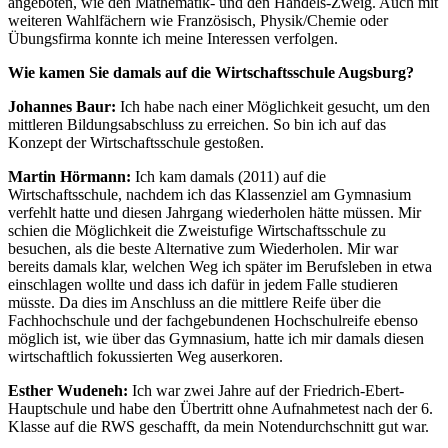
angeboten, wie den Mathematik- und den Handels-Zweig. Auch mit
weiteren Wahlfächern wie Französisch, Physik/Chemie oder
Übungsfirma konnte ich meine Interessen verfolgen.
Wie kamen Sie damals auf die Wirtschaftsschule Augsburg?
Johannes Baur:
Ich habe nach einer Möglichkeit gesucht, um den
mittleren Bildungsabschluss zu erreichen. So bin ich auf das
Konzept der Wirtschaftsschule gestoßen.
Martin Hörmann:
Ich kam damals (2011) auf die
Wirtschaftsschule, nachdem ich das Klassenziel am Gymnasium
verfehlt hatte und diesen Jahrgang wiederholen hätte müssen. Mir
schien die Möglichkeit die Zweistufige Wirtschaftsschule zu
besuchen, als die beste Alternative zum Wiederholen. Mir war
bereits damals klar, welchen Weg ich später im Berufsleben in etwa
einschlagen wollte und dass ich dafür in jedem Falle studieren
müsste. Da dies im Anschluss an die mittlere Reife über die
Fachhochschule und der fachgebundenen Hochschulreife ebenso
möglich ist, wie über das Gymnasium, hatte ich mir damals diesen
wirtschaftlich fokussierten Weg auserkoren.
Esther Wudeneh:
Ich war zwei Jahre auf der Friedrich-Ebert-
Hauptschule und habe den Übertritt ohne Aufnahmetest nach der 6.
Klasse auf die RWS geschafft, da mein Notendurchschnitt gut war.