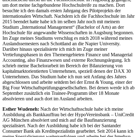
um dort meine fachgebundene Hochschulreife zu machen. Dort
besuchte ich den damals ersten Jahrgang des Pilotprojekts der
internationalen Wirtschaft. Nachdem ich die Fachhochschule im Jahr
2015 beendet hatte habe ich im selben Jahr noch mit meinem
Studium „International Management“ (Bachelor of Arts) an der
Hochschule für angewandte Wissenschaften in Augsburg begonnen.
Im Zuge meines Studiums verschlug es mich 2018 während meines
Auslandssemesters nach Schottland an die Napier University.
Darüber hinaus spezialisierte ich mich im Zuge meiner
Vertiefungsphasen in den Themengebieten Finance und Managerial
Accounting, also Finanzwesen und externe Rechnungslegung. Ich
schrieb meine Bachelorarbeit im Bereich der Bilanzierung von
kapitalmarktorientierten Unternehmen, speziell denen der DAX 30
Unternehmen. Das Studium habe ich nun seit Anfang des Jahres
abgeschlossen und arbeite seitdem bei der Ernst & Young, einer der
Big Four Wirtschaftsprüfungsgesellschaften. Bei denen werde ich ab
September zusätzlich ein Trainee-Programm über 18 Monate
absolvieren und auch dort im Ausland arbeiten.
Esther Wudeneh:
Nach der Wirtschaftsschule habe ich meine
Ausbildung als Bankkauffrau bei der HypoVereinsbank – UniCredit
AG München absolviert und mich auf die Baufinanzierung
spezialisiert. Nach der Ausbildung habe ich bei der Santander
Consumer Bank als Kreditspezialistin gearbeitet. Seit 2014 kann ich
meine Spezialisierung weiterverfolgen und arbeite bei der Interhyp