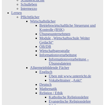
Schulgeschichte
Schulleben
Intermezzo
Lernen
Pflichtfächer
Wirtschaftsfächer
Betriebswirtschaftliche Steuerung und
Kontrolle (BSK)
Übungsunternehmen
Module „Wirtschaftsschule Weiter
Gedacht“
ÖB/DB
Wirtschaftsgeografie
Informationsverarbeitung
Informationsverarbeitung –
Übungsdateien
Allgemeinbildende Fächer
Englisch
Üben mit www.unterricht.de
Vokabeltrainer „Anki“
Deutsch
Mathematik
Religion / Ethik
Katholische Religionslehre
Evangelische Religionslehre