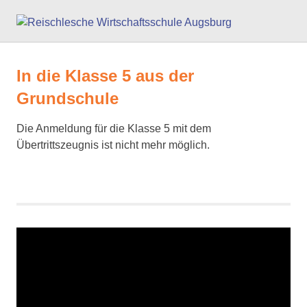
Zum
Reisc
Inhalt
springen
Wirts
In die Klasse 5 aus der
Augs
Grundschule
Die Anmeldung für die Klasse 5 mit dem
Übertrittszeugnis ist nicht mehr möglich.