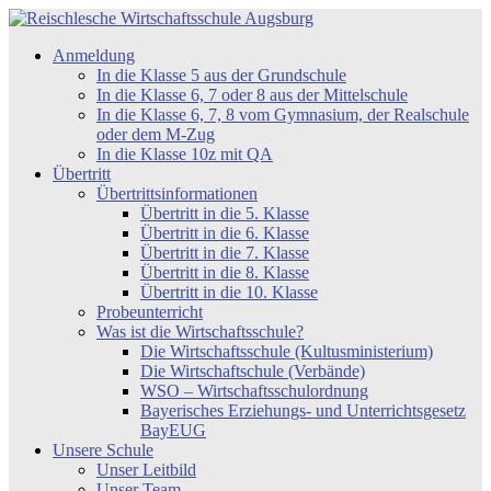
Zum
Inhalt
Reischlesche
Anmeldung
springen
Wirtschaftsschule
In die Klasse 5 aus der Grundschule
Augsburg
In die Klasse 6, 7 oder 8 aus der Mittelschule
In die Klasse 6, 7, 8 vom Gymnasium, der Realschule
oder dem M-Zug
In die Klasse 10z mit QA
Übertritt
Übertrittsinformationen
Übertritt in die 5. Klasse
Übertritt in die 6. Klasse
Übertritt in die 7. Klasse
Übertritt in die 8. Klasse
Übertritt in die 10. Klasse
Probeunterricht
Was ist die Wirtschaftsschule?
Die Wirtschaftsschule (Kultusministerium)
Die Wirtschaftschule (Verbände)
WSO – Wirtschaftsschulordnung
Bayerisches Erziehungs- und Unterrichtsgesetz
BayEUG
Unsere Schule
Unser Leitbild
Unser Team