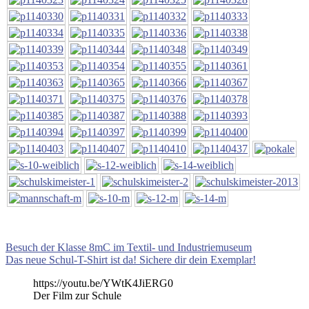
Beitragsnavigation
Vorheriger
Besuch der Klasse 8mC im Textil- und Industriemuseum
Beitrag:
Nächster
Das neue Schul-T-Shirt ist da! Sichere dir dein Exemplar!
Beitrag:
https://youtu.be/YWtK4JiERG0
Der Film zur Schule