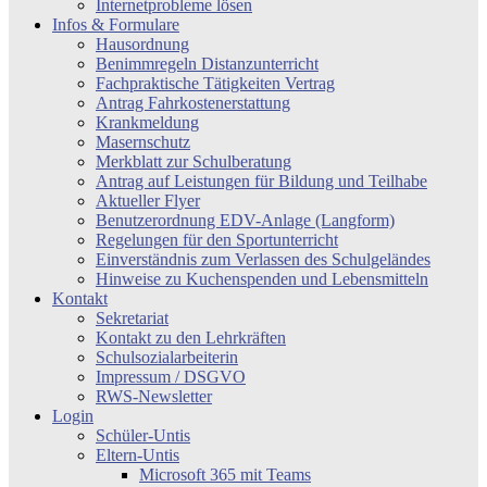
Internetprobleme lösen
Infos & Formulare
Hausordnung
Benimmregeln Distanzunterricht
Fachpraktische Tätigkeiten Vertrag
Antrag Fahrkostenerstattung
Krankmeldung
Masernschutz
Merkblatt zur Schulberatung
Antrag auf Leistungen für Bildung und Teilhabe
Aktueller Flyer
Benutzerordnung EDV-Anlage (Langform)
Regelungen für den Sportunterricht
Einverständnis zum Verlassen des Schulgeländes
Hinweise zu Kuchenspenden und Lebensmitteln
Kontakt
Sekretariat
Kontakt zu den Lehrkräften
Schulsozialarbeiterin
Impressum / DSGVO
RWS-Newsletter
Login
Schüler-Untis
Eltern-Untis
Microsoft 365 mit Teams