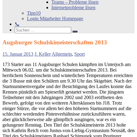
Teams – Probleme lösen
Internetprobleme lösen
Tipp10
Login Mitarbeiter Homepage
📞
Search
Suchen
Suchen
nach:
Augsburger Schulskimeisterschaften 2013
15. Januar 2013
J. Keller
Allgemein
,
Sport
173 Starter aus 11 Augsburger Schulen kämpften im Unterjoch am
Mittwoch 06.02. um die Schulskimeisterschaften 2013. Bei
herrlichem Sonnenschein und winterlichen Temperaturen erreichten
die 3 Busse mit den Schülern um 9.30 Uhr das Skigebiet. Nach der
Startnummernvergabe und der Besichtigung des Laufes konnte das
Rennen pünktlich am Spieserlift gestartet werden. Die jüngsten
Teilnehmer mit den Jahrgängen 2002 und 2003 eröffneten den
Bewerb, gefolgt von den weiteren Altersklassen bis J18. Trotz
einiger Stürze, die vor allem bei den höheren Startnummern auf die
schlechter werdenden Pistenverhältnisse zurückzuführen waren,
aber glücklicherweise alle glimpflich ausgingen, war es ein
gelungener Renntag. Den Titel der Schulskimeisterin 2013 holte
sich Kathrin Reich vom Justus-von-Liebig-Gymnasium Neusäß, den
Titel des Schulskimeisters Raphael Schimunek vom Peutinger