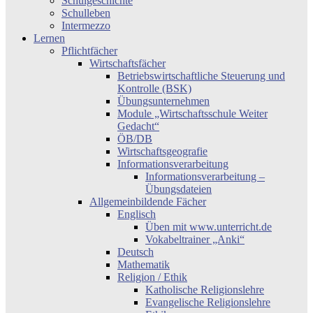
Schulgeschichte
Schulleben
Intermezzo
Lernen
Pflichtfächer
Wirtschaftsfächer
Betriebswirtschaftliche Steuerung und
Kontrolle (BSK)
Übungsunternehmen
Module „Wirtschaftsschule Weiter
Gedacht“
ÖB/DB
Wirtschaftsgeografie
Informationsverarbeitung
Informationsverarbeitung –
Übungsdateien
Allgemeinbildende Fächer
Englisch
Üben mit www.unterricht.de
Vokabeltrainer „Anki“
Deutsch
Mathematik
Religion / Ethik
Katholische Religionslehre
Evangelische Religionslehre