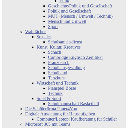
Ethik
Geschichte/Politik und Gesellschaft
Politik und Gesellschaft
MUT (Mensch / Umwelt / Technik)
Mensch und Umwelt
Sport
Wahlfächer
Soziales
Schulsanitätsdienst
Kunst, Kultur, Kreatives
Schach
Cambridge Englisch Zertifikat
Französisch
Schulhausgestaltung
Schulband
Tanzkurs
Wirtschaft und Technik
Planspiel Börse
Technik
Spiel & Sport
Schulmannschaft Basketball
Die Schülerfirma Paper4You
Digitale Ausstattung für Hausaufgaben
Computer/Laptop: Kaufberatung für Schüler
Microsoft 365 mit Teams