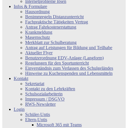
Internetprobleme lösen
Infos & Formulare
Hausordnung
Benimmregeln Distanzunterricht
Fachpraktische Tätigkeiten Vertrag
Antrag Fahrkostenerstattung
Krankmeldung
Masernschutz
Merkblatt zur Schulberatung
Antrag auf Leistungen für Bildung und Teilhabe
Aktueller Flyer
Benutzerordnung EDV-Anlage (Langform)
Regelungen für den Sportunterricht
Einverständnis zum Verlassen des Schulgeländes
Hinweise zu Kuchenspenden und Lebensmitteln
Kontakt
Sekretariat
Kontakt zu den Lehrkräften
Schulsozialarbeiterin
Impressum / DSGVO
RWS-Newsletter
Login
Schüler-Untis
Eltern-Untis
Microsoft 365 mit Teams