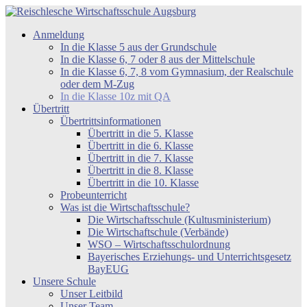
Zum
Inhalt
Reischlesche
Anmeldung
springen
Wirtschaftsschule
In die Klasse 5 aus der Grundschule
Augsburg
In die Klasse 6, 7 oder 8 aus der Mittelschule
In die Klasse 6, 7, 8 vom Gymnasium, der Realschule
oder dem M-Zug
In die Klasse 10z mit QA
Übertritt
Übertrittsinformationen
Übertritt in die 5. Klasse
Übertritt in die 6. Klasse
Übertritt in die 7. Klasse
Übertritt in die 8. Klasse
Übertritt in die 10. Klasse
Probeunterricht
Was ist die Wirtschaftsschule?
Die Wirtschaftsschule (Kultusministerium)
Die Wirtschaftschule (Verbände)
WSO – Wirtschaftsschulordnung
Bayerisches Erziehungs- und Unterrichtsgesetz
BayEUG
Unsere Schule
Unser Leitbild
Unser Team