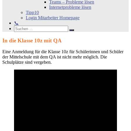
Teams – Probleme lösen
Internetprobleme lösen
Tipp10
Login Mitarbeiter Homepage
📞
Search
Suchen
Suchen
nach:
In die Klasse 10z mit QA
Eine Anmeldung für die Klasse 10z für Schülerinnen und Schüler
der Mittelschule mit dem QA ist nicht mehr möglich. Die
Schulplätze sind vergeben.