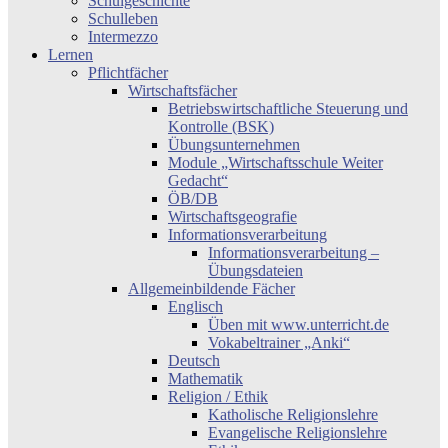
Schulgeschichte
Schulleben
Intermezzo
Lernen
Pflichtfächer
Wirtschaftsfächer
Betriebswirtschaftliche Steuerung und
Kontrolle (BSK)
Übungsunternehmen
Module „Wirtschaftsschule Weiter
Gedacht“
ÖB/DB
Wirtschaftsgeografie
Informationsverarbeitung
Informationsverarbeitung –
Übungsdateien
Allgemeinbildende Fächer
Englisch
Üben mit www.unterricht.de
Vokabeltrainer „Anki“
Deutsch
Mathematik
Religion / Ethik
Katholische Religionslehre
Evangelische Religionslehre