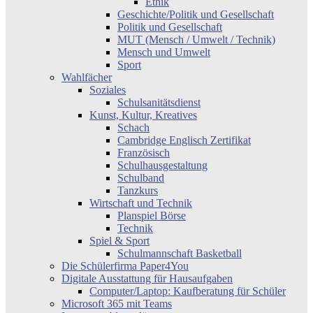
Ethik
Geschichte/Politik und Gesellschaft
Politik und Gesellschaft
MUT (Mensch / Umwelt / Technik)
Mensch und Umwelt
Sport
Wahlfächer
Soziales
Schulsanitätsdienst
Kunst, Kultur, Kreatives
Schach
Cambridge Englisch Zertifikat
Französisch
Schulhausgestaltung
Schulband
Tanzkurs
Wirtschaft und Technik
Planspiel Börse
Technik
Spiel & Sport
Schulmannschaft Basketball
Die Schülerfirma Paper4You
Digitale Ausstattung für Hausaufgaben
Computer/Laptop: Kaufberatung für Schüler
Microsoft 365 mit Teams