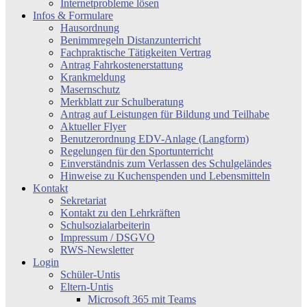
Internetprobleme lösen
Infos & Formulare
Hausordnung
Benimmregeln Distanzunterricht
Fachpraktische Tätigkeiten Vertrag
Antrag Fahrkostenerstattung
Krankmeldung
Masernschutz
Merkblatt zur Schulberatung
Antrag auf Leistungen für Bildung und Teilhabe
Aktueller Flyer
Benutzerordnung EDV-Anlage (Langform)
Regelungen für den Sportunterricht
Einverständnis zum Verlassen des Schulgeländes
Hinweise zu Kuchenspenden und Lebensmitteln
Kontakt
Sekretariat
Kontakt zu den Lehrkräften
Schulsozialarbeiterin
Impressum / DSGVO
RWS-Newsletter
Login
Schüler-Untis
Eltern-Untis
Microsoft 365 mit Teams