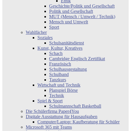
Ethik
Geschichte/Politik und Gesellschaft
Politik und Gesellschaft
MUT (Mensch / Umwelt / Technik)
Mensch und Umwelt
Sport
Wahlfächer
Soziales
Schulsanitätsdienst
Kunst, Kultur, Kreatives
Schach
Cambridge Englisch Zertifikat
Französisch
Schulhausgestaltung
Schulband
Tanzkurs
Wirtschaft und Technik
Planspiel Börse
Technik
Spiel & Sport
Schulmannschaft Basketball
Die Schülerfirma Paper4You
Digitale Ausstattung für Hausaufgaben
Computer/Laptop: Kaufberatung für Schüler
Microsoft 365 mit Teams