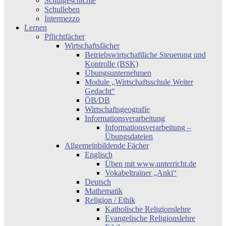
Schulgeschichte
Schulleben
Intermezzo
Lernen
Pflichtfächer
Wirtschaftsfächer
Betriebswirtschaftliche Steuerung und
Kontrolle (BSK)
Übungsunternehmen
Module „Wirtschaftsschule Weiter
Gedacht“
ÖB/DB
Wirtschaftsgeografie
Informationsverarbeitung
Informationsverarbeitung –
Übungsdateien
Allgemeinbildende Fächer
Englisch
Üben mit www.unterricht.de
Vokabeltrainer „Anki“
Deutsch
Mathematik
Religion / Ethik
Katholische Religionslehre
Evangelische Religionslehre