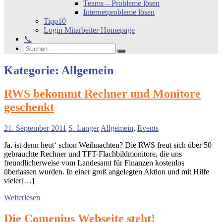
Teams – Probleme lösen
Internetprobleme lösen
Tipp10
Login Mitarbeiter Homepage
📞
Search
Suchen
Suchen
nach:
Kategorie:
Allgemein
RWS bekommt Rechner und Monitore
geschenkt
21. September 2011
S. Langer
Allgemein
,
Events
Ja, ist denn heut‘ schon Weihnachten? Die RWS freut sich über 50
gebrauchte Rechner und TFT-Flachbildmonitore, die uns
freundlicherweise vom Landesamt für Finanzen kostenlos
überlassen wurden. In einer groß angelegten Aktion und mit Hilfe
vieler[…]
Weiterlesen
Die Comenius Webseite steht!