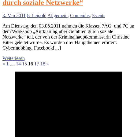
durch soziale Netzwerke“
3. Mai 2011
P. Leipold
Allgemein
,
Comenius
,
Events
Am Dienstag, den 03.05.2011 nahmen die Klassen 7AG und 7C an
dem Workshop „Aufklärung über Gefahren durch soziale
Netzwerke“ teil, der von der Kriminalhauptkommissarin Christine
Bitter geleitet wurde. Es wurden drei Hauptthemen erörtert:
Cybermobbing, Facebook[…]
Weiterlesen
Seitennummerierung
Vorherige
Nächste
«
1
…
14
15
16
17
18
»
Beiträge
Beiträge
der
Beiträge