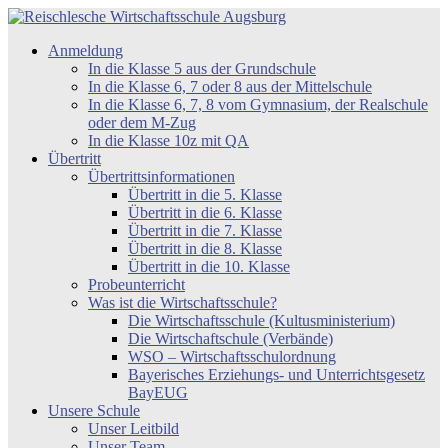
Zum
Inhalt
Reischlesche
Anmeldung
springen
Wirtschaftsschule
In die Klasse 5 aus der Grundschule
Augsburg
In die Klasse 6, 7 oder 8 aus der Mittelschule
In die Klasse 6, 7, 8 vom Gymnasium, der Realschule
oder dem M-Zug
In die Klasse 10z mit QA
Übertritt
Übertrittsinformationen
Übertritt in die 5. Klasse
Übertritt in die 6. Klasse
Übertritt in die 7. Klasse
Übertritt in die 8. Klasse
Übertritt in die 10. Klasse
Probeunterricht
Was ist die Wirtschaftsschule?
Die Wirtschaftsschule (Kultusministerium)
Die Wirtschaftschule (Verbände)
WSO – Wirtschaftsschulordnung
Bayerisches Erziehungs- und Unterrichtsgesetz
BayEUG
Unsere Schule
Unser Leitbild
Unser Team