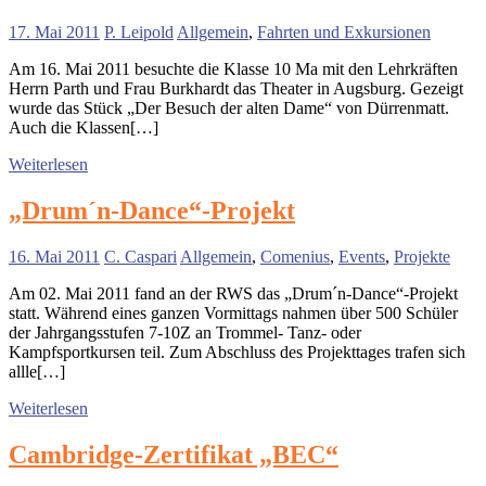
17. Mai 2011
P. Leipold
Allgemein
,
Fahrten und Exkursionen
Am 16. Mai 2011 besuchte die Klasse 10 Ma mit den Lehrkräften
Herrn Parth und Frau Burkhardt das Theater in Augsburg. Gezeigt
wurde das Stück „Der Besuch der alten Dame“ von Dürrenmatt.
Auch die Klassen[…]
Weiterlesen
„Drum´n-Dance“-Projekt
16. Mai 2011
C. Caspari
Allgemein
,
Comenius
,
Events
,
Projekte
Am 02. Mai 2011 fand an der RWS das „Drum´n-Dance“-Projekt
statt. Während eines ganzen Vormittags nahmen über 500 Schüler
der Jahrgangsstufen 7-10Z an Trommel- Tanz- oder
Kampfsportkursen teil. Zum Abschluss des Projekttages trafen sich
allle[…]
Weiterlesen
Cambridge-Zertifikat „BEC“