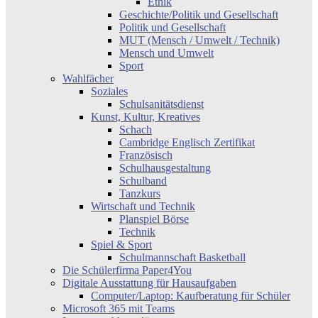
Ethik
Geschichte/Politik und Gesellschaft
Politik und Gesellschaft
MUT (Mensch / Umwelt / Technik)
Mensch und Umwelt
Sport
Wahlfächer
Soziales
Schulsanitätsdienst
Kunst, Kultur, Kreatives
Schach
Cambridge Englisch Zertifikat
Französisch
Schulhausgestaltung
Schulband
Tanzkurs
Wirtschaft und Technik
Planspiel Börse
Technik
Spiel & Sport
Schulmannschaft Basketball
Die Schülerfirma Paper4You
Digitale Ausstattung für Hausaufgaben
Computer/Laptop: Kaufberatung für Schüler
Microsoft 365 mit Teams