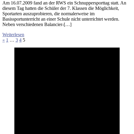
Am 16.07.2009 fand an der RWS ein Schnuppersporttag statt. An
diesem Tag hatten die Schüler der 7. Klassen die Möglichkeit,
Sportarten auszuprobieren, die normalerweise im
Basissportunterricht an einer Schule nicht unterrichtet werden.
Neben verschiedenen Balancier-[…]
Weiterlesen
Seitennummerierung
Vorherige
«
1
…
3
4
5
Beiträge
der
Beiträge