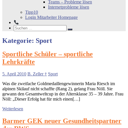
Teams – Probleme lösen
Internetprobleme lösen
Tipp10
Login Mitarbeiter Homepage
Search
Suchen
Suchen
nach:
Kategorie:
Sport
Sportliche Schüler – sportliche
Lehrkräfte
5. April 2010
B. Zeller †
Sport
Was die zweifache Goldmedaillengewinnerin Maria Riesch im
alpinen Skilauf nicht schaffte (Rang 2), gelang Frau Nöll. Sie
gewann den Gesamtweltcup in der Altersklasse 35 – 39 Jahre. Frau
Nöll: „Dieser Erfolg hat für mich einen[…]
Weiterlesen
Barmer GEK neuer Gesundheitspartner