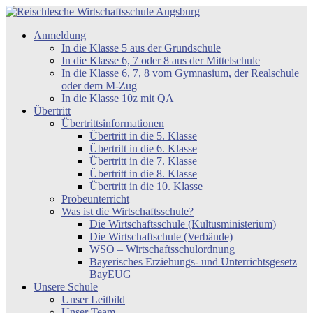
Zum
Inhalt
Reischlesche
Anmeldung
springen
Wirtschaftsschule
In die Klasse 5 aus der Grundschule
Augsburg
In die Klasse 6, 7 oder 8 aus der Mittelschule
In die Klasse 6, 7, 8 vom Gymnasium, der Realschule
oder dem M-Zug
In die Klasse 10z mit QA
Übertritt
Übertrittsinformationen
Übertritt in die 5. Klasse
Übertritt in die 6. Klasse
Übertritt in die 7. Klasse
Übertritt in die 8. Klasse
Übertritt in die 10. Klasse
Probeunterricht
Was ist die Wirtschaftsschule?
Die Wirtschaftsschule (Kultusministerium)
Die Wirtschaftschule (Verbände)
WSO – Wirtschaftsschulordnung
Bayerisches Erziehungs- und Unterrichtsgesetz
BayEUG
Unsere Schule
Unser Leitbild
Unser Team