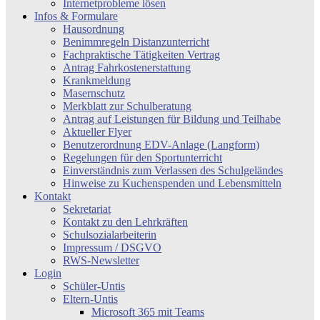
Internetprobleme lösen
Infos & Formulare
Hausordnung
Benimmregeln Distanzunterricht
Fachpraktische Tätigkeiten Vertrag
Antrag Fahrkostenerstattung
Krankmeldung
Masernschutz
Merkblatt zur Schulberatung
Antrag auf Leistungen für Bildung und Teilhabe
Aktueller Flyer
Benutzerordnung EDV-Anlage (Langform)
Regelungen für den Sportunterricht
Einverständnis zum Verlassen des Schulgeländes
Hinweise zu Kuchenspenden und Lebensmitteln
Kontakt
Sekretariat
Kontakt zu den Lehrkräften
Schulsozialarbeiterin
Impressum / DSGVO
RWS-Newsletter
Login
Schüler-Untis
Eltern-Untis
Microsoft 365 mit Teams