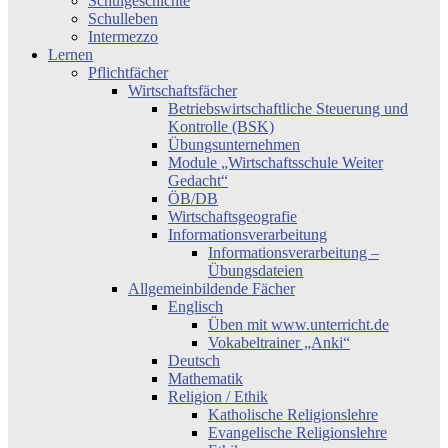
Schulgeschichte
Schulleben
Intermezzo
Lernen
Pflichtfächer
Wirtschaftsfächer
Betriebswirtschaftliche Steuerung und
Kontrolle (BSK)
Übungsunternehmen
Module „Wirtschaftsschule Weiter
Gedacht“
ÖB/DB
Wirtschaftsgeografie
Informationsverarbeitung
Informationsverarbeitung –
Übungsdateien
Allgemeinbildende Fächer
Englisch
Üben mit www.unterricht.de
Vokabeltrainer „Anki“
Deutsch
Mathematik
Religion / Ethik
Katholische Religionslehre
Evangelische Religionslehre