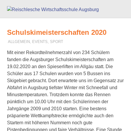
Zum
Reisc
Inhalt
springen
Wirts
Schulskimeisterschaften 2020
Augs
ALLGEMEIN
,
EVENTS
,
SPORT
19. FEBRUAR 2020
J. KELLER
Mit einer Rekordteilnehmerzahl von 234 Schülern
fanden die Augsburger Schulskimeisterschaften am
19.02.2020 an den Spieserliften im Allgäu statt. Die
Schüler aus 17 Schulen wurden von 5 Bussen ins
Skigebiet gebracht. Dort erwartete uns im Gegensatz zur
Abfahrt in Augsburg tiefster Winter mit Schneefall und
Minustemperaturen. Trotzdem konnte das Rennen
pünktlich um 10.00 Uhr mit den Schülerinnen der
Jahrgänge 2009 und 2010 starten. Eine bestens
präparierte Wettkampfstrecke ermöglichte auch den
Startern mit höheren Nummern noch gute
Pistenbedingungen und faire Verhältnisse. Eine Stunde