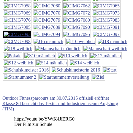
Beitragsnavigation
Vorheriger
Outdoor Fitnessparcours am 30.07.2015 offiziell eröffnet
Beitrag:
Nächster
Klasse 8d besucht das Textil- und Industriemuseum Augsburg
Beitrag:
(TIM)
https://youtu.be/YWtK4JiERG0
Der Film zur Schule