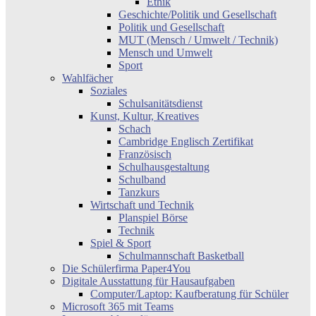
Ethik
Geschichte/Politik und Gesellschaft
Politik und Gesellschaft
MUT (Mensch / Umwelt / Technik)
Mensch und Umwelt
Sport
Wahlfächer
Soziales
Schulsanitätsdienst
Kunst, Kultur, Kreatives
Schach
Cambridge Englisch Zertifikat
Französisch
Schulhausgestaltung
Schulband
Tanzkurs
Wirtschaft und Technik
Planspiel Börse
Technik
Spiel & Sport
Schulmannschaft Basketball
Die Schülerfirma Paper4You
Digitale Ausstattung für Hausaufgaben
Computer/Laptop: Kaufberatung für Schüler
Microsoft 365 mit Teams