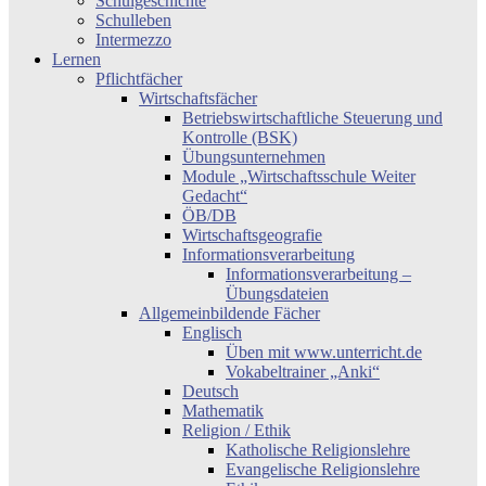
Schulgeschichte
Schulleben
Intermezzo
Lernen
Pflichtfächer
Wirtschaftsfächer
Betriebswirtschaftliche Steuerung und
Kontrolle (BSK)
Übungsunternehmen
Module „Wirtschaftsschule Weiter
Gedacht“
ÖB/DB
Wirtschaftsgeografie
Informationsverarbeitung
Informationsverarbeitung –
Übungsdateien
Allgemeinbildende Fächer
Englisch
Üben mit www.unterricht.de
Vokabeltrainer „Anki“
Deutsch
Mathematik
Religion / Ethik
Katholische Religionslehre
Evangelische Religionslehre