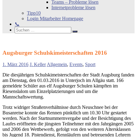
Teams – Probleme lösen
Internetprobleme lösen
Tipp10
Login Mitarbeiter Homepage
📞
Search
Suchen
Suchen
nach:
Augsburger Schulskimeisterschaften 2016
1. März 2016
J. Keller
Allgemein
,
Events
,
Sport
Die diesjährigen Schulskimeisterschaften der Stadt Augsburg fanden
am Dienstag, den 01.03.2016 in Unterjoch im Allgäu statt. 166
gemeldete Schüler aus elf Augsburger Schulen kämpften im
Riesenslalom um Einzelplatzierungen und um die
Mannschaftswertung.
Trotz widriger Straßenverhältnisse durch Neuschnee bei der
Busanreise konnte das Rennen pünktlich um 10.30 Uhr gestartet
werden. Nach der Startnummernvergabe und der Besichtigung des
Laufes eröffneten die jüngsten Teilnehmer mit den Jahrgängen 2005
und 2006 den Wettbewerb, gefolgt von den weiteren Altersklassen
bis Jugend 18. Pistendienst, Rennläufern und betreuenden Lehrern