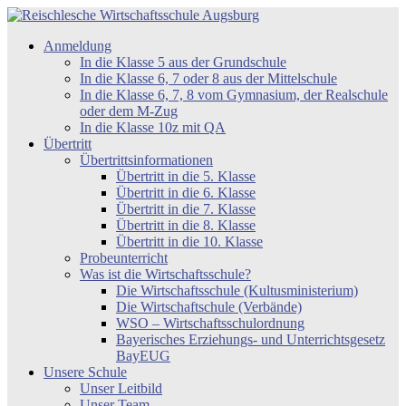
Zum
Inhalt
Reischlesche
Anmeldung
springen
Wirtschaftsschule
In die Klasse 5 aus der Grundschule
Augsburg
In die Klasse 6, 7 oder 8 aus der Mittelschule
In die Klasse 6, 7, 8 vom Gymnasium, der Realschule
oder dem M-Zug
In die Klasse 10z mit QA
Übertritt
Übertrittsinformationen
Übertritt in die 5. Klasse
Übertritt in die 6. Klasse
Übertritt in die 7. Klasse
Übertritt in die 8. Klasse
Übertritt in die 10. Klasse
Probeunterricht
Was ist die Wirtschaftsschule?
Die Wirtschaftsschule (Kultusministerium)
Die Wirtschaftschule (Verbände)
WSO – Wirtschaftsschulordnung
Bayerisches Erziehungs- und Unterrichtsgesetz
BayEUG
Unsere Schule
Unser Leitbild
Unser Team