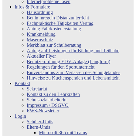
Internetprobleme lösen
Infos & Formulare
Hausordnung
Benimmregeln Distanzunterricht
Fachpraktische Tätigkeiten Vertrag
Antrag Fahrkostenerstattung
Krankmeldung
Masernschutz
Merkblatt zur Schulberatung
Antrag auf Leistungen für Bildung und Teilhabe
Aktueller Flyer
Benutzerordnung EDV-Anlage (Langform)
Regelungen für den Sportunterricht
Einverständnis zum Verlassen des Schulgeländes
Hinweise zu Kuchenspenden und Lebensmitteln
Kontakt
Sekretariat
Kontakt zu den Lehrkräften
Schulsozialarbeiterin
Impressum / DSGVO
RWS-Newsletter
Login
Schüler-Untis
Eltern-Untis
Microsoft 365 mit Teams