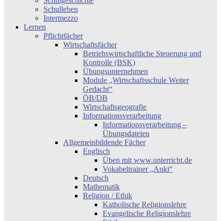
Schulgeschichte
Schulleben
Intermezzo
Lernen
Pflichtfächer
Wirtschaftsfächer
Betriebswirtschaftliche Steuerung und
Kontrolle (BSK)
Übungsunternehmen
Module „Wirtschaftsschule Weiter
Gedacht“
ÖB/DB
Wirtschaftsgeografie
Informationsverarbeitung
Informationsverarbeitung –
Übungsdateien
Allgemeinbildende Fächer
Englisch
Üben mit www.unterricht.de
Vokabeltrainer „Anki“
Deutsch
Mathematik
Religion / Ethik
Katholische Religionslehre
Evangelische Religionslehre