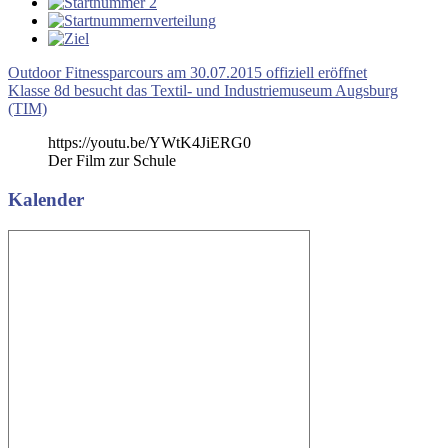
Beitragsnavigation
Vorheriger
Outdoor Fitnessparcours am 30.07.2015 offiziell eröffnet
Beitrag:
Nächster
Klasse 8d besucht das Textil- und Industriemuseum Augsburg
Beitrag:
(TIM)
https://youtu.be/YWtK4JiERG0
Der Film zur Schule
Kalender