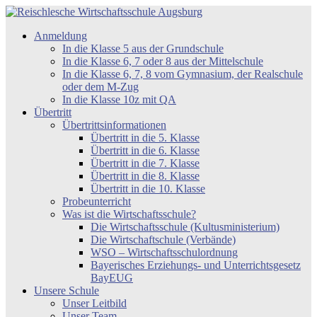
Zum
Inhalt
Reischlesche
Anmeldung
springen
Wirtschaftsschule
In die Klasse 5 aus der Grundschule
Augsburg
In die Klasse 6, 7 oder 8 aus der Mittelschule
In die Klasse 6, 7, 8 vom Gymnasium, der Realschule
oder dem M-Zug
In die Klasse 10z mit QA
Übertritt
Übertrittsinformationen
Übertritt in die 5. Klasse
Übertritt in die 6. Klasse
Übertritt in die 7. Klasse
Übertritt in die 8. Klasse
Übertritt in die 10. Klasse
Probeunterricht
Was ist die Wirtschaftsschule?
Die Wirtschaftsschule (Kultusministerium)
Die Wirtschaftschule (Verbände)
WSO – Wirtschaftsschulordnung
Bayerisches Erziehungs- und Unterrichtsgesetz
BayEUG
Unsere Schule
Unser Leitbild
Unser Team