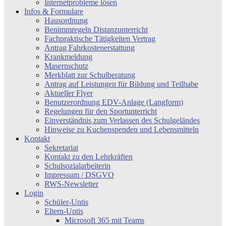
Internetprobleme lösen
Infos & Formulare
Hausordnung
Benimmregeln Distanzunterricht
Fachpraktische Tätigkeiten Vertrag
Antrag Fahrkostenerstattung
Krankmeldung
Masernschutz
Merkblatt zur Schulberatung
Antrag auf Leistungen für Bildung und Teilhabe
Aktueller Flyer
Benutzerordnung EDV-Anlage (Langform)
Regelungen für den Sportunterricht
Einverständnis zum Verlassen des Schulgeländes
Hinweise zu Kuchenspenden und Lebensmitteln
Kontakt
Sekretariat
Kontakt zu den Lehrkräften
Schulsozialarbeiterin
Impressum / DSGVO
RWS-Newsletter
Login
Schüler-Untis
Eltern-Untis
Microsoft 365 mit Teams