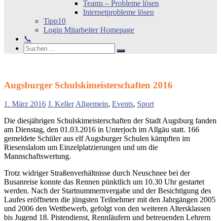
Teams – Probleme lösen
Internetprobleme lösen
Tipp10
Login Mitarbeiter Homepage
📞
Search
Suchen
Suchen
nach:
Augsburger Schulskimeisterschaften 2016
1. März 2016
J. Keller
Allgemein
,
Events
,
Sport
Die diesjährigen Schulskimeisterschaften der Stadt Augsburg fanden
am Dienstag, den 01.03.2016 in Unterjoch im Allgäu statt. 166
gemeldete Schüler aus elf Augsburger Schulen kämpften im
Riesenslalom um Einzelplatzierungen und um die
Mannschaftswertung.
Trotz widriger Straßenverhältnisse durch Neuschnee bei der
Busanreise konnte das Rennen pünktlich um 10.30 Uhr gestartet
werden. Nach der Startnummernvergabe und der Besichtigung des
Laufes eröffneten die jüngsten Teilnehmer mit den Jahrgängen 2005
und 2006 den Wettbewerb, gefolgt von den weiteren Altersklassen
bis Jugend 18. Pistendienst, Rennläufern und betreuenden Lehrern