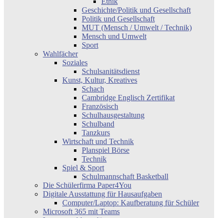
Ethik
Geschichte/Politik und Gesellschaft
Politik und Gesellschaft
MUT (Mensch / Umwelt / Technik)
Mensch und Umwelt
Sport
Wahlfächer
Soziales
Schulsanitätsdienst
Kunst, Kultur, Kreatives
Schach
Cambridge Englisch Zertifikat
Französisch
Schulhausgestaltung
Schulband
Tanzkurs
Wirtschaft und Technik
Planspiel Börse
Technik
Spiel & Sport
Schulmannschaft Basketball
Die Schülerfirma Paper4You
Digitale Ausstattung für Hausaufgaben
Computer/Laptop: Kaufberatung für Schüler
Microsoft 365 mit Teams