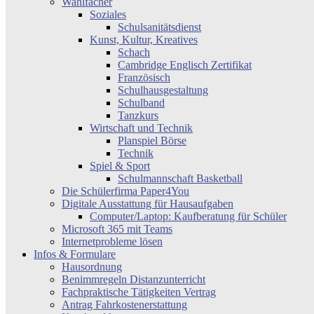
Wahlfächer
Soziales
Schulsanitätsdienst
Kunst, Kultur, Kreatives
Schach
Cambridge Englisch Zertifikat
Französisch
Schulhausgestaltung
Schulband
Tanzkurs
Wirtschaft und Technik
Planspiel Börse
Technik
Spiel & Sport
Schulmannschaft Basketball
Die Schülerfirma Paper4You
Digitale Ausstattung für Hausaufgaben
Computer/Laptop: Kaufberatung für Schüler
Microsoft 365 mit Teams
Internetprobleme lösen
Infos & Formulare
Hausordnung
Benimmregeln Distanzunterricht
Fachpraktische Tätigkeiten Vertrag
Antrag Fahrkostenerstattung