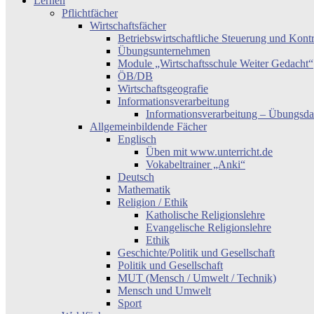
Lernen
Pflichtfächer
Wirtschaftsfächer
Betriebswirtschaftliche Steuerung und Kont
Übungsunternehmen
Module „Wirtschaftsschule Weiter Gedacht“
ÖB/DB
Wirtschaftsgeografie
Informationsverarbeitung
Informationsverarbeitung – Übungsda
Allgemeinbildende Fächer
Englisch
Üben mit www.unterricht.de
Vokabeltrainer „Anki“
Deutsch
Mathematik
Religion / Ethik
Katholische Religionslehre
Evangelische Religionslehre
Ethik
Geschichte/Politik und Gesellschaft
Politik und Gesellschaft
MUT (Mensch / Umwelt / Technik)
Mensch und Umwelt
Sport