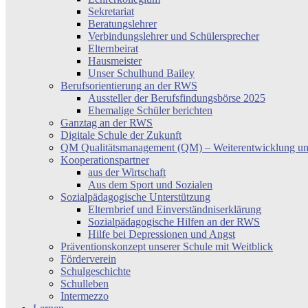
Sekretariat
Beratungslehrer
Verbindungslehrer und Schülersprecher
Elternbeirat
Hausmeister
Unser Schulhund Bailey
Berufsorientierung an der RWS
Aussteller der Berufsfindungsbörse 2025
Ehemalige Schüler berichten
Ganztag an der RWS
Digitale Schule der Zukunft
QM Qualitätsmanagement (QM) – Weiterentwicklung un
Kooperationspartner
aus der Wirtschaft
Aus dem Sport und Sozialen
Sozialpädagogische Unterstützung
Elternbrief und Einverständniserklärung
Sozialpädagogische Hilfen an der RWS
Hilfe bei Depressionen und Angst
Präventionskonzept unserer Schule mit Weitblick
Förderverein
Schulgeschichte
Schulleben
Intermezzo