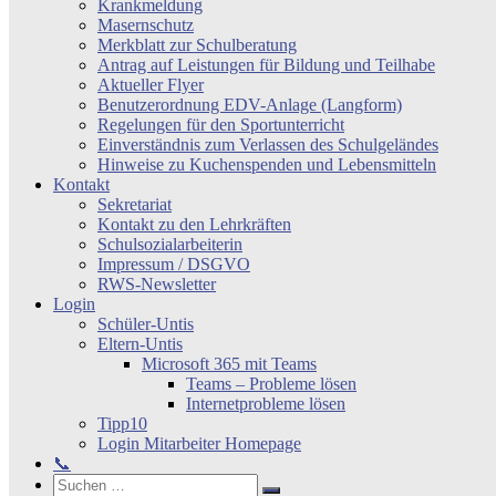
Krankmeldung
Masernschutz
Merkblatt zur Schulberatung
Antrag auf Leistungen für Bildung und Teilhabe
Aktueller Flyer
Benutzerordnung EDV-Anlage (Langform)
Regelungen für den Sportunterricht
Einverständnis zum Verlassen des Schulgeländes
Hinweise zu Kuchenspenden und Lebensmitteln
Kontakt
Sekretariat
Kontakt zu den Lehrkräften
Schulsozialarbeiterin
Impressum / DSGVO
RWS-Newsletter
Login
Schüler-Untis
Eltern-Untis
Microsoft 365 mit Teams
Teams – Probleme lösen
Internetprobleme lösen
Tipp10
Login Mitarbeiter Homepage
📞
Search
Suchen