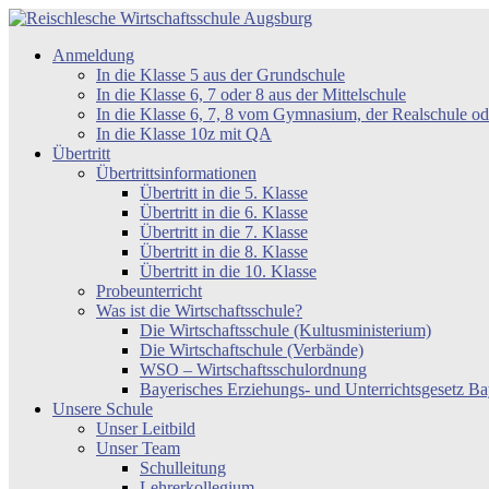
Zum
Inhalt
Reischlesche
Anmeldung
springen
Wirtschaftsschule
In die Klasse 5 aus der Grundschule
Augsburg
In die Klasse 6, 7 oder 8 aus der Mittelschule
In die Klasse 6, 7, 8 vom Gymnasium, der Realschule 
In die Klasse 10z mit QA
Übertritt
Übertrittsinformationen
Übertritt in die 5. Klasse
Übertritt in die 6. Klasse
Übertritt in die 7. Klasse
Übertritt in die 8. Klasse
Übertritt in die 10. Klasse
Probeunterricht
Was ist die Wirtschaftsschule?
Die Wirtschaftsschule (Kultusministerium)
Die Wirtschaftschule (Verbände)
WSO – Wirtschaftsschulordnung
Bayerisches Erziehungs- und Unterrichtsgesetz 
Unsere Schule
Unser Leitbild
Unser Team
Schulleitung
Lehrerkollegium