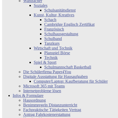
Wahlfächer
Soziales
Schulsanitätsdienst
Kunst, Kultur, Kreatives
Schach
Cambridge Englisch Zertifikat
Französisch
Schulhausgestaltung
Schulband
Tanzkurs
Wirtschaft und Technik
Planspiel Börse
Technik
Spiel & Sport
Schulmannschaft Basketball
Die Schülerfirma Paper4You
Digitale Ausstattung für Hausaufgaben
Computer/Laptop: Kaufberatung für Schüler
Microsoft 365 mit Teams
Internetprobleme lösen
Infos & Formulare
Hausordnung
Benimmregeln Distanzunterricht
Fachpraktische Tätigkeiten Vertrag
Antrag Fahrkostenerstattung