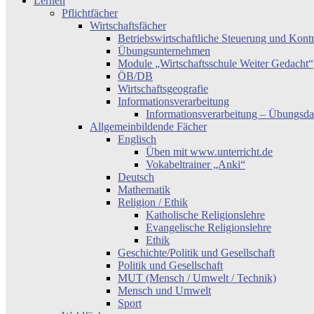
Lernen
Pflichtfächer
Wirtschaftsfächer
Betriebswirtschaftliche Steuerung und Kont
Übungsunternehmen
Module „Wirtschaftsschule Weiter Gedacht“
ÖB/DB
Wirtschaftsgeografie
Informationsverarbeitung
Informationsverarbeitung – Übungsda
Allgemeinbildende Fächer
Englisch
Üben mit www.unterricht.de
Vokabeltrainer „Anki“
Deutsch
Mathematik
Religion / Ethik
Katholische Religionslehre
Evangelische Religionslehre
Ethik
Geschichte/Politik und Gesellschaft
Politik und Gesellschaft
MUT (Mensch / Umwelt / Technik)
Mensch und Umwelt
Sport