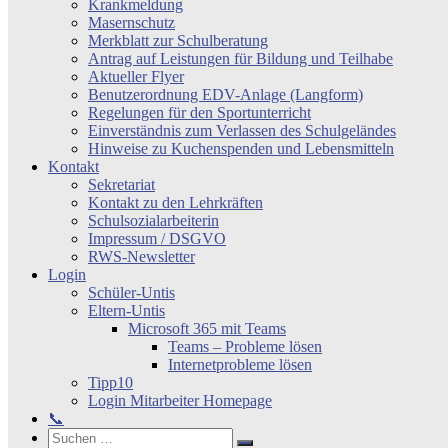
Krankmeldung
Masernschutz
Merkblatt zur Schulberatung
Antrag auf Leistungen für Bildung und Teilhabe
Aktueller Flyer
Benutzerordnung EDV-Anlage (Langform)
Regelungen für den Sportunterricht
Einverständnis zum Verlassen des Schulgeländes
Hinweise zu Kuchenspenden und Lebensmitteln
Kontakt
Sekretariat
Kontakt zu den Lehrkräften
Schulsozialarbeiterin
Impressum / DSGVO
RWS-Newsletter
Login
Schüler-Untis
Eltern-Untis
Microsoft 365 mit Teams
Teams – Probleme lösen
Internetprobleme lösen
Tipp10
Login Mitarbeiter Homepage
📞
Search
Suchen