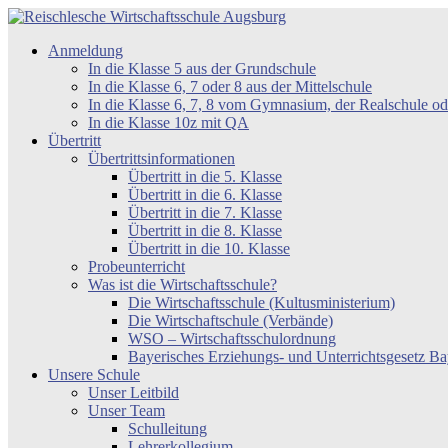
Zum
Inhalt
Reischlesche
Anmeldung
springen
Wirtschaftsschule
In die Klasse 5 aus der Grundschule
Augsburg
In die Klasse 6, 7 oder 8 aus der Mittelschule
In die Klasse 6, 7, 8 vom Gymnasium, der Realschule 
In die Klasse 10z mit QA
Übertritt
Übertrittsinformationen
Übertritt in die 5. Klasse
Übertritt in die 6. Klasse
Übertritt in die 7. Klasse
Übertritt in die 8. Klasse
Übertritt in die 10. Klasse
Probeunterricht
Was ist die Wirtschaftsschule?
Die Wirtschaftsschule (Kultusministerium)
Die Wirtschaftschule (Verbände)
WSO – Wirtschaftsschulordnung
Bayerisches Erziehungs- und Unterrichtsgesetz 
Unsere Schule
Unser Leitbild
Unser Team
Schulleitung
Lehrerkollegium