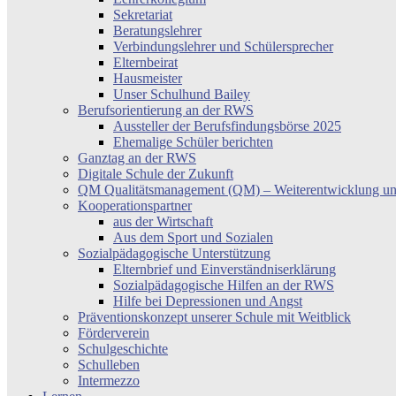
Sekretariat
Beratungslehrer
Verbindungslehrer und Schülersprecher
Elternbeirat
Hausmeister
Unser Schulhund Bailey
Berufsorientierung an der RWS
Aussteller der Berufsfindungsbörse 2025
Ehemalige Schüler berichten
Ganztag an der RWS
Digitale Schule der Zukunft
QM Qualitätsmanagement (QM) – Weiterentwicklung un
Kooperationspartner
aus der Wirtschaft
Aus dem Sport und Sozialen
Sozialpädagogische Unterstützung
Elternbrief und Einverständniserklärung
Sozialpädagogische Hilfen an der RWS
Hilfe bei Depressionen und Angst
Präventionskonzept unserer Schule mit Weitblick
Förderverein
Schulgeschichte
Schulleben
Intermezzo