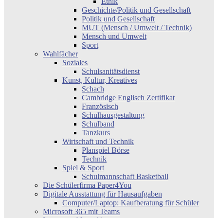
Ethik
Geschichte/Politik und Gesellschaft
Politik und Gesellschaft
MUT (Mensch / Umwelt / Technik)
Mensch und Umwelt
Sport
Wahlfächer
Soziales
Schulsanitätsdienst
Kunst, Kultur, Kreatives
Schach
Cambridge Englisch Zertifikat
Französisch
Schulhausgestaltung
Schulband
Tanzkurs
Wirtschaft und Technik
Planspiel Börse
Technik
Spiel & Sport
Schulmannschaft Basketball
Die Schülerfirma Paper4You
Digitale Ausstattung für Hausaufgaben
Computer/Laptop: Kaufberatung für Schüler
Microsoft 365 mit Teams