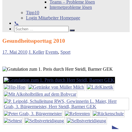
Teams – Probleme lösen
Internetprobleme lösen
Tipp10
Login Mitarbeiter Homepage
📞
Search
Suchen
Suchen
nach:
Gesundheitssporttag 2010
17. Mai 2010
J. Keller
Events
,
Sport
►