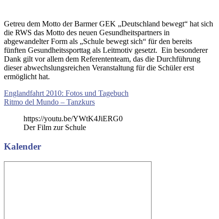
Getreu dem Motto der Barmer GEK „Deutschland bewegt“ hat sich
die RWS das Motto des neuen Gesundheitspartners in
abgewandelter Form als „Schule bewegt sich“ für den bereits
fünften Gesundheitssporttag als Leitmotiv gesetzt. Ein besonderer
Dank gilt vor allem dem Referententeam, das die Durchführung
dieser abwechslungsreichen Veranstaltung für die Schüler erst
ermöglicht hat.
Beitragsnavigation
Vorheriger
Englandfahrt 2010: Fotos und Tagebuch
Beitrag:
Nächster
Ritmo del Mundo – Tanzkurs
Beitrag:
https://youtu.be/YWtK4JiERG0
Der Film zur Schule
Kalender