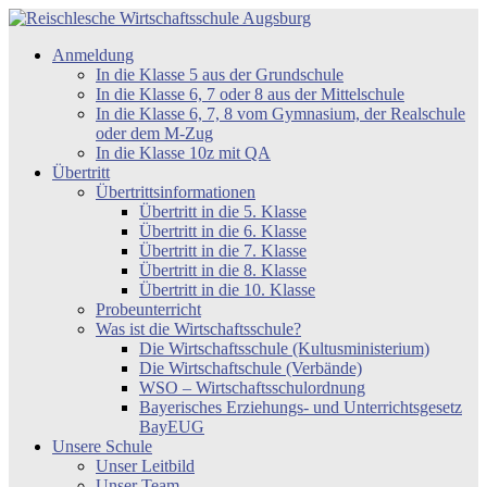
Zum
Inhalt
Reischlesche
Anmeldung
springen
Wirtschaftsschule
In die Klasse 5 aus der Grundschule
Augsburg
In die Klasse 6, 7 oder 8 aus der Mittelschule
In die Klasse 6, 7, 8 vom Gymnasium, der Realschule
oder dem M-Zug
In die Klasse 10z mit QA
Übertritt
Übertrittsinformationen
Übertritt in die 5. Klasse
Übertritt in die 6. Klasse
Übertritt in die 7. Klasse
Übertritt in die 8. Klasse
Übertritt in die 10. Klasse
Probeunterricht
Was ist die Wirtschaftsschule?
Die Wirtschaftsschule (Kultusministerium)
Die Wirtschaftschule (Verbände)
WSO – Wirtschaftsschulordnung
Bayerisches Erziehungs- und Unterrichtsgesetz
BayEUG
Unsere Schule
Unser Leitbild
Unser Team