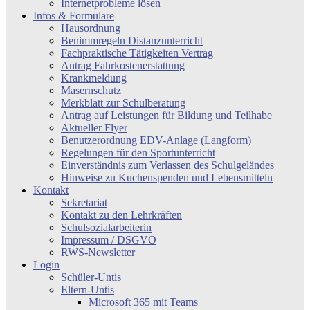
Internetprobleme lösen
Infos & Formulare
Hausordnung
Benimmregeln Distanzunterricht
Fachpraktische Tätigkeiten Vertrag
Antrag Fahrkostenerstattung
Krankmeldung
Masernschutz
Merkblatt zur Schulberatung
Antrag auf Leistungen für Bildung und Teilhabe
Aktueller Flyer
Benutzerordnung EDV-Anlage (Langform)
Regelungen für den Sportunterricht
Einverständnis zum Verlassen des Schulgeländes
Hinweise zu Kuchenspenden und Lebensmitteln
Kontakt
Sekretariat
Kontakt zu den Lehrkräften
Schulsozialarbeiterin
Impressum / DSGVO
RWS-Newsletter
Login
Schüler-Untis
Eltern-Untis
Microsoft 365 mit Teams