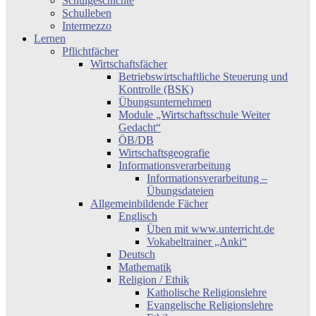
Schulgeschichte
Schulleben
Intermezzo
Lernen
Pflichtfächer
Wirtschaftsfächer
Betriebswirtschaftliche Steuerung und
Kontrolle (BSK)
Übungsunternehmen
Module „Wirtschaftsschule Weiter
Gedacht“
ÖB/DB
Wirtschaftsgeografie
Informationsverarbeitung
Informationsverarbeitung –
Übungsdateien
Allgemeinbildende Fächer
Englisch
Üben mit www.unterricht.de
Vokabeltrainer „Anki“
Deutsch
Mathematik
Religion / Ethik
Katholische Religionslehre
Evangelische Religionslehre