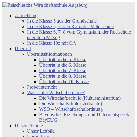
Zum
Inhalt
Reischlesche
Anmeldung
springen
Wirtschaftsschule
In die Klasse 5 aus der Grundschule
Augsburg
In die Klasse 6, 7 oder 8 aus der Mittelschule
In die Klasse 6, 7, 8 vom Gymnasium, der Realschule
oder dem M-Zug
In die Klasse 10z mit QA
Übertritt
Übertrittsinformationen
Übertritt in die 5. Klasse
Übertritt in die 6. Klasse
Übertritt in die 7. Klasse
Übertritt in die 8. Klasse
Übertritt in die 10. Klasse
Probeunterricht
Was ist die Wirtschaftsschule?
Die Wirtschaftsschule (Kultusministerium)
Die Wirtschaftschule (Verbände)
WSO – Wirtschaftsschulordnung
Bayerisches Erziehungs- und Unterrichtsgesetz
BayEUG
Unsere Schule
Unser Leitbild
Unser Team