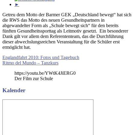
►
Getreu dem Motto der Barmer GEK „Deutschland bewegt“ hat sich
die RWS das Motto des neuen Gesundheitspartners in
abgewandelter Form als „Schule bewegt sich“ für den bereits
fünften Gesundheitssporttag als Leitmotiv gesetzt. Ein besonderer
Dank gilt vor allem dem Referententeam, das die Durchführung
dieser abwechslungsreichen Veranstaltung für die Schüler erst
ermöglicht hat.
Beitragsnavigation
Vorheriger
Englandfahrt 2010: Fotos und Tagebuch
Beitrag:
Nächster
Ritmo del Mundo – Tanzkurs
Beitrag:
https://youtu.be/YWtK4JiERG0
Der Film zur Schule
Kalender