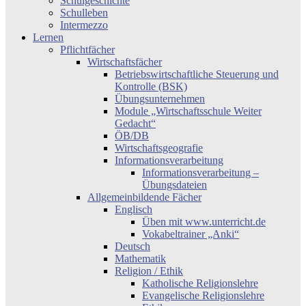
Schulgeschichte
Schulleben
Intermezzo
Lernen
Pflichtfächer
Wirtschaftsfächer
Betriebswirtschaftliche Steuerung und
Kontrolle (BSK)
Übungsunternehmen
Module „Wirtschaftsschule Weiter
Gedacht“
ÖB/DB
Wirtschaftsgeografie
Informationsverarbeitung
Informationsverarbeitung –
Übungsdateien
Allgemeinbildende Fächer
Englisch
Üben mit www.unterricht.de
Vokabeltrainer „Anki“
Deutsch
Mathematik
Religion / Ethik
Katholische Religionslehre
Evangelische Religionslehre