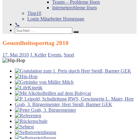
Teams – Probleme lösen
Internetprobleme lösen
Tipp10
Login Mitarbeiter Homepage
📞
Search
Suchen
Suchen
nach:
Gesundheitssporttag 2010
17. Mai 2010
J. Keller
Events
,
Sport