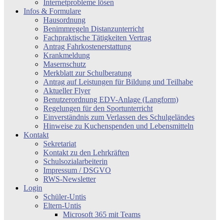
Internetprobleme lösen
Infos & Formulare
Hausordnung
Benimmregeln Distanzunterricht
Fachpraktische Tätigkeiten Vertrag
Antrag Fahrkostenerstattung
Krankmeldung
Masernschutz
Merkblatt zur Schulberatung
Antrag auf Leistungen für Bildung und Teilhabe
Aktueller Flyer
Benutzerordnung EDV-Anlage (Langform)
Regelungen für den Sportunterricht
Einverständnis zum Verlassen des Schulgeländes
Hinweise zu Kuchenspenden und Lebensmitteln
Kontakt
Sekretariat
Kontakt zu den Lehrkräften
Schulsozialarbeiterin
Impressum / DSGVO
RWS-Newsletter
Login
Schüler-Untis
Eltern-Untis
Microsoft 365 mit Teams