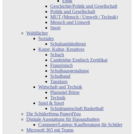
Ethik
Geschichte/Politik und Gesellschaft
Politik und Gesellschaft
MUT (Mensch / Umwelt / Technik)
Mensch und Umwelt
Sport
Wahlfächer
Soziales
Schulsanitätsdienst
Kunst, Kultur, Kreatives
Schach
Cambridge Englisch Zertifikat
Französisch
Schulhausgestaltung
Schulband
Tanzkurs
Wirtschaft und Technik
Planspiel Börse
Technik
Spiel & Sport
Schulmannschaft Basketball
Die Schülerfirma Paper4You
Digitale Ausstattung für Hausaufgaben
Computer/Laptop: Kaufberatung für Schüler
Microsoft 365 mit Teams