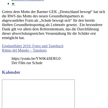
►
Getreu dem Motto der Barmer GEK „Deutschland bewegt“ hat sich
die RWS das Motto des neuen Gesundheitspartners in
abgewandelter Form als „Schule bewegt sich“ für den bereits
fünften Gesundheitssporttag als Leitmotiv gesetzt. Ein besonderer
Dank gilt vor allem dem Referententeam, das die Durchführung
dieser abwechslungsreichen Veranstaltung für die Schüler erst
ermöglicht hat.
Beitragsnavigation
Vorheriger
Englandfahrt 2010: Fotos und Tagebuch
Beitrag:
Nächster
Ritmo del Mundo – Tanzkurs
Beitrag:
https://youtu.be/YWtK4JiERG0
Der Film zur Schule
Kalender