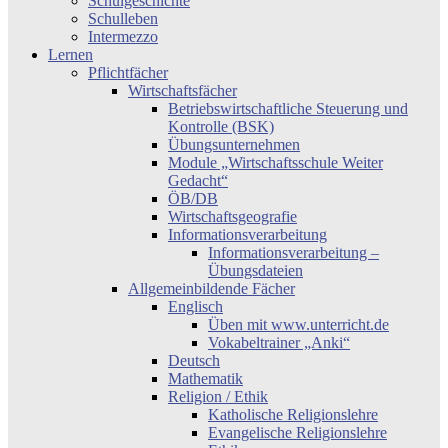
Schulgeschichte
Schulleben
Intermezzo
Lernen
Pflichtfächer
Wirtschaftsfächer
Betriebswirtschaftliche Steuerung und
Kontrolle (BSK)
Übungsunternehmen
Module „Wirtschaftsschule Weiter
Gedacht“
ÖB/DB
Wirtschaftsgeografie
Informationsverarbeitung
Informationsverarbeitung –
Übungsdateien
Allgemeinbildende Fächer
Englisch
Üben mit www.unterricht.de
Vokabeltrainer „Anki“
Deutsch
Mathematik
Religion / Ethik
Katholische Religionslehre
Evangelische Religionslehre