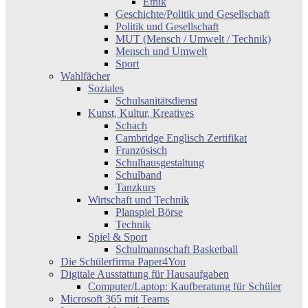
Ethik
Geschichte/Politik und Gesellschaft
Politik und Gesellschaft
MUT (Mensch / Umwelt / Technik)
Mensch und Umwelt
Sport
Wahlfächer
Soziales
Schulsanitätsdienst
Kunst, Kultur, Kreatives
Schach
Cambridge Englisch Zertifikat
Französisch
Schulhausgestaltung
Schulband
Tanzkurs
Wirtschaft und Technik
Planspiel Börse
Technik
Spiel & Sport
Schulmannschaft Basketball
Die Schülerfirma Paper4You
Digitale Ausstattung für Hausaufgaben
Computer/Laptop: Kaufberatung für Schüler
Microsoft 365 mit Teams