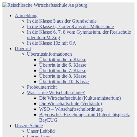
Zum
Inhalt
Reischlesche
Anmeldung
springen
Wirtschaftsschule
In die Klasse 5 aus der Grundschule
Augsburg
In die Klasse 6, 7 oder 8 aus der Mittelschule
In die Klasse 6, 7, 8 vom Gymnasium, der Realschule
oder dem M-Zug
In die Klasse 10z mit QA
Übertritt
Übertrittsinformationen
Übertritt in die 5. Klasse
Übertritt in die 6. Klasse
Übertritt in die 7. Klasse
Übertritt in die 8. Klasse
Übertritt in die 10. Klasse
Probeunterricht
Was ist die Wirtschaftsschule?
Die Wirtschaftsschule (Kultusministerium)
Die Wirtschaftschule (Verbände)
WSO – Wirtschaftsschulordnung
Bayerisches Erziehungs- und Unterrichtsgesetz
BayEUG
Unsere Schule
Unser Leitbild
Unser Team