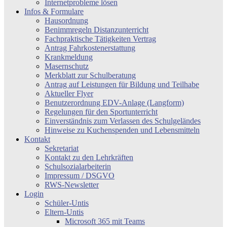
Internetprobleme lösen
Infos & Formulare
Hausordnung
Benimmregeln Distanzunterricht
Fachpraktische Tätigkeiten Vertrag
Antrag Fahrkostenerstattung
Krankmeldung
Masernschutz
Merkblatt zur Schulberatung
Antrag auf Leistungen für Bildung und Teilhabe
Aktueller Flyer
Benutzerordnung EDV-Anlage (Langform)
Regelungen für den Sportunterricht
Einverständnis zum Verlassen des Schulgeländes
Hinweise zu Kuchenspenden und Lebensmitteln
Kontakt
Sekretariat
Kontakt zu den Lehrkräften
Schulsozialarbeiterin
Impressum / DSGVO
RWS-Newsletter
Login
Schüler-Untis
Eltern-Untis
Microsoft 365 mit Teams