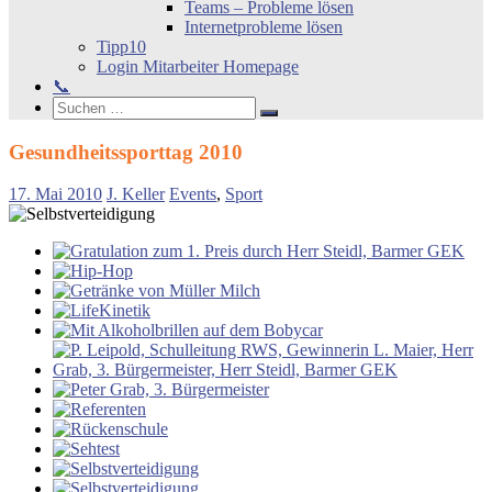
Teams – Probleme lösen
Internetprobleme lösen
Tipp10
Login Mitarbeiter Homepage
📞
Search
Suchen
Suchen
nach:
Gesundheitssporttag 2010
17. Mai 2010
J. Keller
Events
,
Sport