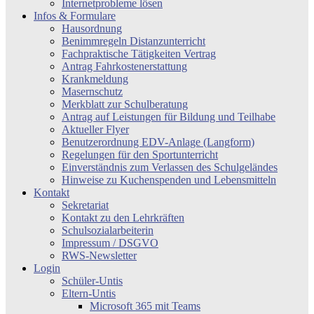
Internetprobleme lösen
Infos & Formulare
Hausordnung
Benimmregeln Distanzunterricht
Fachpraktische Tätigkeiten Vertrag
Antrag Fahrkostenerstattung
Krankmeldung
Masernschutz
Merkblatt zur Schulberatung
Antrag auf Leistungen für Bildung und Teilhabe
Aktueller Flyer
Benutzerordnung EDV-Anlage (Langform)
Regelungen für den Sportunterricht
Einverständnis zum Verlassen des Schulgeländes
Hinweise zu Kuchenspenden und Lebensmitteln
Kontakt
Sekretariat
Kontakt zu den Lehrkräften
Schulsozialarbeiterin
Impressum / DSGVO
RWS-Newsletter
Login
Schüler-Untis
Eltern-Untis
Microsoft 365 mit Teams