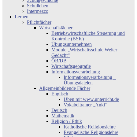
Schulgeschichte
Schulleben
Intermezzo
Lernen
Pflichtfächer
Wirtschaftsfächer
Betriebswirtschaftliche Steuerung und
Kontrolle (BSK)
Übungsunternehmen
Module „Wirtschaftsschule Weiter
Gedacht“
ÖB/DB
Wirtschaftsgeografie
Informationsverarbeitung
Informationsverarbeitung –
Übungsdateien
Allgemeinbildende Fächer
Englisch
Üben mit www.unterricht.de
Vokabeltrainer „Anki“
Deutsch
Mathematik
Religion / Ethik
Katholische Religionslehre
Evangelische Religionslehre