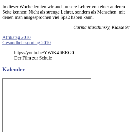
In dieser Woche lernten wir auch unsere Lehrer von einer anderen
Seite kennen: Nicht als strenge Lehrer, sondern als Menschen, mit
denen man ausgesprochen viel Spaß haben kann.
Carina Maschinsky, Klasse 9c
Beitragsnavigation
Vorheriger
Englandfahrt
Afrikatag 2010
Beitrag:
Nächster
Gesundheitssporttag 2010
Beitrag:
https://youtu.be/YWtK4JiERG0
Der Film zur Schule
Kalender