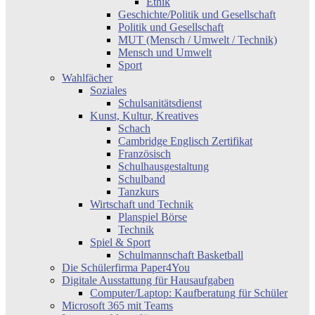
Ethik
Geschichte/Politik und Gesellschaft
Politik und Gesellschaft
MUT (Mensch / Umwelt / Technik)
Mensch und Umwelt
Sport
Wahlfächer
Soziales
Schulsanitätsdienst
Kunst, Kultur, Kreatives
Schach
Cambridge Englisch Zertifikat
Französisch
Schulhausgestaltung
Schulband
Tanzkurs
Wirtschaft und Technik
Planspiel Börse
Technik
Spiel & Sport
Schulmannschaft Basketball
Die Schülerfirma Paper4You
Digitale Ausstattung für Hausaufgaben
Computer/Laptop: Kaufberatung für Schüler
Microsoft 365 mit Teams