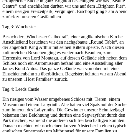
erfolgreicher Suche in ganz Brighton besichtigten wir das „Sealife
Centre“ und anschließen durften wir uns auf dem „Brighton Pier“,
einem riesigen Freizeitpark, vergnügen. Erschöpft ging’s am Abend
zurück zu unseren Gastfamilien.
Tag 3: Winchester
Besuch der „Winchester Cathedral“, einer anglikanischen Kirche.
Anschließend besuchten wir den nachgebaute „Round Table“, an
der angeblich King Arthur mit seinen Rittern speiste. Nach diesen
kulturreichen Besuchen ging es weiter nach Beaulieu, zum
Herrensitz von Lord Montagu, auf dessen Gelände sich neben dem
Schloss noch ein Automuseum befand und eine Ausstellung aller
James Bond Autos. Das ganze Gelände war von oben mit einer
Einschienenbahn zu überblicken. Begeistert kehrten wir am Abend
zu unseren „Host Families“ zurück.
Tag 4: Leeds Castle
Ein riesiges vom Wasser umgebenes Schloss mit Tieren, einem
Museum und einem Labyrinth. Alle hatten viel Spaß auf der Suche
zum Inneren des Labyrinths. Die Gewinner unserer Schnitzeljagd
bekamen ihre Belohnung und durften eine Segwayfahrt durch den
Park machen, während die anderen sich frei beschäftigen konnten.
Danach machten wir noch einen kurzen Abstecher in einen typisch
englischen Supermarkt um Mitbringsel für unsere Familien zu