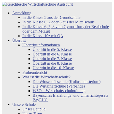
Zum
Inhalt
Reischlesche
Anmeldung
springen
Wirtschaftsschule
In die Klasse 5 aus der Grundschule
Augsburg
In die Klasse 6, 7 oder 8 aus der Mittelschule
In die Klasse 6, 7, 8 vom Gymnasium, der Realschule
oder dem M-Zug
In die Klasse 10z mit QA
Übertritt
Übertrittsinformationen
Übertritt in die 5. Klasse
Übertritt in die 6. Klasse
Übertritt in die 7. Klasse
Übertritt in die 8. Klasse
Übertritt in die 10. Klasse
Probeunterricht
Was ist die Wirtschaftsschule?
Die Wirtschaftsschule (Kultusministerium)
Die Wirtschaftschule (Verbände)
WSO – Wirtschaftsschulordnung
Bayerisches Erziehungs- und Unterrichtsgesetz
BayEUG
Unsere Schule
Unser Leitbild
Unser Team