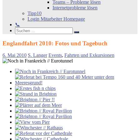
Teams – Probleme lösen
Internetprobleme lösen
Tipp10
Login Mitarbeiter Homepage
📞
Search
Suchen
Suchen
nach:
Englandfahrt 2010: Fotos und Tagebuch
6. Mai 2010
S. Langer
Events
,
Fahrten und Exkursionen