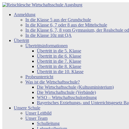
Zum
Inhalt
Reischlesche
Anmeldung
springen
Wirtschaftsschule
In die Klasse 5 aus der Grundschule
Augsburg
In die Klasse 6, 7 oder 8 aus der Mittelschule
In die Klasse 6, 7, 8 vom Gymnasium, der Realschule 
In die Klasse 10z mit QA
Übertritt
Übertrittsinformationen
Übertritt in die 5. Klasse
Übertritt in die 6. Klasse
Übertritt in die 7. Klasse
Übertritt in die 8. Klasse
Übertritt in die 10. Klasse
Probeunterricht
Was ist die Wirtschaftsschule?
Die Wirtschaftsschule (Kultusministerium)
Die Wirtschaftschule (Verbände)
WSO – Wirtschaftsschulordnung
Bayerisches Erziehungs- und Unterrichtsgesetz 
Unsere Schule
Unser Leitbild
Unser Team
Schulleitung
Lehrerkollegium