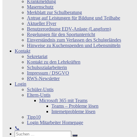
Krankmeldung
Masernschutz
Merkblatt zur Schulberatung
Antrag auf Leistungen für Bildung und Teilhabe
Aktueller Flyer
Benutzerordnung EDV-Anlage (Langform)
Regelungen für den Sportunterricht
Einverständnis zum Verlassen des Schulgeländes
Hinweise zu Kuchenspenden und Lebensmitteln
Kontakt
Sekretariat
Kontakt zu den Lehrkräften
Schulsozialarbeiterin
Impressum / DSGVO
RWS-Newsletter
Login
Schüler-Untis
Eltern-Untis
Microsoft 365 mit Teams
Teams – Probleme lösen
Internetprobleme lösen
Tipp10
Login Mitarbeiter Homepage
📞
Search
Suchen