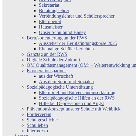
Sekretariat
Beratungslehrer
Verbindungslehrer und Schülersprecher
Elternbeirat
Hausmeister
Unser Schulhund Bailey
Berufsorientierung an der RWS
Aussteller der Berufsfindungsbörse 2025
Ehemalige Schüler berichten
Ganztag an der RWS
Digitale Schule der Zukunft
QM Qualitätsmanagement (QM) – Weiterentwicklung un
Kooperationspartner
aus der Wirtschaft
Aus dem Sport und Sozialen
Sozialpädagogische Unterstützung
Elternbrief und Einverständniserklärung
Sozialpädagogische Hilfen an der RWS
Hilfe bei Depressionen und Angst
Präventionskonzept unserer Schule mit Weitblick
Förderverein
Schulgeschichte
Schulleben
Intermezzo