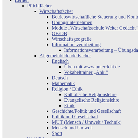
Lernen
Pflichtfächer
Wirtschaftsfächer
Betriebswirtschaftliche Steuerung und Kont
Übungsunternehmen
Module „Wirtschaftsschule Weiter Gedacht“
ÖB/DB
Wirtschaftsgeografie
Informationsverarbeitung
Informationsverarbeitung – Übungsda
Allgemeinbildende Fächer
Englisch
Üben mit www.unterricht.de
Vokabeltrainer „Anki“
Deutsch
Mathematik
Religion / Ethik
Katholische Religionslehre
Evangelische Religionslehre
Ethik
Geschichte/Politik und Gesellschaft
Politik und Gesellschaft
MUT (Mensch / Umwelt / Technik)
Mensch und Umwelt
Sport