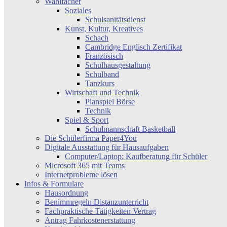
Wahlfächer
Soziales
Schulsanitätsdienst
Kunst, Kultur, Kreatives
Schach
Cambridge Englisch Zertifikat
Französisch
Schulhausgestaltung
Schulband
Tanzkurs
Wirtschaft und Technik
Planspiel Börse
Technik
Spiel & Sport
Schulmannschaft Basketball
Die Schülerfirma Paper4You
Digitale Ausstattung für Hausaufgaben
Computer/Laptop: Kaufberatung für Schüler
Microsoft 365 mit Teams
Internetprobleme lösen
Infos & Formulare
Hausordnung
Benimmregeln Distanzunterricht
Fachpraktische Tätigkeiten Vertrag
Antrag Fahrkostenerstattung