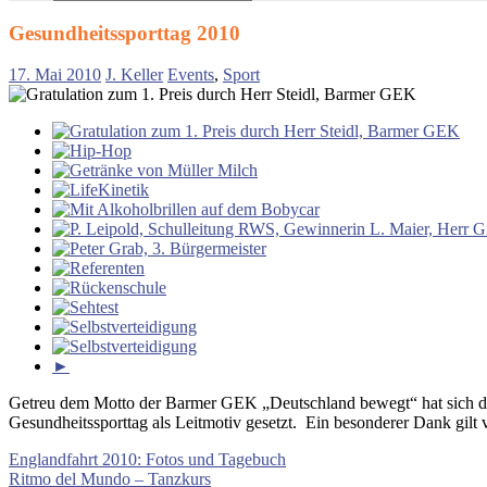
Suchen
nach:
Gesundheitssporttag 2010
17. Mai 2010
J. Keller
Events
,
Sport
►
Getreu dem Motto der Barmer GEK „Deutschland bewegt“ hat sich die
Gesundheitssporttag als Leitmotiv gesetzt. Ein besonderer Dank gilt 
Beitragsnavigation
Vorheriger
Englandfahrt 2010: Fotos und Tagebuch
Beitrag:
Nächster
Ritmo del Mundo – Tanzkurs