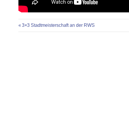
Vorheriger
Beitragsnavigation
3×3 Stadtmeisterschaft an der RWS
Beitrag: