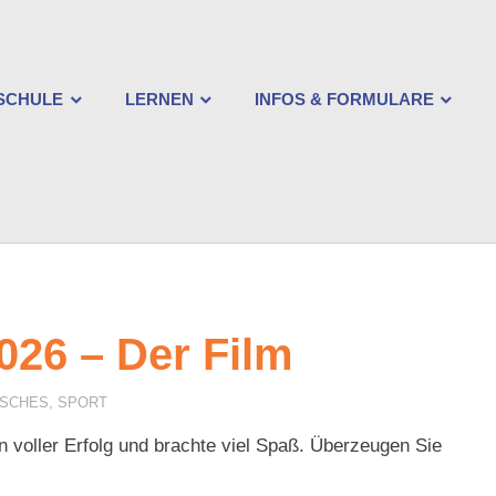
ischlesche
rtschaftsschule
SCHULE
LERNEN
INFOS & FORMULARE
gsburg
026 – Der Film
ISCHES
,
SPORT
 voller Erfolg und brachte viel Spaß. Überzeugen Sie