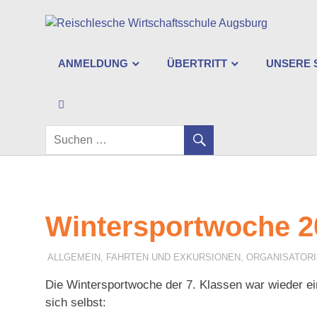
Zum
Re
Inhalt
springen
Wi
ANMELDUNG
ÜBERTRITT
UNSERE 
Au
SEARCH
Wintersportwoche 2
9. FEBRUAR 2026
F. SCHNEIDER
ALLGEMEIN
,
FAHRTEN UND EXKURSIONEN
,
ORGANISATOR
Die Wintersportwoche der 7. Klassen war wieder ein
sich selbst: