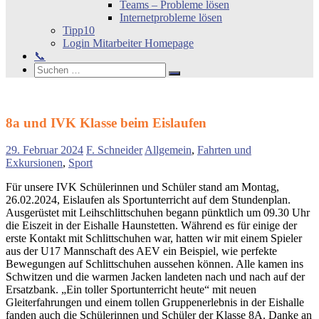
Teams – Probleme lösen
Internetprobleme lösen
Tipp10
Login Mitarbeiter Homepage
📞
Search
Suchen
Suchen
nach:
8a und IVK Klasse beim Eislaufen
29. Februar 2024
F. Schneider
Allgemein
,
Fahrten und
Exkursionen
,
Sport
Für unsere IVK Schülerinnen und Schüler stand am Montag,
26.02.2024, Eislaufen als Sportunterricht auf dem Stundenplan.
Ausgerüstet mit Leihschlittschuhen begann pünktlich um 09.30 Uhr
die Eiszeit in der Eishalle Haunstetten. Während es für einige der
erste Kontakt mit Schlittschuhen war, hatten wir mit einem Spieler
aus der U17 Mannschaft des AEV ein Beispiel, wie perfekte
Bewegungen auf Schlittschuhen aussehen können. Alle kamen ins
Schwitzen und die warmen Jacken landeten nach und nach auf der
Ersatzbank. „Ein toller Sportunterricht heute“ mit neuen
Gleiterfahrungen und einem tollen Gruppenerlebnis in der Eishalle
fanden auch die Schülerinnen und Schüler der Klasse 8A. Danke an