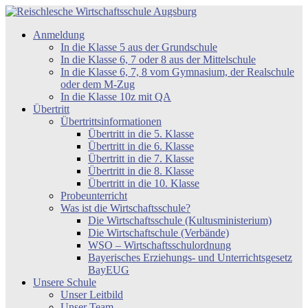
Zum
Inhalt
Reischlesche
Anmeldung
springen
Wirtschaftsschule
In die Klasse 5 aus der Grundschule
Augsburg
In die Klasse 6, 7 oder 8 aus der Mittelschule
In die Klasse 6, 7, 8 vom Gymnasium, der Realschule
oder dem M-Zug
In die Klasse 10z mit QA
Übertritt
Übertrittsinformationen
Übertritt in die 5. Klasse
Übertritt in die 6. Klasse
Übertritt in die 7. Klasse
Übertritt in die 8. Klasse
Übertritt in die 10. Klasse
Probeunterricht
Was ist die Wirtschaftsschule?
Die Wirtschaftsschule (Kultusministerium)
Die Wirtschaftschule (Verbände)
WSO – Wirtschaftsschulordnung
Bayerisches Erziehungs- und Unterrichtsgesetz
BayEUG
Unsere Schule
Unser Leitbild
Unser Team