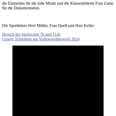
die Eismeister für die tolle Musik und die Klassenleiterin Frau Zama
für die Dokumentation.
Die Sportlehrer Herr Müller, Frau Quell und Herr Keller
Beitragsnavigation
Vorheriger
Besuch der Sternwarte 7b und 11zb
Beitrag:
Nächster
Unsere Teilnahme am Vorlesewettbewerb 2024
Beitrag: