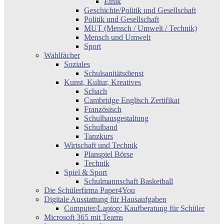
Ethik
Geschichte/Politik und Gesellschaft
Politik und Gesellschaft
MUT (Mensch / Umwelt / Technik)
Mensch und Umwelt
Sport
Wahlfächer
Soziales
Schulsanitätsdienst
Kunst, Kultur, Kreatives
Schach
Cambridge Englisch Zertifikat
Französisch
Schulhausgestaltung
Schulband
Tanzkurs
Wirtschaft und Technik
Planspiel Börse
Technik
Spiel & Sport
Schulmannschaft Basketball
Die Schülerfirma Paper4You
Digitale Ausstattung für Hausaufgaben
Computer/Laptop: Kaufberatung für Schüler
Microsoft 365 mit Teams