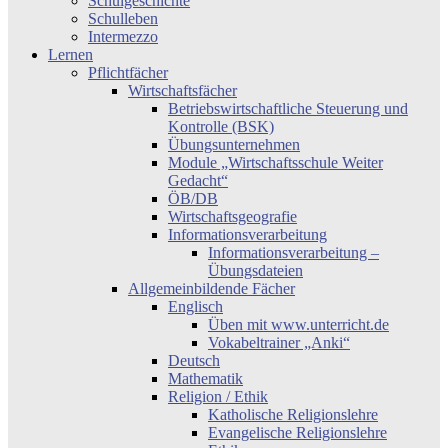
Schulgeschichte
Schulleben
Intermezzo
Lernen
Pflichtfächer
Wirtschaftsfächer
Betriebswirtschaftliche Steuerung und
Kontrolle (BSK)
Übungsunternehmen
Module „Wirtschaftsschule Weiter
Gedacht“
ÖB/DB
Wirtschaftsgeografie
Informationsverarbeitung
Informationsverarbeitung –
Übungsdateien
Allgemeinbildende Fächer
Englisch
Üben mit www.unterricht.de
Vokabeltrainer „Anki“
Deutsch
Mathematik
Religion / Ethik
Katholische Religionslehre
Evangelische Religionslehre