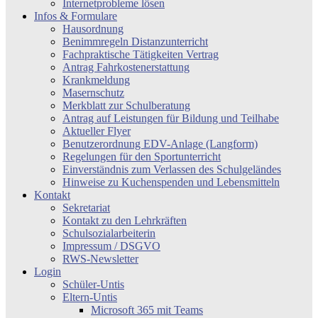
Internetprobleme lösen
Infos & Formulare
Hausordnung
Benimmregeln Distanzunterricht
Fachpraktische Tätigkeiten Vertrag
Antrag Fahrkostenerstattung
Krankmeldung
Masernschutz
Merkblatt zur Schulberatung
Antrag auf Leistungen für Bildung und Teilhabe
Aktueller Flyer
Benutzerordnung EDV-Anlage (Langform)
Regelungen für den Sportunterricht
Einverständnis zum Verlassen des Schulgeländes
Hinweise zu Kuchenspenden und Lebensmitteln
Kontakt
Sekretariat
Kontakt zu den Lehrkräften
Schulsozialarbeiterin
Impressum / DSGVO
RWS-Newsletter
Login
Schüler-Untis
Eltern-Untis
Microsoft 365 mit Teams