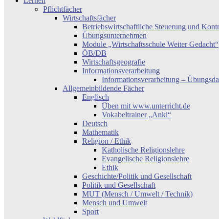
Lernen
Pflichtfächer
Wirtschaftsfächer
Betriebswirtschaftliche Steuerung und Kont
Übungsunternehmen
Module „Wirtschaftsschule Weiter Gedacht“
ÖB/DB
Wirtschaftsgeografie
Informationsverarbeitung
Informationsverarbeitung – Übungsda
Allgemeinbildende Fächer
Englisch
Üben mit www.unterricht.de
Vokabeltrainer „Anki“
Deutsch
Mathematik
Religion / Ethik
Katholische Religionslehre
Evangelische Religionslehre
Ethik
Geschichte/Politik und Gesellschaft
Politik und Gesellschaft
MUT (Mensch / Umwelt / Technik)
Mensch und Umwelt
Sport