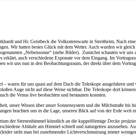
khardt und Hr. Geistbeck die Volkssternwarte in Streitheim. Nach ein
en. Wir hatten bestes Glück mit dem Wetter. Auch wurden wir gleich 
genannten „Nebensonne“ (siehe Bilder). Zunächst schauten wir uns al
rklärt, auch verschiedene Exponate vor dem Eingang. Im Vortragsra
en wir uns nun in den Beobachtungsraum, der direkt über dem Vortrags
l – waren für uns quasi auf dem Dach die Teleskope ausgefahren und v
loßen Auge nicht auf diese Weise sichtbar. Die Teleskope dort können
 auch die Venus live beobachten und bestaunen konnten.
heit, unser Wissen über unser Sonnensystem und die Milchstraße bis 
rungen brachten uns in die Lage, unseren Blick auf von der Erde weit
rium der Sternenhimmel künstlich an die kuppelförmige Decke projizie
verschiedene Abläufe am Himmel schnell und naturgetreu anzusehen. A
 (leider sieht man bei zunehmender Lichtverschmutzung immer weniger 