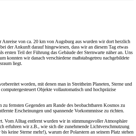
er Anreise von ca. 20 km von Augsburg aus wurden wir dort herzlich
bei der Ankunft darauf hingewiesen, dass wir an diesem Tag etwas
s ersten Teil der Führung das Gebäude der Sternwarte näher an. Uns
um konnten wir danach verschiedene maßstabsgetreu nachgebildete
raum liegt.
orbereitet worden, mit denen man in Streitheim Planeten, Sterne und
 computergesteuert Objekte vollautomatisch und hochpräzise
hin zu fernsten Gegenden am Rande des beobachtbaren Kosmos zu
 entfernte Erscheinungen und spannende Vorkommnisse zu richten.
rt. Vom Alltag entfernt wurden wir in stimmungsvoller Atmosphäre
uch erfuhren wir z.B., wie sich die zunehmende Lichtverschmutzung
bis keine Sterne mehr!), warum der Polarstern an seinem Platz stehen