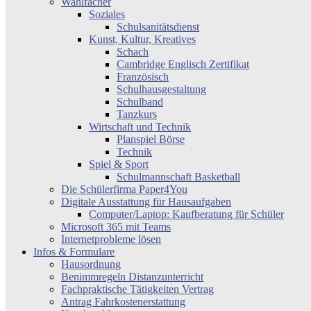
Wahlfächer
Soziales
Schulsanitätsdienst
Kunst, Kultur, Kreatives
Schach
Cambridge Englisch Zertifikat
Französisch
Schulhausgestaltung
Schulband
Tanzkurs
Wirtschaft und Technik
Planspiel Börse
Technik
Spiel & Sport
Schulmannschaft Basketball
Die Schülerfirma Paper4You
Digitale Ausstattung für Hausaufgaben
Computer/Laptop: Kaufberatung für Schüler
Microsoft 365 mit Teams
Internetprobleme lösen
Infos & Formulare
Hausordnung
Benimmregeln Distanzunterricht
Fachpraktische Tätigkeiten Vertrag
Antrag Fahrkostenerstattung