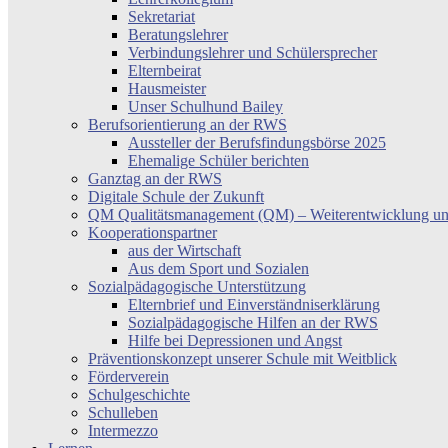
Sekretariat
Beratungslehrer
Verbindungslehrer und Schülersprecher
Elternbeirat
Hausmeister
Unser Schulhund Bailey
Berufsorientierung an der RWS
Aussteller der Berufsfindungsbörse 2025
Ehemalige Schüler berichten
Ganztag an der RWS
Digitale Schule der Zukunft
QM Qualitätsmanagement (QM) – Weiterentwicklung un
Kooperationspartner
aus der Wirtschaft
Aus dem Sport und Sozialen
Sozialpädagogische Unterstützung
Elternbrief und Einverständniserklärung
Sozialpädagogische Hilfen an der RWS
Hilfe bei Depressionen und Angst
Präventionskonzept unserer Schule mit Weitblick
Förderverein
Schulgeschichte
Schulleben
Intermezzo