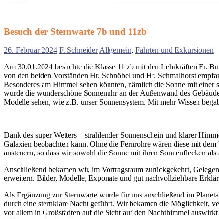
Suchen
nach:
Besuch der Sternwarte 7b und 11zb
26. Februar 2024
F. Schneider
Allgemein
,
Fahrten und Exkursionen
Am 30.01.2024 besuchte die Klasse 11 zb mit den Lehrkräften Fr. Bur
von den beiden Vorständen Hr. Schnöbel und Hr. Schmalhorst empfang
Besonderes am Himmel sehen könnten, nämlich die Sonne mit einer so
wurde die wunderschöne Sonnenuhr an der Außenwand des Gebäudes e
Modelle sehen, wie z.B. unser Sonnensystem. Mit mehr Wissen begab
Dank des super Wetters – strahlender Sonnenschein und klarer Himme
Galaxien beobachten kann. Ohne die Fernrohre wären diese mit dem b
ansteuern, so dass wir sowohl die Sonne mit ihren Sonnenflecken als
Anschließend bekamen wir, im Vortragsraum zurückgekehrt, Gelegen
erweitern. Bilder, Modelle, Exponate und gut nachvollziehbare Erklä
Als Ergänzung zur Sternwarte wurde für uns anschließend im Planeta
durch eine sternklare Nacht geführt. Wir bekamen die Möglichkeit, 
vor allem in Großstädten auf die Sicht auf den Nachthimmel auswirkt