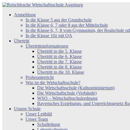
Zum
Inhalt
Reischlesche
Anmeldung
springen
Wirtschaftsschule
In die Klasse 5 aus der Grundschule
Augsburg
In die Klasse 6, 7 oder 8 aus der Mittelschule
In die Klasse 6, 7, 8 vom Gymnasium, der Realschule 
In die Klasse 10z mit QA
Übertritt
Übertrittsinformationen
Übertritt in die 5. Klasse
Übertritt in die 6. Klasse
Übertritt in die 7. Klasse
Übertritt in die 8. Klasse
Übertritt in die 10. Klasse
Probeunterricht
Was ist die Wirtschaftsschule?
Die Wirtschaftsschule (Kultusministerium)
Die Wirtschaftschule (Verbände)
WSO – Wirtschaftsschulordnung
Bayerisches Erziehungs- und Unterrichtsgesetz 
Unsere Schule
Unser Leitbild
Unser Team
Schulleitung
Lehrerkollegium