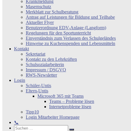
Krankmeldung
Masernschutz
Merkblatt zur Schulberatung
Antrag auf Leistungen für Bildung und Teilhabe
Aktueller Flyer
Benutzerordnung EDV-Anlage (Langform)
Regelungen für den Sportunterricht
Einverständnis zum Verlassen des Schulgeländes
Hinweise zu Kuchenspenden und Lebensmitteln
Kontakt
Sekretariat
Kontakt zu den Lehrkräften
Schulsozialarbeiterin
Impressum / DSGVO
RWS-Newsletter
Login
Schüler-Untis
Eltern-Untis
Microsoft 365 mit Teams
Teams – Probleme lösen
Internetprobleme lösen
Tipp10
Login Mitarbeiter Homepage
📞
Search
Suchen