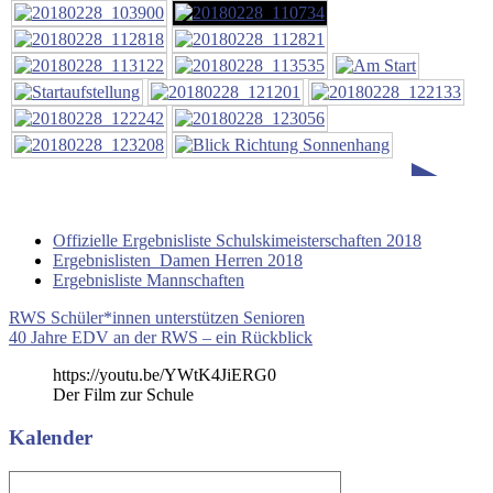
►
Offizielle Ergebnisliste Schulskimeisterschaften 2018
Ergebnislisten Damen Herren 2018
Ergebnisliste Mannschaften
Beitragsnavigation
Vorheriger
Schulski
RWS Schüler*innen unterstützen Senioren
Schulskimeisterschaften
Ski
Beitrag:
Nächster
40 Jahre EDV an der RWS – ein Rückblick
Beitrag:
https://youtu.be/YWtK4JiERG0
Der Film zur Schule
Kalender