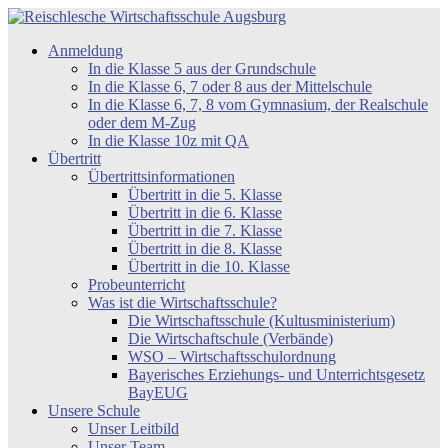
Zum
Inhalt
Reischlesche
Anmeldung
springen
Wirtschaftsschule
In die Klasse 5 aus der Grundschule
Augsburg
In die Klasse 6, 7 oder 8 aus der Mittelschule
In die Klasse 6, 7, 8 vom Gymnasium, der Realschule
oder dem M-Zug
In die Klasse 10z mit QA
Übertritt
Übertrittsinformationen
Übertritt in die 5. Klasse
Übertritt in die 6. Klasse
Übertritt in die 7. Klasse
Übertritt in die 8. Klasse
Übertritt in die 10. Klasse
Probeunterricht
Was ist die Wirtschaftsschule?
Die Wirtschaftsschule (Kultusministerium)
Die Wirtschaftschule (Verbände)
WSO – Wirtschaftsschulordnung
Bayerisches Erziehungs- und Unterrichtsgesetz
BayEUG
Unsere Schule
Unser Leitbild
Unser Team