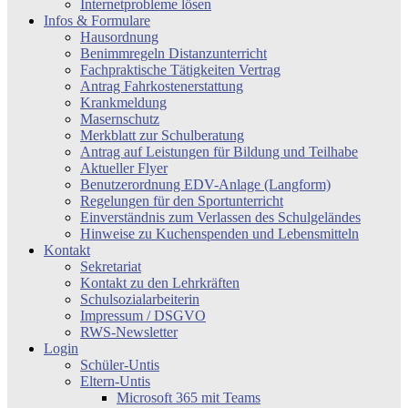
Internetprobleme lösen
Infos & Formulare
Hausordnung
Benimmregeln Distanzunterricht
Fachpraktische Tätigkeiten Vertrag
Antrag Fahrkostenerstattung
Krankmeldung
Masernschutz
Merkblatt zur Schulberatung
Antrag auf Leistungen für Bildung und Teilhabe
Aktueller Flyer
Benutzerordnung EDV-Anlage (Langform)
Regelungen für den Sportunterricht
Einverständnis zum Verlassen des Schulgeländes
Hinweise zu Kuchenspenden und Lebensmitteln
Kontakt
Sekretariat
Kontakt zu den Lehrkräften
Schulsozialarbeiterin
Impressum / DSGVO
RWS-Newsletter
Login
Schüler-Untis
Eltern-Untis
Microsoft 365 mit Teams