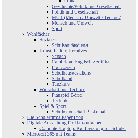
Ethik
Geschichte/Politik und Gesellschaft
Politik und Gesellschaft
MUT (Mensch / Umwelt / Technik)
Mensch und Umwelt
Sport
Wahlfächer
Soziales
Schulsanitätsdienst
Kunst, Kultur, Kreatives
Schach
Cambridge Englisch Zertifikat
Französisch
Schulhausgestaltung
Schulband
Tanzkurs
Wirtschaft und Technik
Planspiel Börse
Technik
Spiel & Sport
Schulmannschaft Basketball
Die Schülerfirma Paper4You
Digitale Ausstattung für Hausaufgaben
Computer/Laptop: Kaufberatung für Schüler
Microsoft 365 mit Teams