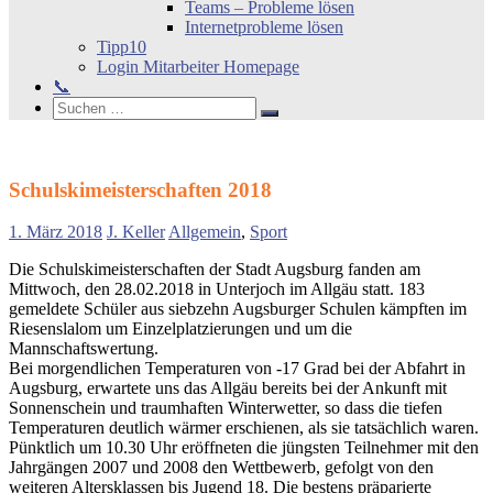
Teams – Probleme lösen
Internetprobleme lösen
Tipp10
Login Mitarbeiter Homepage
📞
Search
Suchen
Suchen
nach:
Schulskimeisterschaften 2018
1. März 2018
J. Keller
Allgemein
,
Sport
Die Schulskimeisterschaften der Stadt Augsburg fanden am
Mittwoch, den 28.02.2018 in Unterjoch im Allgäu statt. 183
gemeldete Schüler aus siebzehn Augsburger Schulen kämpften im
Riesenslalom um Einzelplatzierungen und um die
Mannschaftswertung.
Bei morgendlichen Temperaturen von -17 Grad bei der Abfahrt in
Augsburg, erwartete uns das Allgäu bereits bei der Ankunft mit
Sonnenschein und traumhaften Winterwetter, so dass die tiefen
Temperaturen deutlich wärmer erschienen, als sie tatsächlich waren.
Pünktlich um 10.30 Uhr eröffneten die jüngsten Teilnehmer mit den
Jahrgängen 2007 und 2008 den Wettbewerb, gefolgt von den
weiteren Altersklassen bis Jugend 18. Die bestens präparierte