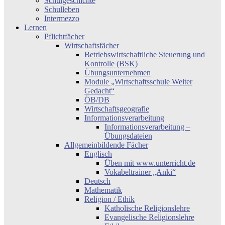
Schulgeschichte
Schulleben
Intermezzo
Lernen
Pflichtfächer
Wirtschaftsfächer
Betriebswirtschaftliche Steuerung und
Kontrolle (BSK)
Übungsunternehmen
Module „Wirtschaftsschule Weiter
Gedacht“
ÖB/DB
Wirtschaftsgeografie
Informationsverarbeitung
Informationsverarbeitung –
Übungsdateien
Allgemeinbildende Fächer
Englisch
Üben mit www.unterricht.de
Vokabeltrainer „Anki“
Deutsch
Mathematik
Religion / Ethik
Katholische Religionslehre
Evangelische Religionslehre