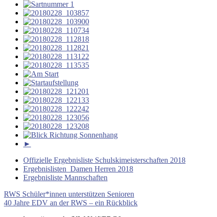
►
Offizielle Ergebnisliste Schulskimeisterschaften 2018
Ergebnislisten Damen Herren 2018
Ergebnisliste Mannschaften
Beitragsnavigation
Vorheriger
Schulski
RWS Schüler*innen unterstützen Senioren
Schulskimeisterschaften
Ski
Beitrag:
Nächster
40 Jahre EDV an der RWS – ein Rückblick
Beitrag: