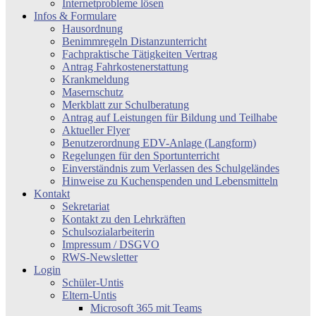
Internetprobleme lösen
Infos & Formulare
Hausordnung
Benimmregeln Distanzunterricht
Fachpraktische Tätigkeiten Vertrag
Antrag Fahrkostenerstattung
Krankmeldung
Masernschutz
Merkblatt zur Schulberatung
Antrag auf Leistungen für Bildung und Teilhabe
Aktueller Flyer
Benutzerordnung EDV-Anlage (Langform)
Regelungen für den Sportunterricht
Einverständnis zum Verlassen des Schulgeländes
Hinweise zu Kuchenspenden und Lebensmitteln
Kontakt
Sekretariat
Kontakt zu den Lehrkräften
Schulsozialarbeiterin
Impressum / DSGVO
RWS-Newsletter
Login
Schüler-Untis
Eltern-Untis
Microsoft 365 mit Teams