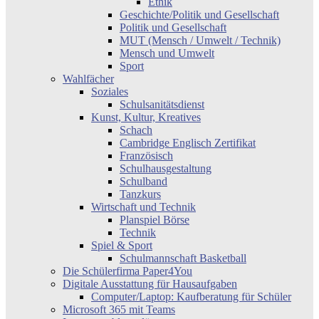
Ethik
Geschichte/Politik und Gesellschaft
Politik und Gesellschaft
MUT (Mensch / Umwelt / Technik)
Mensch und Umwelt
Sport
Wahlfächer
Soziales
Schulsanitätsdienst
Kunst, Kultur, Kreatives
Schach
Cambridge Englisch Zertifikat
Französisch
Schulhausgestaltung
Schulband
Tanzkurs
Wirtschaft und Technik
Planspiel Börse
Technik
Spiel & Sport
Schulmannschaft Basketball
Die Schülerfirma Paper4You
Digitale Ausstattung für Hausaufgaben
Computer/Laptop: Kaufberatung für Schüler
Microsoft 365 mit Teams