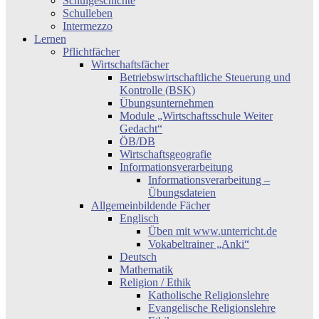
Schulgeschichte
Schulleben
Intermezzo
Lernen
Pflichtfächer
Wirtschaftsfächer
Betriebswirtschaftliche Steuerung und
Kontrolle (BSK)
Übungsunternehmen
Module „Wirtschaftsschule Weiter
Gedacht“
ÖB/DB
Wirtschaftsgeografie
Informationsverarbeitung
Informationsverarbeitung –
Übungsdateien
Allgemeinbildende Fächer
Englisch
Üben mit www.unterricht.de
Vokabeltrainer „Anki“
Deutsch
Mathematik
Religion / Ethik
Katholische Religionslehre
Evangelische Religionslehre