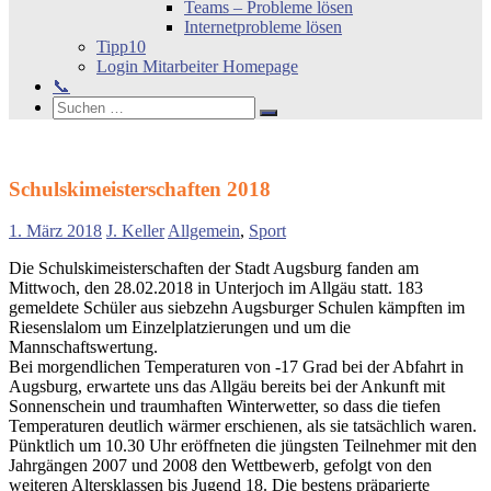
Teams – Probleme lösen
Internetprobleme lösen
Tipp10
Login Mitarbeiter Homepage
📞
Search
Suchen
Suchen
nach:
Schulskimeisterschaften 2018
1. März 2018
J. Keller
Allgemein
,
Sport
Die Schulskimeisterschaften der Stadt Augsburg fanden am
Mittwoch, den 28.02.2018 in Unterjoch im Allgäu statt. 183
gemeldete Schüler aus siebzehn Augsburger Schulen kämpften im
Riesenslalom um Einzelplatzierungen und um die
Mannschaftswertung.
Bei morgendlichen Temperaturen von -17 Grad bei der Abfahrt in
Augsburg, erwartete uns das Allgäu bereits bei der Ankunft mit
Sonnenschein und traumhaften Winterwetter, so dass die tiefen
Temperaturen deutlich wärmer erschienen, als sie tatsächlich waren.
Pünktlich um 10.30 Uhr eröffneten die jüngsten Teilnehmer mit den
Jahrgängen 2007 und 2008 den Wettbewerb, gefolgt von den
weiteren Altersklassen bis Jugend 18. Die bestens präparierte