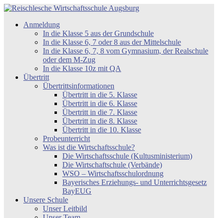
Zum
Inhalt
Reischlesche
Anmeldung
springen
Wirtschaftsschule
In die Klasse 5 aus der Grundschule
Augsburg
In die Klasse 6, 7 oder 8 aus der Mittelschule
In die Klasse 6, 7, 8 vom Gymnasium, der Realschule
oder dem M-Zug
In die Klasse 10z mit QA
Übertritt
Übertrittsinformationen
Übertritt in die 5. Klasse
Übertritt in die 6. Klasse
Übertritt in die 7. Klasse
Übertritt in die 8. Klasse
Übertritt in die 10. Klasse
Probeunterricht
Was ist die Wirtschaftsschule?
Die Wirtschaftsschule (Kultusministerium)
Die Wirtschaftschule (Verbände)
WSO – Wirtschaftsschulordnung
Bayerisches Erziehungs- und Unterrichtsgesetz
BayEUG
Unsere Schule
Unser Leitbild
Unser Team