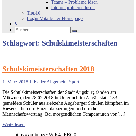
Teams – Probleme lösen
Internetprobleme lösen
Tipp10
Login Mitarbeiter Homepage
📞
Search
Suchen
Suchen
nach:
Schlagwort:
Schulskimeisterschaften
Schulskimeisterschaften 2018
1. März 2018
J. Keller
Allgemein
,
Sport
Die Schulskimeisterschaften der Stadt Augsburg fanden am
Mittwoch, den 28.02.2018 in Unterjoch im Allgäu statt. 183
gemeldete Schüler aus siebzehn Augsburger Schulen kämpften im
Riesenslalom um Einzelplatzierungen und um die
Mannschaftswertung. Bei morgendlichen Temperaturen von[…]
Weiterlesen
https://youtu.be/YWtK4JiERG0