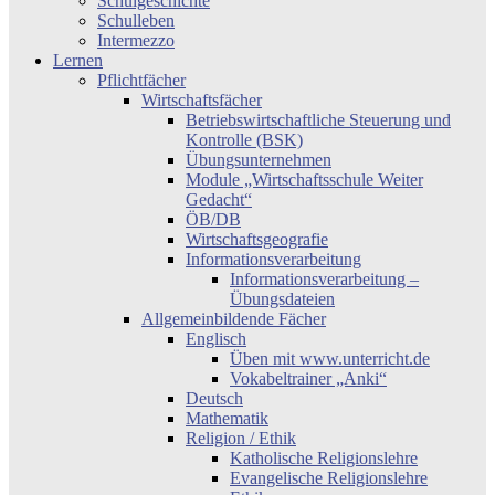
Schulgeschichte
Schulleben
Intermezzo
Lernen
Pflichtfächer
Wirtschaftsfächer
Betriebswirtschaftliche Steuerung und
Kontrolle (BSK)
Übungsunternehmen
Module „Wirtschaftsschule Weiter
Gedacht“
ÖB/DB
Wirtschaftsgeografie
Informationsverarbeitung
Informationsverarbeitung –
Übungsdateien
Allgemeinbildende Fächer
Englisch
Üben mit www.unterricht.de
Vokabeltrainer „Anki“
Deutsch
Mathematik
Religion / Ethik
Katholische Religionslehre
Evangelische Religionslehre