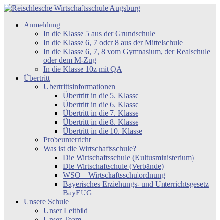
Zum
Inhalt
Reischlesche
Anmeldung
springen
Wirtschaftsschule
In die Klasse 5 aus der Grundschule
Augsburg
In die Klasse 6, 7 oder 8 aus der Mittelschule
In die Klasse 6, 7, 8 vom Gymnasium, der Realschule
oder dem M-Zug
In die Klasse 10z mit QA
Übertritt
Übertrittsinformationen
Übertritt in die 5. Klasse
Übertritt in die 6. Klasse
Übertritt in die 7. Klasse
Übertritt in die 8. Klasse
Übertritt in die 10. Klasse
Probeunterricht
Was ist die Wirtschaftsschule?
Die Wirtschaftsschule (Kultusministerium)
Die Wirtschaftschule (Verbände)
WSO – Wirtschaftsschulordnung
Bayerisches Erziehungs- und Unterrichtsgesetz
BayEUG
Unsere Schule
Unser Leitbild
Unser Team