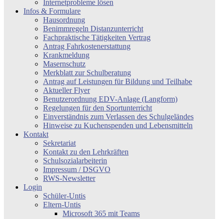
Internetprobleme lösen
Infos & Formulare
Hausordnung
Benimmregeln Distanzunterricht
Fachpraktische Tätigkeiten Vertrag
Antrag Fahrkostenerstattung
Krankmeldung
Masernschutz
Merkblatt zur Schulberatung
Antrag auf Leistungen für Bildung und Teilhabe
Aktueller Flyer
Benutzerordnung EDV-Anlage (Langform)
Regelungen für den Sportunterricht
Einverständnis zum Verlassen des Schulgeländes
Hinweise zu Kuchenspenden und Lebensmitteln
Kontakt
Sekretariat
Kontakt zu den Lehrkräften
Schulsozialarbeiterin
Impressum / DSGVO
RWS-Newsletter
Login
Schüler-Untis
Eltern-Untis
Microsoft 365 mit Teams