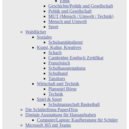
Ethik
Geschichte/Politik und Gesellschaft
Politik und Gesellschaft
MUT (Mensch / Umwelt / Technik)
Mensch und Umwelt
Sport
Wahlfächer
Soziales
Schulsanitätsdienst
Kunst, Kultur, Kreatives
Schach
Cambridge Englisch Zertifikat
Französisch
Schulhausgestaltung
Schulband
Tanzkurs
Wirtschaft und Technik
Planspiel Börse
Technik
Spiel & Sport
Schulmannschaft Basketball
Die Schülerfirma Paper4You
Digitale Ausstattung für Hausaufgaben
Computer/Laptop: Kaufberatung für Schüler
Microsoft 365 mit Teams