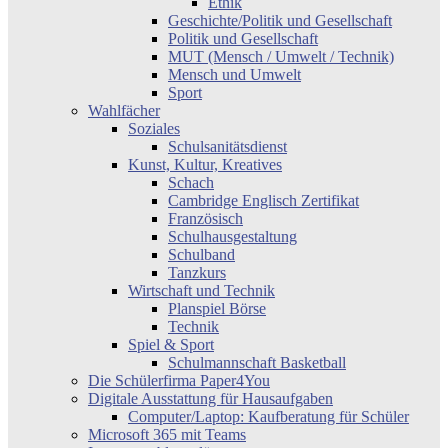
Ethik
Geschichte/Politik und Gesellschaft
Politik und Gesellschaft
MUT (Mensch / Umwelt / Technik)
Mensch und Umwelt
Sport
Wahlfächer
Soziales
Schulsanitätsdienst
Kunst, Kultur, Kreatives
Schach
Cambridge Englisch Zertifikat
Französisch
Schulhausgestaltung
Schulband
Tanzkurs
Wirtschaft und Technik
Planspiel Börse
Technik
Spiel & Sport
Schulmannschaft Basketball
Die Schülerfirma Paper4You
Digitale Ausstattung für Hausaufgaben
Computer/Laptop: Kaufberatung für Schüler
Microsoft 365 mit Teams