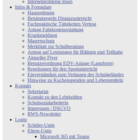
Internetprobleme lösen
Infos & Formulare
Hausordnung
Benimmregeln Distanzunterricht
Fachpraktische Tätigkeiten Vertrag
Antrag Fahrkostenerstattung
Krankmeldung
Masernschutz
Merkblatt zur Schulberatung
Antrag auf Leistungen für Bildung und Teilhabe
Aktueller Flyer
Benutzerordnung EDV-Anlage (Langform)
Regelungen für den Sportunterricht
Einverständnis zum Verlassen des Schulgeländes
Hinweise zu Kuchenspenden und Lebensmitteln
Kontakt
Sekretariat
Kontakt zu den Lehrkräften
Schulsozialarbeiterin
Impressum / DSGVO
RWS-Newsletter
Login
Schüler-Untis
Eltern-Untis
Microsoft 365 mit Teams