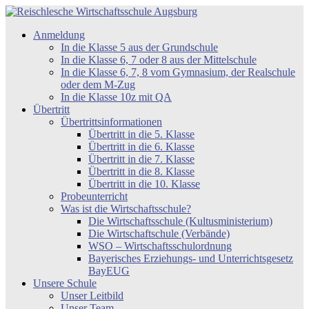
Zum
Inhalt
Reischlesche
Anmeldung
springen
Wirtschaftsschule
In die Klasse 5 aus der Grundschule
Augsburg
In die Klasse 6, 7 oder 8 aus der Mittelschule
In die Klasse 6, 7, 8 vom Gymnasium, der Realschule
oder dem M-Zug
In die Klasse 10z mit QA
Übertritt
Übertrittsinformationen
Übertritt in die 5. Klasse
Übertritt in die 6. Klasse
Übertritt in die 7. Klasse
Übertritt in die 8. Klasse
Übertritt in die 10. Klasse
Probeunterricht
Was ist die Wirtschaftsschule?
Die Wirtschaftsschule (Kultusministerium)
Die Wirtschaftschule (Verbände)
WSO – Wirtschaftsschulordnung
Bayerisches Erziehungs- und Unterrichtsgesetz
BayEUG
Unsere Schule
Unser Leitbild
Unser Team