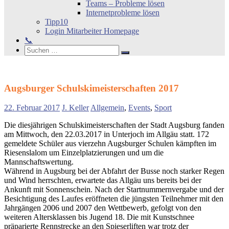
Teams – Probleme lösen
Internetprobleme lösen
Tipp10
Login Mitarbeiter Homepage
📞
Search
Suchen
Suchen
nach:
Augsburger Schulskimeisterschaften 2017
22. Februar 2017
J. Keller
Allgemein
,
Events
,
Sport
Die diesjährigen Schulskimeisterschaften der Stadt Augsburg fanden
am Mittwoch, den 22.03.2017 in Unterjoch im Allgäu statt. 172
gemeldete Schüler aus vierzehn Augsburger Schulen kämpften im
Riesenslalom um Einzelplatzierungen und um die
Mannschaftswertung.
Während in Augsburg bei der Abfahrt der Busse noch starker Regen
und Wind herrschten, erwartete das Allgäu uns bereits bei der
Ankunft mit Sonnenschein. Nach der Startnummernvergabe und der
Besichtigung des Laufes eröffneten die jüngsten Teilnehmer mit den
Jahrgängen 2006 und 2007 den Wettbewerb, gefolgt von den
weiteren Altersklassen bis Jugend 18. Die mit Kunstschnee
präparierte Rennstrecke an den Spieserliften war trotz der