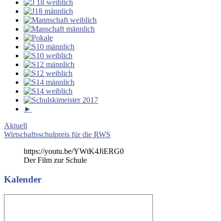
►
Beitragsnavigation
Vorheriger
Aktuell
Beitrag:
Nächster
Wirtschaftsschulpreis für die RWS
Beitrag:
https://youtu.be/YWtK4JiERG0
Der Film zur Schule
Kalender