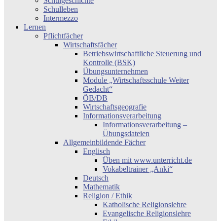
Schulgeschichte
Schulleben
Intermezzo
Lernen
Pflichtfächer
Wirtschaftsfächer
Betriebswirtschaftliche Steuerung und
Kontrolle (BSK)
Übungsunternehmen
Module „Wirtschaftsschule Weiter
Gedacht“
ÖB/DB
Wirtschaftsgeografie
Informationsverarbeitung
Informationsverarbeitung –
Übungsdateien
Allgemeinbildende Fächer
Englisch
Üben mit www.unterricht.de
Vokabeltrainer „Anki“
Deutsch
Mathematik
Religion / Ethik
Katholische Religionslehre
Evangelische Religionslehre