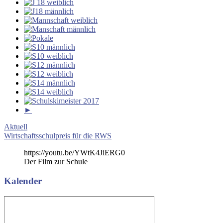
►
Beitragsnavigation
Vorheriger
Aktuell
Beitrag:
Nächster
Wirtschaftsschulpreis für die RWS
Beitrag:
https://youtu.be/YWtK4JiERG0
Der Film zur Schule
Kalender