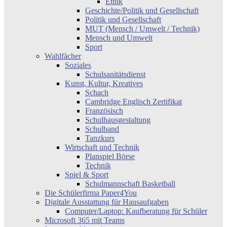
Ethik
Geschichte/Politik und Gesellschaft
Politik und Gesellschaft
MUT (Mensch / Umwelt / Technik)
Mensch und Umwelt
Sport
Wahlfächer
Soziales
Schulsanitätsdienst
Kunst, Kultur, Kreatives
Schach
Cambridge Englisch Zertifikat
Französisch
Schulhausgestaltung
Schulband
Tanzkurs
Wirtschaft und Technik
Planspiel Börse
Technik
Spiel & Sport
Schulmannschaft Basketball
Die Schülerfirma Paper4You
Digitale Ausstattung für Hausaufgaben
Computer/Laptop: Kaufberatung für Schüler
Microsoft 365 mit Teams