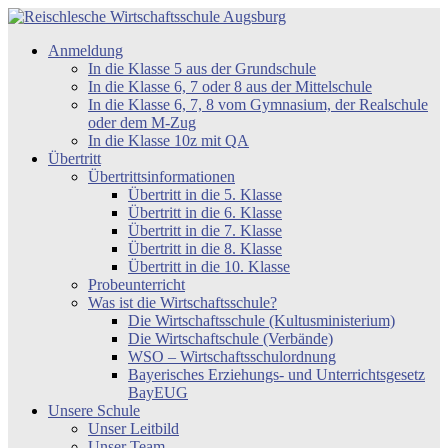
Zum
Inhalt
Reischlesche
Anmeldung
springen
Wirtschaftsschule
In die Klasse 5 aus der Grundschule
Augsburg
In die Klasse 6, 7 oder 8 aus der Mittelschule
In die Klasse 6, 7, 8 vom Gymnasium, der Realschule
oder dem M-Zug
In die Klasse 10z mit QA
Übertritt
Übertrittsinformationen
Übertritt in die 5. Klasse
Übertritt in die 6. Klasse
Übertritt in die 7. Klasse
Übertritt in die 8. Klasse
Übertritt in die 10. Klasse
Probeunterricht
Was ist die Wirtschaftsschule?
Die Wirtschaftsschule (Kultusministerium)
Die Wirtschaftschule (Verbände)
WSO – Wirtschaftsschulordnung
Bayerisches Erziehungs- und Unterrichtsgesetz
BayEUG
Unsere Schule
Unser Leitbild
Unser Team