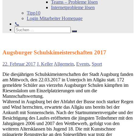
Teams – Probleme lösen
Internetprobleme lösen
Tipp10
Login Mitarbeiter Homepage
📞
Search
Suchen
Suchen
nach:
Augsburger Schulskimeisterschaften 2017
22. Februar 2017
J. Keller
Allgemein
,
Events
,
Sport
Die diesjährigen Schulskimeisterschaften der Stadt Augsburg fanden
am Mittwoch, den 22.03.2017 in Unterjoch im Allgäu statt. 172
gemeldete Schüler aus vierzehn Augsburger Schulen kämpften im
Riesenslalom um Einzelplatzierungen und um die
Mannschaftswertung.
Während in Augsburg bei der Abfahrt der Busse noch starker Regen
und Wind herrschten, erwartete das Allgäu uns bereits bei der
Ankunft mit Sonnenschein. Nach der Startnummernvergabe und der
Besichtigung des Laufes eröffneten die jüngsten Teilnehmer mit den
Jahrgängen 2006 und 2007 den Wettbewerb, gefolgt von den
weiteren Altersklassen bis Jugend 18. Die mit Kunstschnee
präparierte Rennstrecke an den Spieserliften war trotz der