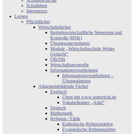
Schulgeschichte
Schulleben
Intermezzo
Lernen
Pflichtfächer
Wirtschaftsfächer
Betriebswirtschaftliche Steuerung und
Kontrolle (BSK)
Übungsunternehmen
Module „Wirtschaftsschule Weiter
Gedacht“
ÖB/DB
Wirtschaftsgeografie
Informationsverarbeitung
Informationsverarbeitung –
Übungsdateien
Allgemeinbildende Fächer
Englisch
Üben mit www.unterricht.de
Vokabeltrainer „Anki“
Deutsch
Mathematik
Religion / Ethik
Katholische Religionslehre
Evangelische Religionslehre