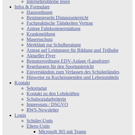
Internetprobleme lösen
Infos & Formulare
Hausordnung
Benimmregeln Distanzunterricht
Fachpraktische Tätigkeiten Vertrag
Antrag Fahrkostenerstattung
Krankmeldung
Masernschutz
Merkblatt zur Schulberatung
Antrag auf Leistungen für Bildung und Teilhabe
Aktueller Flyer
Benutzerordnung EDV-Anlage (Langform)
Regelungen für den Sportunterricht
Einverständnis zum Verlassen des Schulgeländes
Hinweise zu Kuchenspenden und Lebensmitteln
Kontakt
Sekretariat
Kontakt zu den Lehrkräften
Schulsozialarbeiterin
Impressum / DSGVO
RWS-Newsletter
Login
Schüler-Untis
Eltern-Untis
Microsoft 365 mit Teams