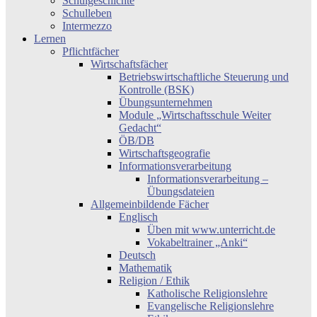
Schulgeschichte
Schulleben
Intermezzo
Lernen
Pflichtfächer
Wirtschaftsfächer
Betriebswirtschaftliche Steuerung und
Kontrolle (BSK)
Übungsunternehmen
Module „Wirtschaftsschule Weiter
Gedacht“
ÖB/DB
Wirtschaftsgeografie
Informationsverarbeitung
Informationsverarbeitung –
Übungsdateien
Allgemeinbildende Fächer
Englisch
Üben mit www.unterricht.de
Vokabeltrainer „Anki“
Deutsch
Mathematik
Religion / Ethik
Katholische Religionslehre
Evangelische Religionslehre