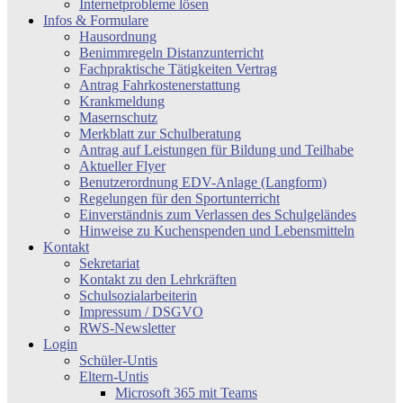
Internetprobleme lösen
Infos & Formulare
Hausordnung
Benimmregeln Distanzunterricht
Fachpraktische Tätigkeiten Vertrag
Antrag Fahrkostenerstattung
Krankmeldung
Masernschutz
Merkblatt zur Schulberatung
Antrag auf Leistungen für Bildung und Teilhabe
Aktueller Flyer
Benutzerordnung EDV-Anlage (Langform)
Regelungen für den Sportunterricht
Einverständnis zum Verlassen des Schulgeländes
Hinweise zu Kuchenspenden und Lebensmitteln
Kontakt
Sekretariat
Kontakt zu den Lehrkräften
Schulsozialarbeiterin
Impressum / DSGVO
RWS-Newsletter
Login
Schüler-Untis
Eltern-Untis
Microsoft 365 mit Teams