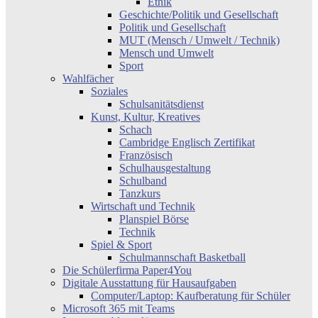
Ethik
Geschichte/Politik und Gesellschaft
Politik und Gesellschaft
MUT (Mensch / Umwelt / Technik)
Mensch und Umwelt
Sport
Wahlfächer
Soziales
Schulsanitätsdienst
Kunst, Kultur, Kreatives
Schach
Cambridge Englisch Zertifikat
Französisch
Schulhausgestaltung
Schulband
Tanzkurs
Wirtschaft und Technik
Planspiel Börse
Technik
Spiel & Sport
Schulmannschaft Basketball
Die Schülerfirma Paper4You
Digitale Ausstattung für Hausaufgaben
Computer/Laptop: Kaufberatung für Schüler
Microsoft 365 mit Teams