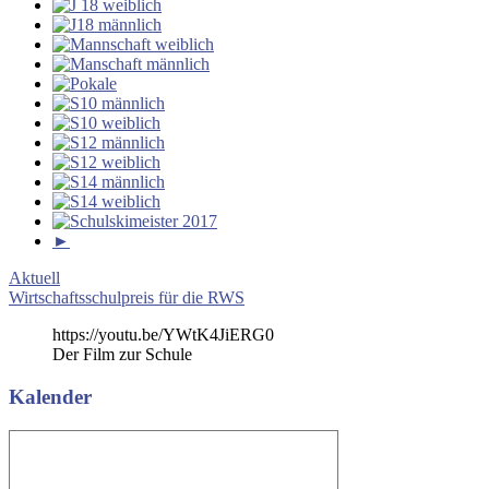
►
Beitragsnavigation
Vorheriger
Aktuell
Beitrag:
Nächster
Wirtschaftsschulpreis für die RWS
Beitrag:
https://youtu.be/YWtK4JiERG0
Der Film zur Schule
Kalender