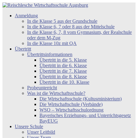
Zum
Inhalt
Reischlesche
Anmeldung
springen
Wirtschaftsschule
In die Klasse 5 aus der Grundschule
Augsburg
In die Klasse 6, 7 oder 8 aus der Mittelschule
In die Klasse 6, 7, 8 vom Gymnasium, der Realschule
oder dem M-Zug
In die Klasse 10z mit QA
Übertritt
Übertrittsinformationen
Übertritt in die 5. Klasse
Übertritt in die 6. Klasse
Übertritt in die 7. Klasse
Übertritt in die 8. Klasse
Übertritt in die 10. Klasse
Probeunterricht
Was ist die Wirtschaftsschule?
Die Wirtschaftsschule (Kultusministerium)
Die Wirtschaftschule (Verbände)
WSO – Wirtschaftsschulordnung
Bayerisches Erziehungs- und Unterrichtsgesetz
BayEUG
Unsere Schule
Unser Leitbild
Unser Team