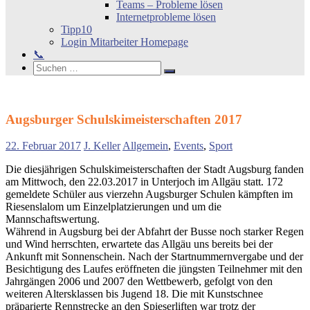
Teams – Probleme lösen
Internetprobleme lösen
Tipp10
Login Mitarbeiter Homepage
📞
Search
Suchen
Suchen
nach:
Augsburger Schulskimeisterschaften 2017
22. Februar 2017
J. Keller
Allgemein
,
Events
,
Sport
Die diesjährigen Schulskimeisterschaften der Stadt Augsburg fanden
am Mittwoch, den 22.03.2017 in Unterjoch im Allgäu statt. 172
gemeldete Schüler aus vierzehn Augsburger Schulen kämpften im
Riesenslalom um Einzelplatzierungen und um die
Mannschaftswertung.
Während in Augsburg bei der Abfahrt der Busse noch starker Regen
und Wind herrschten, erwartete das Allgäu uns bereits bei der
Ankunft mit Sonnenschein. Nach der Startnummernvergabe und der
Besichtigung des Laufes eröffneten die jüngsten Teilnehmer mit den
Jahrgängen 2006 und 2007 den Wettbewerb, gefolgt von den
weiteren Altersklassen bis Jugend 18. Die mit Kunstschnee
präparierte Rennstrecke an den Spieserliften war trotz der