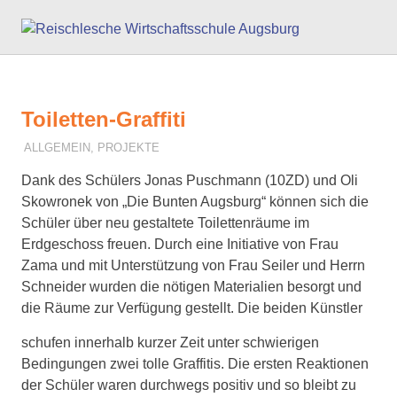
Zum
Reisc
Inhalt
springen
Wirts
Augs
Toiletten-Graffiti
ALLGEMEIN
,
PROJEKTE
26. JULI 2018
F. SCHNEIDER
Dank des Schülers Jonas Puschmann (10ZD) und Oli
Skowronek von „Die Bunten Augsburg“ können sich die
Schüler über neu gestaltete Toilettenräume im
Erdgeschoss freuen. Durch eine Initiative von Frau
Zama und mit Unterstützung von Frau Seiler und Herrn
Schneider wurden die nötigen Materialien besorgt und
die Räume zur Verfügung gestellt. Die beiden Künstler
schufen innerhalb kur
zer Zeit unter schwierigen
Bedingungen zwei tolle Graffitis. Die ersten Reaktionen
der Schüler waren durchwegs positiv und so bleibt zu