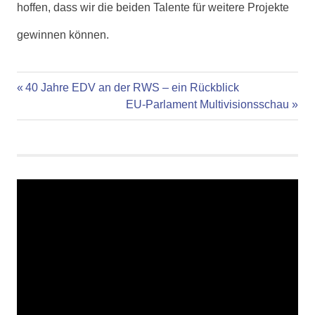
hoffen, dass wir die beiden Talente für weitere Projekte
gewinnen
können.
Aktion
Vorheriger
Beitragsnavigation
40 Jahre EDV an der RWS – ein Rückblick
Schulleben
Beitrag:
Nächster
EU-Parlament Multivisionsschau
Beitrag: