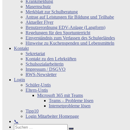
Krankmeldung
Masernschutz
Merkblatt zur Schulberatung
Antrag auf Leistungen für Bildung und Teilhabe
Aktueller Flyer
Benutzerordnung EDV-Anlage (Langform)
Regelungen für den Sportunterricht
Einverständnis zum Verlassen des Schulgeländes
Hinweise zu Kuchenspenden und Lebensmitteln
Kontakt
Sekretariat
Kontakt zu den Lehrkräften
Schulsozialarbeiterin
Impressum / DSGVO
RWS-Newsletter
Login
Schüler-Untis
Eltern-Untis
Microsoft 365 mit Teams
Teams – Probleme lösen
Internetprobleme lösen
Tipp10
Login Mitarbeiter Homepage
📞
Search
Suchen