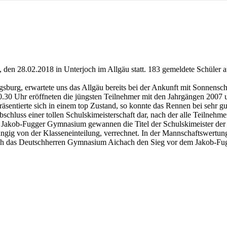
, den 28.02.2018 in Unterjoch im Allgäu statt. 183 gemeldete Schüler
burg, erwartete uns das Allgäu bereits bei der Ankunft mit Sonnensche
 10.30 Uhr eröffneten die jüngsten Teilnehmer mit den Jahrgängen 2007
präsentierte sich in einem top Zustand, so konnte das Rennen bei sehr
bschluss einer tollen Schulskimeisterschaft dar, nach der alle Teilnehm
kob-Fugger Gymnasium gewannen die Titel der Schulskimeister der S
ngig von der Klasseneinteilung, verrechnet. In der Mannschaftswertu
 sich das Deutschherren Gymnasium Aichach den Sieg vor dem Jakob-Fug