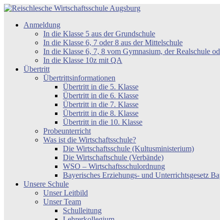
Zum
Inhalt
Reischlesche
Anmeldung
springen
Wirtschaftsschule
In die Klasse 5 aus der Grundschule
Augsburg
In die Klasse 6, 7 oder 8 aus der Mittelschule
In die Klasse 6, 7, 8 vom Gymnasium, der Realschule 
In die Klasse 10z mit QA
Übertritt
Übertrittsinformationen
Übertritt in die 5. Klasse
Übertritt in die 6. Klasse
Übertritt in die 7. Klasse
Übertritt in die 8. Klasse
Übertritt in die 10. Klasse
Probeunterricht
Was ist die Wirtschaftsschule?
Die Wirtschaftsschule (Kultusministerium)
Die Wirtschaftschule (Verbände)
WSO – Wirtschaftsschulordnung
Bayerisches Erziehungs- und Unterrichtsgesetz 
Unsere Schule
Unser Leitbild
Unser Team
Schulleitung
Lehrerkollegium