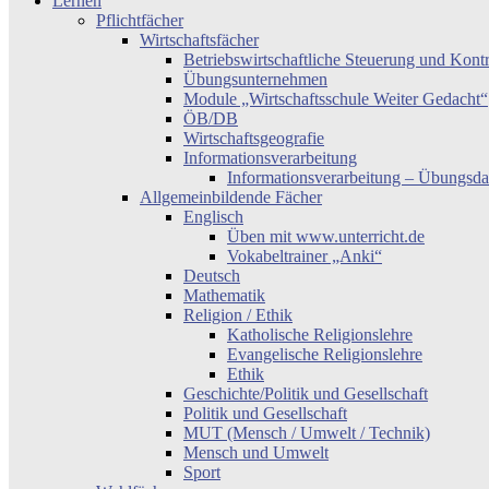
Lernen
Pflichtfächer
Wirtschaftsfächer
Betriebswirtschaftliche Steuerung und Kont
Übungsunternehmen
Module „Wirtschaftsschule Weiter Gedacht“
ÖB/DB
Wirtschaftsgeografie
Informationsverarbeitung
Informationsverarbeitung – Übungsda
Allgemeinbildende Fächer
Englisch
Üben mit www.unterricht.de
Vokabeltrainer „Anki“
Deutsch
Mathematik
Religion / Ethik
Katholische Religionslehre
Evangelische Religionslehre
Ethik
Geschichte/Politik und Gesellschaft
Politik und Gesellschaft
MUT (Mensch / Umwelt / Technik)
Mensch und Umwelt
Sport