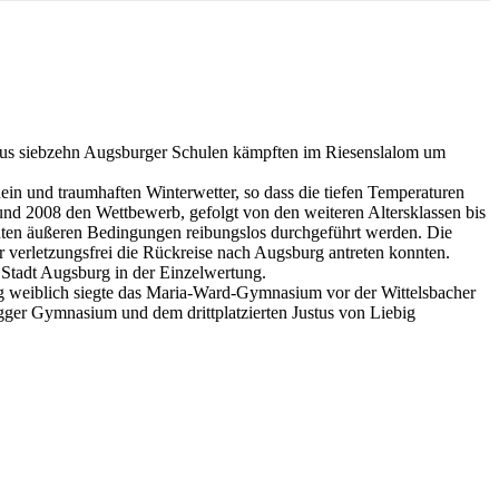
 aus siebzehn Augsburger Schulen kämpften im Riesenslalom um
in und traumhaften Winterwetter, so dass die tiefen Temperaturen
 und 2008 den Wettbewerb, gefolgt von den weiteren Altersklassen bis
 guten äußeren Bedingungen reibungslos durchgeführt werden. Die
er verletzungsfrei die Rückreise nach Augsburg antreten konnten.
tadt Augsburg in der Einzelwertung.
ng weiblich siegte das Maria-Ward-Gymnasium vor der Wittelsbacher
ger Gymnasium und dem drittplatzierten Justus von Liebig