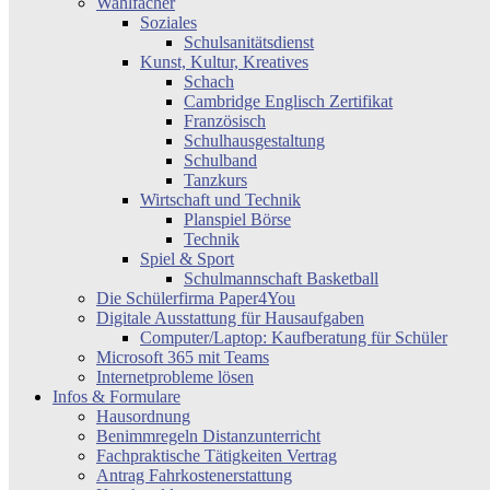
Wahlfächer
Soziales
Schulsanitätsdienst
Kunst, Kultur, Kreatives
Schach
Cambridge Englisch Zertifikat
Französisch
Schulhausgestaltung
Schulband
Tanzkurs
Wirtschaft und Technik
Planspiel Börse
Technik
Spiel & Sport
Schulmannschaft Basketball
Die Schülerfirma Paper4You
Digitale Ausstattung für Hausaufgaben
Computer/Laptop: Kaufberatung für Schüler
Microsoft 365 mit Teams
Internetprobleme lösen
Infos & Formulare
Hausordnung
Benimmregeln Distanzunterricht
Fachpraktische Tätigkeiten Vertrag
Antrag Fahrkostenerstattung