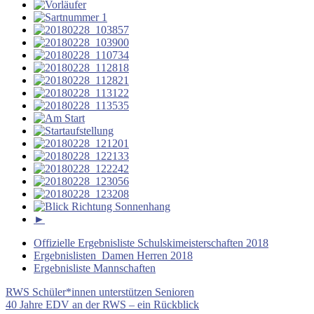
►
Offizielle Ergebnisliste Schulskimeisterschaften 2018
Ergebnislisten Damen Herren 2018
Ergebnisliste Mannschaften
Beitragsnavigation
Vorheriger
Schulski
RWS Schüler*innen unterstützen Senioren
Schulskimeisterschaften
Ski
Beitrag:
Nächster
40 Jahre EDV an der RWS – ein Rückblick