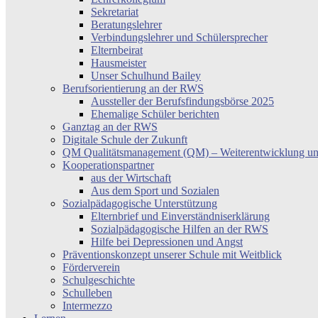
Sekretariat
Beratungslehrer
Verbindungslehrer und Schülersprecher
Elternbeirat
Hausmeister
Unser Schulhund Bailey
Berufsorientierung an der RWS
Aussteller der Berufsfindungsbörse 2025
Ehemalige Schüler berichten
Ganztag an der RWS
Digitale Schule der Zukunft
QM Qualitätsmanagement (QM) – Weiterentwicklung un
Kooperationspartner
aus der Wirtschaft
Aus dem Sport und Sozialen
Sozialpädagogische Unterstützung
Elternbrief und Einverständniserklärung
Sozialpädagogische Hilfen an der RWS
Hilfe bei Depressionen und Angst
Präventionskonzept unserer Schule mit Weitblick
Förderverein
Schulgeschichte
Schulleben
Intermezzo