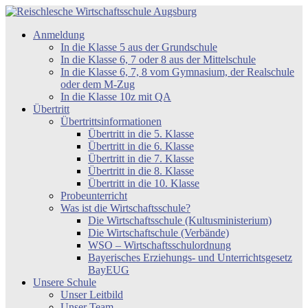
Zum
Inhalt
Reischlesche
Anmeldung
springen
Wirtschaftsschule
In die Klasse 5 aus der Grundschule
Augsburg
In die Klasse 6, 7 oder 8 aus der Mittelschule
In die Klasse 6, 7, 8 vom Gymnasium, der Realschule
oder dem M-Zug
In die Klasse 10z mit QA
Übertritt
Übertrittsinformationen
Übertritt in die 5. Klasse
Übertritt in die 6. Klasse
Übertritt in die 7. Klasse
Übertritt in die 8. Klasse
Übertritt in die 10. Klasse
Probeunterricht
Was ist die Wirtschaftsschule?
Die Wirtschaftsschule (Kultusministerium)
Die Wirtschaftschule (Verbände)
WSO – Wirtschaftsschulordnung
Bayerisches Erziehungs- und Unterrichtsgesetz
BayEUG
Unsere Schule
Unser Leitbild
Unser Team