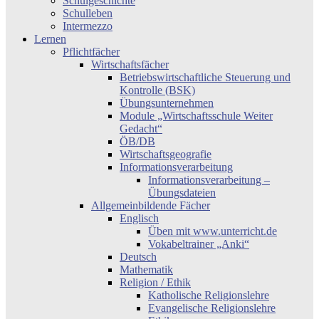
Schulgeschichte
Schulleben
Intermezzo
Lernen
Pflichtfächer
Wirtschaftsfächer
Betriebswirtschaftliche Steuerung und
Kontrolle (BSK)
Übungsunternehmen
Module „Wirtschaftsschule Weiter
Gedacht“
ÖB/DB
Wirtschaftsgeografie
Informationsverarbeitung
Informationsverarbeitung –
Übungsdateien
Allgemeinbildende Fächer
Englisch
Üben mit www.unterricht.de
Vokabeltrainer „Anki“
Deutsch
Mathematik
Religion / Ethik
Katholische Religionslehre
Evangelische Religionslehre