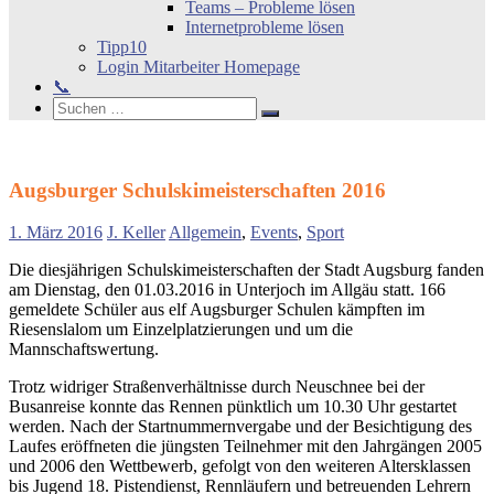
Teams – Probleme lösen
Internetprobleme lösen
Tipp10
Login Mitarbeiter Homepage
📞
Search
Suchen
Suchen
nach:
Augsburger Schulskimeisterschaften 2016
1. März 2016
J. Keller
Allgemein
,
Events
,
Sport
Die diesjährigen Schulskimeisterschaften der Stadt Augsburg fanden
am Dienstag, den 01.03.2016 in Unterjoch im Allgäu statt. 166
gemeldete Schüler aus elf Augsburger Schulen kämpften im
Riesenslalom um Einzelplatzierungen und um die
Mannschaftswertung.
Trotz widriger Straßenverhältnisse durch Neuschnee bei der
Busanreise konnte das Rennen pünktlich um 10.30 Uhr gestartet
werden. Nach der Startnummernvergabe und der Besichtigung des
Laufes eröffneten die jüngsten Teilnehmer mit den Jahrgängen 2005
und 2006 den Wettbewerb, gefolgt von den weiteren Altersklassen
bis Jugend 18. Pistendienst, Rennläufern und betreuenden Lehrern