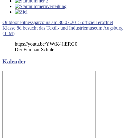
Beitragsnavigation
Vorheriger
Outdoor Fitnessparcours am 30.07.2015 offiziell eröffnet
Beitrag:
Nächster
Klasse 8d besucht das Textil- und Industriemuseum Augsburg
Beitrag:
(TIM)
https://youtu.be/YWtK4JiERG0
Der Film zur Schule
Kalender