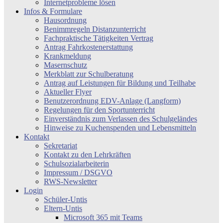
Internetprobleme lösen
Infos & Formulare
Hausordnung
Benimmregeln Distanzunterricht
Fachpraktische Tätigkeiten Vertrag
Antrag Fahrkostenerstattung
Krankmeldung
Masernschutz
Merkblatt zur Schulberatung
Antrag auf Leistungen für Bildung und Teilhabe
Aktueller Flyer
Benutzerordnung EDV-Anlage (Langform)
Regelungen für den Sportunterricht
Einverständnis zum Verlassen des Schulgeländes
Hinweise zu Kuchenspenden und Lebensmitteln
Kontakt
Sekretariat
Kontakt zu den Lehrkräften
Schulsozialarbeiterin
Impressum / DSGVO
RWS-Newsletter
Login
Schüler-Untis
Eltern-Untis
Microsoft 365 mit Teams