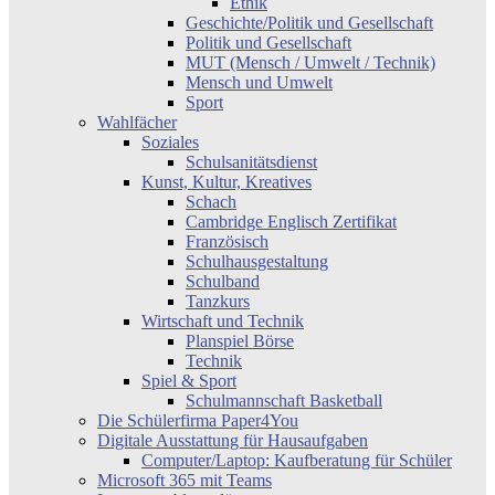
Ethik
Geschichte/Politik und Gesellschaft
Politik und Gesellschaft
MUT (Mensch / Umwelt / Technik)
Mensch und Umwelt
Sport
Wahlfächer
Soziales
Schulsanitätsdienst
Kunst, Kultur, Kreatives
Schach
Cambridge Englisch Zertifikat
Französisch
Schulhausgestaltung
Schulband
Tanzkurs
Wirtschaft und Technik
Planspiel Börse
Technik
Spiel & Sport
Schulmannschaft Basketball
Die Schülerfirma Paper4You
Digitale Ausstattung für Hausaufgaben
Computer/Laptop: Kaufberatung für Schüler
Microsoft 365 mit Teams