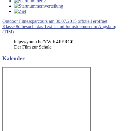
Beitragsnavigation
Vorheriger
Outdoor Fitnessparcours am 30.07.2015 offiziell eröffnet
Beitrag:
Nächster
Klasse 8d besucht das Textil- und Industriemuseum Augsburg
Beitrag:
(TIM)
https://youtu.be/YWtK4JiERG0
Der Film zur Schule
Kalender