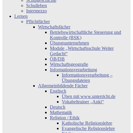
Schulgeschichte
Schulleben
Intermezzo
Lernen
Pflichtfächer
Wirtschaftsfächer
Betriebswirtschaftliche Steuerung und
Kontrolle (BSK)
Übungsunternehmen
Module „Wirtschaftsschule Weiter
Gedacht“
ÖB/DB
Wirtschaftsgeografie
Informationsverarbeitung
Informationsverarbeitung –
Übungsdateien
Allgemeinbildende Fächer
Englisch
Üben mit www.unterricht.de
Vokabeltrainer „Anki“
Deutsch
Mathematik
Religion / Ethik
Katholische Religionslehre
Evangelische Religionslehre