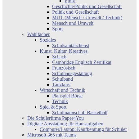
Ethik
Geschichte/Politik und Gesellschaft
Politik und Gesellschaft
MUT (Mensch / Umwelt / Technik)
Mensch und Umwelt
Sport
Wahlfächer
Soziales
Schulsanitätsdienst
Kunst, Kultur, Kreatives
Schach
Cambridge Englisch Zertifikat
Französisch
Schulhausgestaltung
Schulband
Tanzkurs
Wirtschaft und Technik
Planspiel Börse
Technik
Spiel & Sport
Schulmannschaft Basketball
Die Schülerfirma Paper4You
Digitale Ausstattung für Hausaufgaben
Computer/Laptop: Kaufberatung für Schüler
Microsoft 365 mit Teams