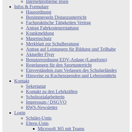
Internetprobleme lösen
Infos & Formulare
Hausordnung
Benimmregeln Distanzunterricht
Fachpraktische Tätigkeiten Vertrag
Antrag Fahrkostenerstattung
Krankmeldung
Masernschutz
Merkblatt zur Schulberatung
Antrag auf Leistungen für Bildung und Teilhabe
Aktueller Flyer
Benutzerordnung EDV-Anlage (Langform)
Regelungen für den Sportunterricht
Einverständnis zum Verlassen des Schulgeländes
Hinweise zu Kuchenspenden und Lebensmitteln
Kontakt
Sekretariat
Kontakt zu den Lehrkräften
Schulsozialarbeiterin
Impressum / DSGVO
RWS-Newsletter
Login
Schüler-Untis
Eltern-Untis
Microsoft 365 mit Teams