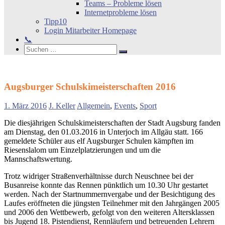
Teams – Probleme lösen
Internetprobleme lösen
Tipp10
Login Mitarbeiter Homepage
📞
Search
Suchen
Suchen
nach:
Augsburger Schulskimeisterschaften 2016
1. März 2016
J. Keller
Allgemein
,
Events
,
Sport
Die diesjährigen Schulskimeisterschaften der Stadt Augsburg fanden
am Dienstag, den 01.03.2016 in Unterjoch im Allgäu statt. 166
gemeldete Schüler aus elf Augsburger Schulen kämpften im
Riesenslalom um Einzelplatzierungen und um die
Mannschaftswertung.
Trotz widriger Straßenverhältnisse durch Neuschnee bei der
Busanreise konnte das Rennen pünktlich um 10.30 Uhr gestartet
werden. Nach der Startnummernvergabe und der Besichtigung des
Laufes eröffneten die jüngsten Teilnehmer mit den Jahrgängen 2005
und 2006 den Wettbewerb, gefolgt von den weiteren Altersklassen
bis Jugend 18. Pistendienst, Rennläufern und betreuenden Lehrern