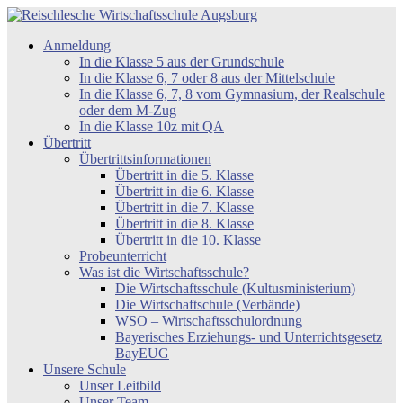
Zum
Inhalt
Reischlesche
Anmeldung
springen
Wirtschaftsschule
In die Klasse 5 aus der Grundschule
Augsburg
In die Klasse 6, 7 oder 8 aus der Mittelschule
In die Klasse 6, 7, 8 vom Gymnasium, der Realschule
oder dem M-Zug
In die Klasse 10z mit QA
Übertritt
Übertrittsinformationen
Übertritt in die 5. Klasse
Übertritt in die 6. Klasse
Übertritt in die 7. Klasse
Übertritt in die 8. Klasse
Übertritt in die 10. Klasse
Probeunterricht
Was ist die Wirtschaftsschule?
Die Wirtschaftsschule (Kultusministerium)
Die Wirtschaftschule (Verbände)
WSO – Wirtschaftsschulordnung
Bayerisches Erziehungs- und Unterrichtsgesetz
BayEUG
Unsere Schule
Unser Leitbild
Unser Team