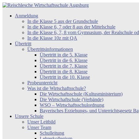
Zum
Inhalt
Reischlesche
Anmeldung
springen
Wirtschaftsschule
In die Klasse 5 aus der Grundschule
Augsburg
In die Klasse 6, 7 oder 8 aus der Mittelschule
In die Klasse 6, 7, 8 vom Gymnasium, der Realschule 
In die Klasse 10z mit QA
Übertritt
Übertrittsinformationen
Übertritt in die 5. Klasse
Übertritt in die 6. Klasse
Übertritt in die 7. Klasse
Übertritt in die 8. Klasse
Übertritt in die 10. Klasse
Probeunterricht
Was ist die Wirtschaftsschule?
Die Wirtschaftsschule (Kultusministerium)
Die Wirtschaftschule (Verbände)
WSO – Wirtschaftsschulordnung
Bayerisches Erziehungs- und Unterrichtsgesetz 
Unsere Schule
Unser Leitbild
Unser Team
Schulleitung
Lehrerkollegium