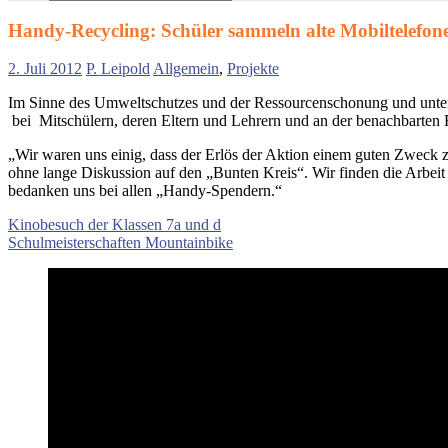
Suchen
nach:
Handy-Recycling: Schüler sammeln alte Mobiltelefon
2. Juli 2012
P. Leipold
Allgemein
,
Projekte
Im Sinne des Umweltschutzes und der Ressourcenschonung und unter de
bei Mitschülern, deren Eltern und Lehrern und an der benachbarten 
„Wir waren uns einig, dass der Erlös der Aktion einem guten Zweck 
ohne lange Diskussion auf den „Bunten Kreis“. Wir finden die Arbeit
bedanken uns bei allen „Handy-Spendern.“
Beitragsnavigation
Vorheriger
Kinobesuch der Klassen 7a und d
Beitrag:
Nächster
Schulmeisterschaften Mountainbike
Beitrag: