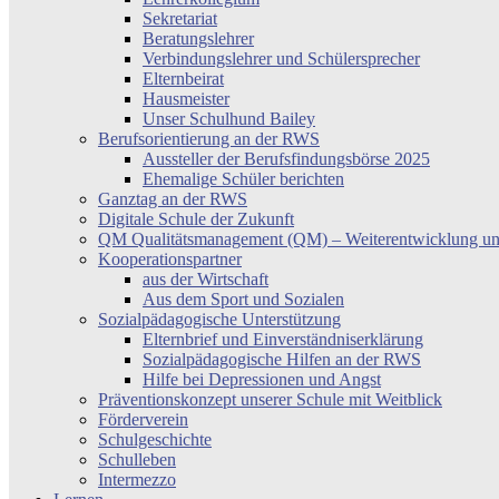
Sekretariat
Beratungslehrer
Verbindungslehrer und Schülersprecher
Elternbeirat
Hausmeister
Unser Schulhund Bailey
Berufsorientierung an der RWS
Aussteller der Berufsfindungsbörse 2025
Ehemalige Schüler berichten
Ganztag an der RWS
Digitale Schule der Zukunft
QM Qualitätsmanagement (QM) – Weiterentwicklung un
Kooperationspartner
aus der Wirtschaft
Aus dem Sport und Sozialen
Sozialpädagogische Unterstützung
Elternbrief und Einverständniserklärung
Sozialpädagogische Hilfen an der RWS
Hilfe bei Depressionen und Angst
Präventionskonzept unserer Schule mit Weitblick
Förderverein
Schulgeschichte
Schulleben
Intermezzo