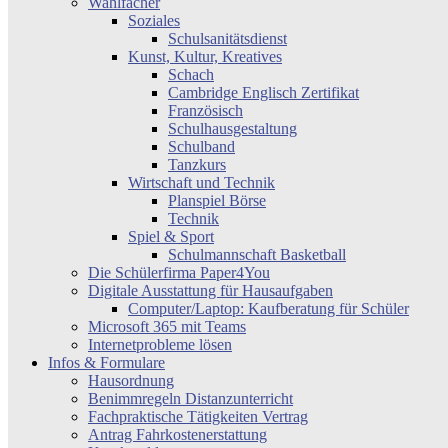
Wahlfächer
Soziales
Schulsanitätsdienst
Kunst, Kultur, Kreatives
Schach
Cambridge Englisch Zertifikat
Französisch
Schulhausgestaltung
Schulband
Tanzkurs
Wirtschaft und Technik
Planspiel Börse
Technik
Spiel & Sport
Schulmannschaft Basketball
Die Schülerfirma Paper4You
Digitale Ausstattung für Hausaufgaben
Computer/Laptop: Kaufberatung für Schüler
Microsoft 365 mit Teams
Internetprobleme lösen
Infos & Formulare
Hausordnung
Benimmregeln Distanzunterricht
Fachpraktische Tätigkeiten Vertrag
Antrag Fahrkostenerstattung