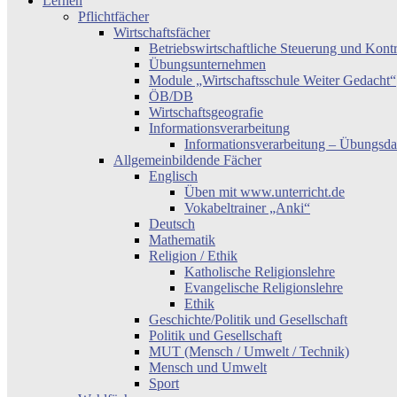
Lernen
Pflichtfächer
Wirtschaftsfächer
Betriebswirtschaftliche Steuerung und Kont
Übungsunternehmen
Module „Wirtschaftsschule Weiter Gedacht“
ÖB/DB
Wirtschaftsgeografie
Informationsverarbeitung
Informationsverarbeitung – Übungsda
Allgemeinbildende Fächer
Englisch
Üben mit www.unterricht.de
Vokabeltrainer „Anki“
Deutsch
Mathematik
Religion / Ethik
Katholische Religionslehre
Evangelische Religionslehre
Ethik
Geschichte/Politik und Gesellschaft
Politik und Gesellschaft
MUT (Mensch / Umwelt / Technik)
Mensch und Umwelt
Sport