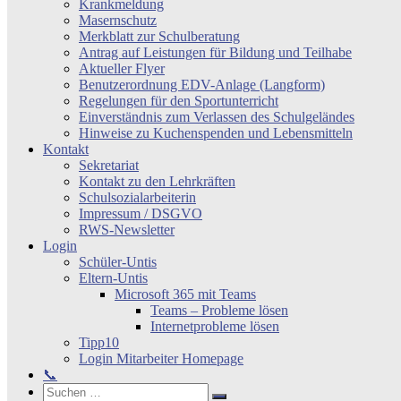
Krankmeldung
Masernschutz
Merkblatt zur Schulberatung
Antrag auf Leistungen für Bildung und Teilhabe
Aktueller Flyer
Benutzerordnung EDV-Anlage (Langform)
Regelungen für den Sportunterricht
Einverständnis zum Verlassen des Schulgeländes
Hinweise zu Kuchenspenden und Lebensmitteln
Kontakt
Sekretariat
Kontakt zu den Lehrkräften
Schulsozialarbeiterin
Impressum / DSGVO
RWS-Newsletter
Login
Schüler-Untis
Eltern-Untis
Microsoft 365 mit Teams
Teams – Probleme lösen
Internetprobleme lösen
Tipp10
Login Mitarbeiter Homepage
📞
Search
Suchen