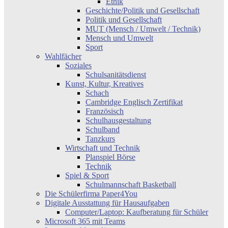
Ethik
Geschichte/Politik und Gesellschaft
Politik und Gesellschaft
MUT (Mensch / Umwelt / Technik)
Mensch und Umwelt
Sport
Wahlfächer
Soziales
Schulsanitätsdienst
Kunst, Kultur, Kreatives
Schach
Cambridge Englisch Zertifikat
Französisch
Schulhausgestaltung
Schulband
Tanzkurs
Wirtschaft und Technik
Planspiel Börse
Technik
Spiel & Sport
Schulmannschaft Basketball
Die Schülerfirma Paper4You
Digitale Ausstattung für Hausaufgaben
Computer/Laptop: Kaufberatung für Schüler
Microsoft 365 mit Teams