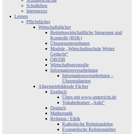
Schulgeschichte
Schulleben
Intermezzo
Lernen
Pflichtfächer
Wirtschaftsfächer
Betriebswirtschaftliche Steuerung und
Kontrolle (BSK)
Übungsunternehmen
Module „Wirtschaftsschule Weiter
Gedacht“
ÖB/DB
Wirtschaftsgeografie
Informationsverarbeitung
Informationsverarbeitung –
Übungsdateien
Allgemeinbildende Fächer
Englisch
Üben mit www.unterricht.de
Vokabeltrainer „Anki“
Deutsch
Mathematik
Religion / Ethik
Katholische Religionslehre
Evangelische Religionslehre