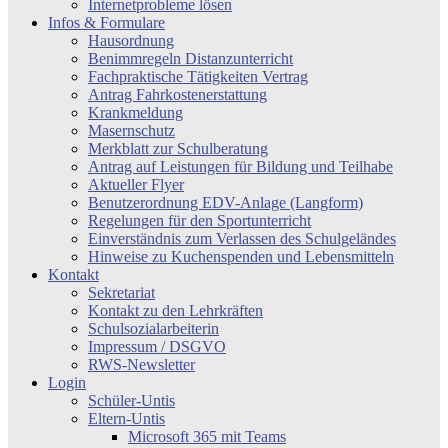
Internetprobleme lösen
Infos & Formulare
Hausordnung
Benimmregeln Distanzunterricht
Fachpraktische Tätigkeiten Vertrag
Antrag Fahrkostenerstattung
Krankmeldung
Masernschutz
Merkblatt zur Schulberatung
Antrag auf Leistungen für Bildung und Teilhabe
Aktueller Flyer
Benutzerordnung EDV-Anlage (Langform)
Regelungen für den Sportunterricht
Einverständnis zum Verlassen des Schulgeländes
Hinweise zu Kuchenspenden und Lebensmitteln
Kontakt
Sekretariat
Kontakt zu den Lehrkräften
Schulsozialarbeiterin
Impressum / DSGVO
RWS-Newsletter
Login
Schüler-Untis
Eltern-Untis
Microsoft 365 mit Teams