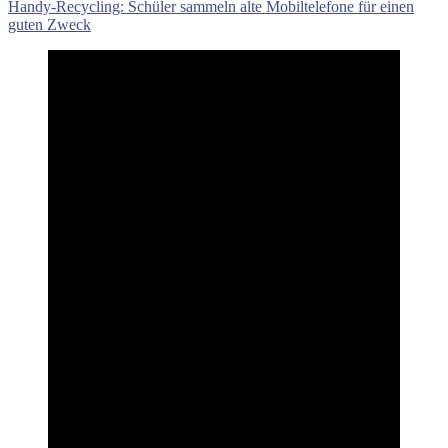
Beitrag:
Nächster
Handy-Recycling: Schüler sammeln alte Mobiltelefone für einen
Beitrag:
guten Zweck