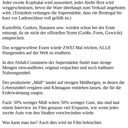
Jeder zweite Kopfsalat wird aussortiert, jedes fünfte Brot wird
weggeschmissen, bevor die Ware überhaupt zum Verkauf angeboten
wird. (Trotzdem verlangen die Supermärkte, dass ein Brotregal bis
kurz vor Ladenschluss voll gefüllt ist.)
Kartoffeln, Gurken, Bananen usw. werden schon bei der Ernte
entsorgt, da sie nicht der offiziellen Norm (Größe, Form, Gewicht)
entsprechen.
Das weggeworfene Essen würde ZWEI Mal reichen, ALLE
Hungernden auf der Welt zu ernähren.
In den Abfall-Containern der Supermärkte findet man riesige
Mengen einwandfreier, original verpackter und noch haltbarer
Nahrungsmittel.
Der produzierte „Müll“ landet auf riesigen Müllbergen, in denen die
Lebensmittel vergären und Klimagase entstehen lassen, die für die
Erderwärmung sorgen.
Fazit: 50% weniger Müll wären 50% weniger Gase, das sind laut
einem Interview im Film genauso viel Ersparnis, wie wenn jedes
zweite Auto von den Straßen verschwinden würde.
Was kann man tun? Auch dies wird im Film beleuchtet.