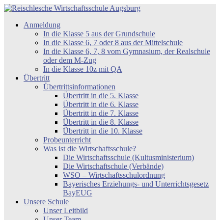
Zum
Inhalt
Reischlesche
Anmeldung
springen
Wirtschaftsschule
In die Klasse 5 aus der Grundschule
Augsburg
In die Klasse 6, 7 oder 8 aus der Mittelschule
In die Klasse 6, 7, 8 vom Gymnasium, der Realschule
oder dem M-Zug
In die Klasse 10z mit QA
Übertritt
Übertrittsinformationen
Übertritt in die 5. Klasse
Übertritt in die 6. Klasse
Übertritt in die 7. Klasse
Übertritt in die 8. Klasse
Übertritt in die 10. Klasse
Probeunterricht
Was ist die Wirtschaftsschule?
Die Wirtschaftsschule (Kultusministerium)
Die Wirtschaftschule (Verbände)
WSO – Wirtschaftsschulordnung
Bayerisches Erziehungs- und Unterrichtsgesetz
BayEUG
Unsere Schule
Unser Leitbild
Unser Team