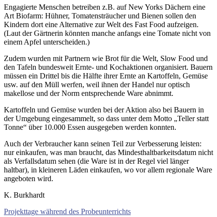
Engagierte Menschen betreiben z.B. auf New Yorks Dächern eine
Art Biofarm: Hühner, Tomatensträucher und Bienen sollen den
Kindern dort eine Alternative zur Welt des Fast Food aufzeigen.
(Laut der Gärtnerin könnten manche anfangs eine Tomate nicht von
einem Apfel unterscheiden.)
Zudem wurden mit Partnern wie Brot für die Welt, Slow Food und
den Tafeln bundesweit Ernte- und Kochaktionen organisiert. Bauern
müssen ein Drittel bis die Hälfte ihrer Ernte an Kartoffeln, Gemüse
usw. auf den Müll werfen, weil ihnen der Handel nur optisch
makellose und der Norm entsprechende Ware abnimmt.
Kartoffeln und Gemüse wurden bei der Aktion also bei Bauern in
der Umgebung eingesammelt, so dass unter dem Motto „Teller statt
Tonne“ über 10.000 Essen ausgegeben werden konnten.
Auch der Verbraucher kann seinen Teil zur Verbesserung leisten:
nur einkaufen, was man braucht, das Mindesthaltbarkeitsdatum nicht
als Verfallsdatum sehen (die Ware ist in der Regel viel länger
haltbar), in kleineren Läden einkaufen, wo vor allem regionale Ware
angeboten wird.
K. Burkhardt
Beitragsnavigation
Vorheriger
Projekttage während des Probeunterrichts