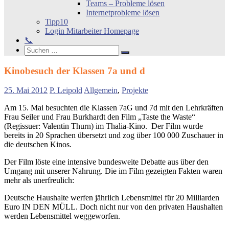
Teams – Probleme lösen
Internetprobleme lösen
Tipp10
Login Mitarbeiter Homepage
📞
Search
Suchen
Suchen
nach:
Kinobesuch der Klassen 7a und d
25. Mai 2012
P. Leipold
Allgemein
,
Projekte
Am 15. Mai besuchten die Klassen 7aG und 7d mit den Lehrkräften
Frau Seiler und Frau Burkhardt den Film „Taste the Waste“
(Regissuer: Valentin Thurn) im Thalia-Kino. Der Film wurde
bereits in 20 Sprachen übersetzt und zog über 100 000 Zuschauer in
die deutschen Kinos.
Der Film löste eine intensive bundesweite Debatte aus über den
Umgang mit unserer Nahrung. Die im Film gezeigten Fakten waren
mehr als unerfreulich:
Deutsche Haushalte werfen jährlich Lebensmittel für 20 Milliarden
Euro IN DEN MÜLL. Doch nicht nur von den privaten Haushalten
werden Lebensmittel weggeworfen.