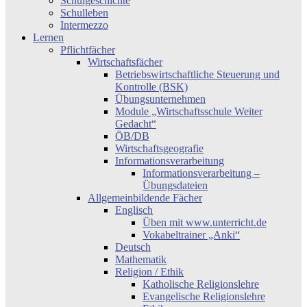
Schulgeschichte
Schulleben
Intermezzo
Lernen
Pflichtfächer
Wirtschaftsfächer
Betriebswirtschaftliche Steuerung und
Kontrolle (BSK)
Übungsunternehmen
Module „Wirtschaftsschule Weiter
Gedacht“
ÖB/DB
Wirtschaftsgeografie
Informationsverarbeitung
Informationsverarbeitung –
Übungsdateien
Allgemeinbildende Fächer
Englisch
Üben mit www.unterricht.de
Vokabeltrainer „Anki“
Deutsch
Mathematik
Religion / Ethik
Katholische Religionslehre
Evangelische Religionslehre