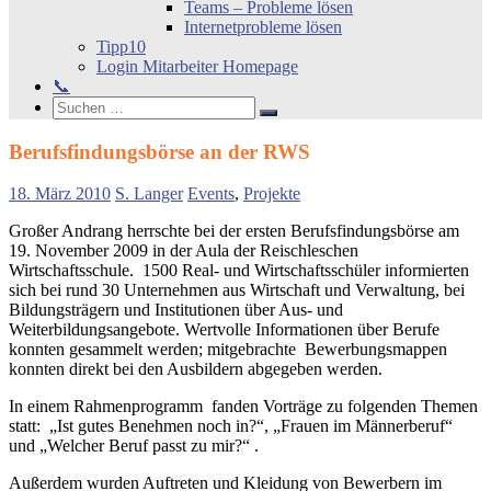
Teams – Probleme lösen
Internetprobleme lösen
Tipp10
Login Mitarbeiter Homepage
📞
Search
Suchen
Suchen
nach:
Berufsfindungsbörse an der RWS
18. März 2010
S. Langer
Events
,
Projekte
Großer Andrang herrschte bei der ersten Berufsfindungsbörse am
19. November 2009 in der Aula der Reischleschen
Wirtschaftsschule. 1500 Real- und Wirtschaftsschüler informierten
sich bei rund 30 Unternehmen aus Wirtschaft und Verwaltung, bei
Bildungsträgern und Institutionen über Aus- und
Weiterbildungsangebote. Wertvolle Informationen über Berufe
konnten gesammelt werden; mitgebrachte Bewerbungsmappen
konnten direkt bei den Ausbildern abgegeben werden.
In einem Rahmenprogramm fanden Vorträge zu folgenden Themen
statt: „Ist gutes Benehmen noch in?“, „Frauen im Männerberuf“
und „Welcher Beruf passt zu mir?“ .
Außerdem wurden Auftreten und Kleidung von Bewerbern im