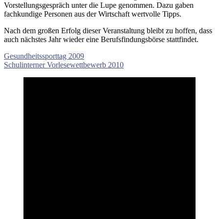
Vorstellungsgespräch unter die Lupe genommen. Dazu gaben
fachkundige Personen aus der Wirtschaft wertvolle Tipps.
Nach dem großen Erfolg dieser Veranstaltung bleibt zu hoffen, dass
auch nächstes Jahr wieder eine Berufsfindungsbörse stattfindet.
Beitragsnavigation
Vorheriger
Gesundheitssporttag 2009
Beitrag:
Nächster
Schulinterner Vorlesewettbewerb 2010
Beitrag: