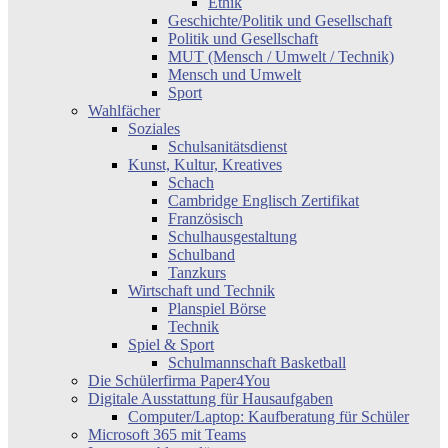
Ethik
Geschichte/Politik und Gesellschaft
Politik und Gesellschaft
MUT (Mensch / Umwelt / Technik)
Mensch und Umwelt
Sport
Wahlfächer
Soziales
Schulsanitätsdienst
Kunst, Kultur, Kreatives
Schach
Cambridge Englisch Zertifikat
Französisch
Schulhausgestaltung
Schulband
Tanzkurs
Wirtschaft und Technik
Planspiel Börse
Technik
Spiel & Sport
Schulmannschaft Basketball
Die Schülerfirma Paper4You
Digitale Ausstattung für Hausaufgaben
Computer/Laptop: Kaufberatung für Schüler
Microsoft 365 mit Teams