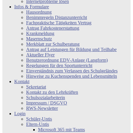
Internetprobleme lösen
Infos & Formulare
Hausordnung
Benimmregeln Distanzunterricht
Fachpraktische Tätigkeiten Vertrag
Antrag Fahrkostenerstattung
Krankmeldung
Masernschutz
Merkblatt zur Schulberatung
Antrag auf Leistungen für Bildung und Teilhabe
Aktueller Flyer
Benutzerordnung EDV-Anlage (Langform)
Regelungen für den Sportunterricht
Einverständnis zum Verlassen des Schulgeländes
Hinweise zu Kuchenspenden und Lebensmitteln
Kontakt
Sekretariat
Kontakt zu den Lehrkräften
Schulsozialarbeiterin
Impressum / DSGVO
RWS-Newsletter
Login
Schüler-Untis
Eltern-Untis
Microsoft 365 mit Teams