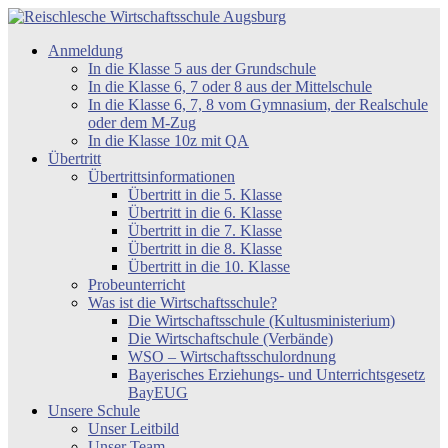
Zum
Inhalt
Reischlesche
Anmeldung
springen
Wirtschaftsschule
In die Klasse 5 aus der Grundschule
Augsburg
In die Klasse 6, 7 oder 8 aus der Mittelschule
In die Klasse 6, 7, 8 vom Gymnasium, der Realschule
oder dem M-Zug
In die Klasse 10z mit QA
Übertritt
Übertrittsinformationen
Übertritt in die 5. Klasse
Übertritt in die 6. Klasse
Übertritt in die 7. Klasse
Übertritt in die 8. Klasse
Übertritt in die 10. Klasse
Probeunterricht
Was ist die Wirtschaftsschule?
Die Wirtschaftsschule (Kultusministerium)
Die Wirtschaftschule (Verbände)
WSO – Wirtschaftsschulordnung
Bayerisches Erziehungs- und Unterrichtsgesetz
BayEUG
Unsere Schule
Unser Leitbild
Unser Team