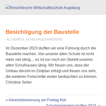
Zum
Reisc
Inhalt
springen
Wirts
Augs
Besichtigung der Baustelle
7. JANUAR 2024
F. SCHNEIDER
ALLGEMEIN
,
SCHULHAUSSANIERUNG
Im Dezember 2023 durften wir eine Führung durch die
Baustelle machen. Von unserer alten Schule ist nicht
mehr viel übrig… es ist nur noch ein Skelett unseres
alten Schulhauses übrig. Wir freuen uns, dass der
Umbau derzeit im Zeitplan erfolgt und freuen uns sehr,
die weiteren Fortschritte weiter beobachten zu können.
Christine Seiler
Vorheriger
Beitragsnavigation
Adventsbesinnung am Freitag früh
Beitrag:
Nächster
Schulskimeisterschaften 2024