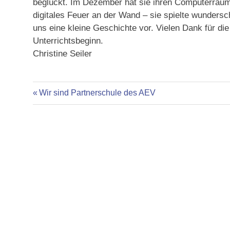
beglückt. Im Dezember hat sie ihren Computerraum 
digitales Feuer an der Wand – sie spielte wundersc
uns eine kleine Geschichte vor. Vielen Dank für di
Unterrichtsbeginn.
Christine Seiler
Vorheriger
Beitragsnavigation
Wir sind Partnerschule des AEV
Beitrag: