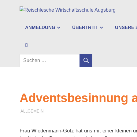
Zum
Re
Inhalt
springen
Wi
ANMELDUNG
ÜBERTRITT
UNSERE 
Au
SEARCH
Adventsbesinnung a
7. JANUAR 2024
F. SCHNEIDER
ALLGEMEIN
Frau Wiedenmann-Götz hat uns mit einer kleinen u