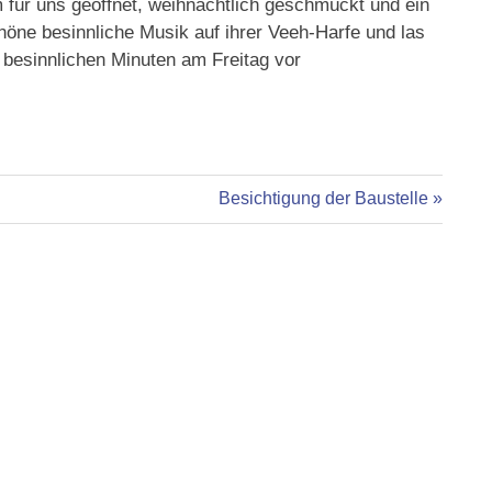
für uns geöffnet, weihnachtlich geschmückt und ein
höne besinnliche Musik auf ihrer Veeh-Harfe und las
e besinnlichen Minuten am Freitag vor
Nächster
Besichtigung der Baustelle
Beitrag: