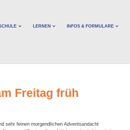
ischlesche
rtschaftsschule
SCHULE
LERNEN
INFOS & FORMULARE
gsburg
m Freitag früh
nd sehr feinen morgendlichen Adventsandacht