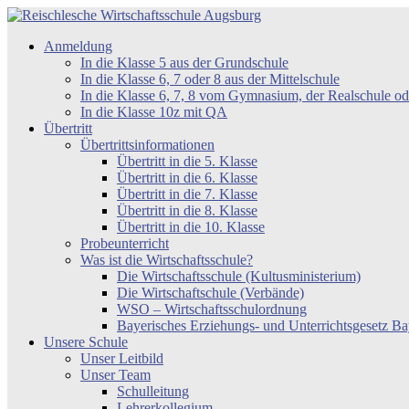
Zum
Inhalt
Reischlesche
Anmeldung
springen
Wirtschaftsschule
In die Klasse 5 aus der Grundschule
Augsburg
In die Klasse 6, 7 oder 8 aus der Mittelschule
In die Klasse 6, 7, 8 vom Gymnasium, der Realschule 
In die Klasse 10z mit QA
Übertritt
Übertrittsinformationen
Übertritt in die 5. Klasse
Übertritt in die 6. Klasse
Übertritt in die 7. Klasse
Übertritt in die 8. Klasse
Übertritt in die 10. Klasse
Probeunterricht
Was ist die Wirtschaftsschule?
Die Wirtschaftsschule (Kultusministerium)
Die Wirtschaftschule (Verbände)
WSO – Wirtschaftsschulordnung
Bayerisches Erziehungs- und Unterrichtsgesetz 
Unsere Schule
Unser Leitbild
Unser Team
Schulleitung
Lehrerkollegium