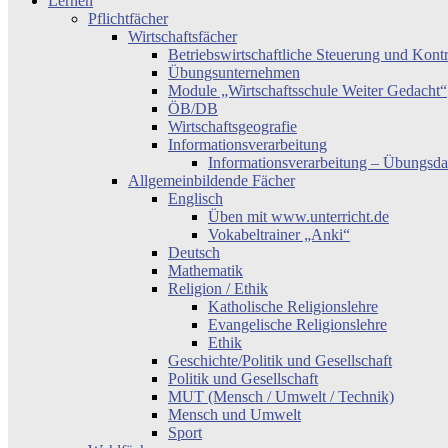
Lernen
Pflichtfächer
Wirtschaftsfächer
Betriebswirtschaftliche Steuerung und Kont
Übungsunternehmen
Module „Wirtschaftsschule Weiter Gedacht“
ÖB/DB
Wirtschaftsgeografie
Informationsverarbeitung
Informationsverarbeitung – Übungsda
Allgemeinbildende Fächer
Englisch
Üben mit www.unterricht.de
Vokabeltrainer „Anki“
Deutsch
Mathematik
Religion / Ethik
Katholische Religionslehre
Evangelische Religionslehre
Ethik
Geschichte/Politik und Gesellschaft
Politik und Gesellschaft
MUT (Mensch / Umwelt / Technik)
Mensch und Umwelt
Sport