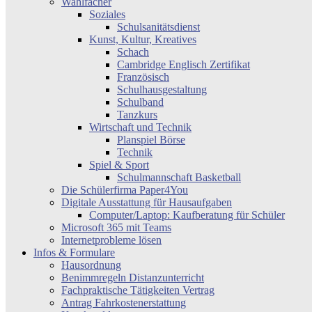
Wahlfächer
Soziales
Schulsanitätsdienst
Kunst, Kultur, Kreatives
Schach
Cambridge Englisch Zertifikat
Französisch
Schulhausgestaltung
Schulband
Tanzkurs
Wirtschaft und Technik
Planspiel Börse
Technik
Spiel & Sport
Schulmannschaft Basketball
Die Schülerfirma Paper4You
Digitale Ausstattung für Hausaufgaben
Computer/Laptop: Kaufberatung für Schüler
Microsoft 365 mit Teams
Internetprobleme lösen
Infos & Formulare
Hausordnung
Benimmregeln Distanzunterricht
Fachpraktische Tätigkeiten Vertrag
Antrag Fahrkostenerstattung