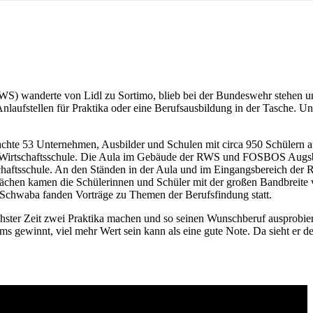
RWS) wanderte von Lidl zu Sortimo, blieb bei der Bundeswehr stehen 
Anlaufstellen für Praktika oder eine Berufsausbildung in der Tasche. U
rachte 53 Unternehmen, Ausbilder und Schulen mit circa 950 Schüler
n Wirtschaftsschule. Die Aula im Gebäude der RWS und FOSBOS Augsbu
chaftsschule. An den Ständen in der Aula und im Eingangsbereich der
ächen kamen die Schülerinnen und Schüler mit der großen Bandbreite v
Schwaba fanden Vorträge zu Themen der Berufsfindung statt.
chster Zeit zwei Praktika machen und so seinen Wunschberuf ausprobie
ms gewinnt, viel mehr Wert sein kann als eine gute Note. Da sieht er 