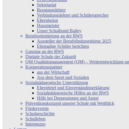
Sekretariat
Beratungslehrer
Verbindungslehrer und Schülersprecher
Elternbeirat
Hausmeister
Unser Schulhund Bailey
Berufsorientierung an der RWS
Aussteller der Berufsfindungsbörse 2025
Ehemalige Schüler berichten
Ganztag an der RWS
Digitale Schule der Zukunft
QM Qualitätsmanagement (QM) – Weiterentwicklung un
Kooperationspartner
aus der Wirtschaft
Aus dem Sport und Sozialen
Sozialpädagogische Unterstützung
Elternbrief und Einverständniserklärung
Sozialpädagogische Hilfen an der RWS
Hilfe bei Depressionen und Angst
Präventionskonzept unserer Schule mit Weitblick
Förderverein
Schulgeschichte
Schulleben
Intermezzo