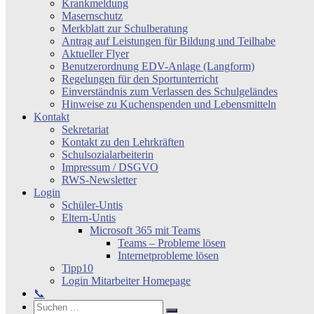
Krankmeldung
Masernschutz
Merkblatt zur Schulberatung
Antrag auf Leistungen für Bildung und Teilhabe
Aktueller Flyer
Benutzerordnung EDV-Anlage (Langform)
Regelungen für den Sportunterricht
Einverständnis zum Verlassen des Schulgeländes
Hinweise zu Kuchenspenden und Lebensmitteln
Kontakt
Sekretariat
Kontakt zu den Lehrkräften
Schulsozialarbeiterin
Impressum / DSGVO
RWS-Newsletter
Login
Schüler-Untis
Eltern-Untis
Microsoft 365 mit Teams
Teams – Probleme lösen
Internetprobleme lösen
Tipp10
Login Mitarbeiter Homepage
📞
Search
Suchen