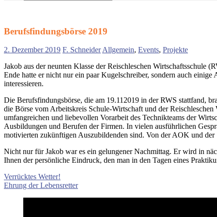
Suchen
nach:
Berufsfindungsbörse 2019
2. Dezember 2019
F. Schneider
Allgemein
,
Events
,
Projekte
Jakob aus der neunten Klasse der Reischleschen Wirtschaftsschule (
Ende hatte er nicht nur ein paar Kugelschreiber, sondern auch einige 
interessieren.
Die Berufsfindungsbörse, die am 19.112019 in der RWS stattfand, b
die Börse vom Arbeitskreis Schule-Wirtschaft und der Reischlesche
umfangreichen und liebevollen Vorarbeit des Technikteams der Wirts
Ausbildungen und Berufen der Firmen. In vielen ausführlichen Gespr
motivierten zukünftigen Auszubildenden sind. Von der AOK und der 
Nicht nur für Jakob war es ein gelungener Nachmittag. Er wird in nä
Ihnen der persönliche Eindruck, den man in den Tagen eines Praktiku
Beitragsnavigation
Vorheriger
Verrücktes Wetter!
Beitrag:
Nächster
Ehrung der Lebensretter
Beitrag: