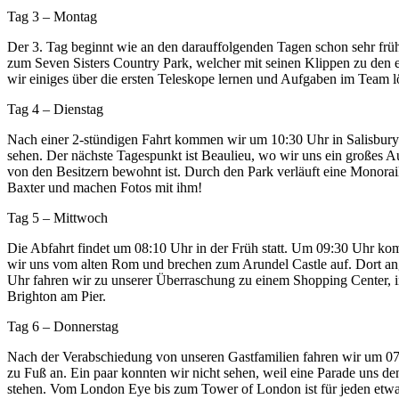
Tag 3 – Montag
Der 3. Tag beginnt wie an den darauffolgenden Tagen schon sehr früh,
zum Seven Sisters Country Park, welcher mit seinen Klippen zu den
wir einiges über die ersten Teleskope lernen und Aufgaben im Team l
Tag 4 – Dienstag
Nach einer 2-stündigen Fahrt kommen wir um 10:30 Uhr in Salisbury
sehen. Der nächste Tagespunkt ist Beaulieu, wo wir uns ein großes A
von den Besitzern bewohnt ist. Durch den Park verläuft eine Monorail
Baxter und machen Fotos mit ihm!
Tag 5 – Mittwoch
Die Abfahrt findet um 08:10 Uhr in der Früh statt. Um 09:30 Uhr 
wir uns vom alten Rom und brechen zum Arundel Castle auf. Dort an
Uhr fahren wir zu unserer Überraschung zu einem Shopping Center, i
Brighton am Pier.
Tag 6 – Donnerstag
Nach der Verabschiedung von unseren Gastfamilien fahren wir um 07:5
zu Fuß an. Ein paar konnten wir nicht sehen, weil eine Parade uns d
stehen. Vom London Eye bis zum Tower of London ist für jeden etwa