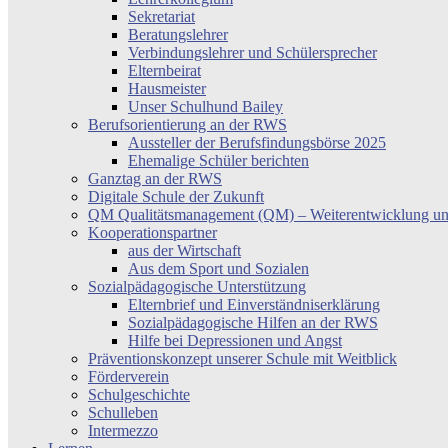
Sekretariat
Beratungslehrer
Verbindungslehrer und Schülersprecher
Elternbeirat
Hausmeister
Unser Schulhund Bailey
Berufsorientierung an der RWS
Aussteller der Berufsfindungsbörse 2025
Ehemalige Schüler berichten
Ganztag an der RWS
Digitale Schule der Zukunft
QM Qualitätsmanagement (QM) – Weiterentwicklung un
Kooperationspartner
aus der Wirtschaft
Aus dem Sport und Sozialen
Sozialpädagogische Unterstützung
Elternbrief und Einverständniserklärung
Sozialpädagogische Hilfen an der RWS
Hilfe bei Depressionen und Angst
Präventionskonzept unserer Schule mit Weitblick
Förderverein
Schulgeschichte
Schulleben
Intermezzo