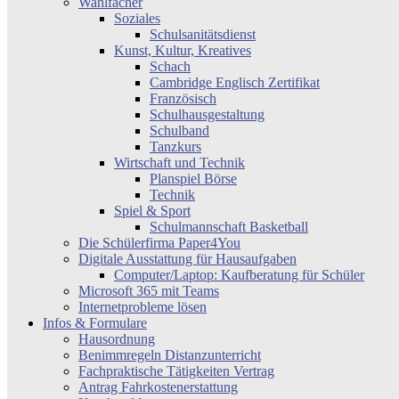
Wahlfächer
Soziales
Schulsanitätsdienst
Kunst, Kultur, Kreatives
Schach
Cambridge Englisch Zertifikat
Französisch
Schulhausgestaltung
Schulband
Tanzkurs
Wirtschaft und Technik
Planspiel Börse
Technik
Spiel & Sport
Schulmannschaft Basketball
Die Schülerfirma Paper4You
Digitale Ausstattung für Hausaufgaben
Computer/Laptop: Kaufberatung für Schüler
Microsoft 365 mit Teams
Internetprobleme lösen
Infos & Formulare
Hausordnung
Benimmregeln Distanzunterricht
Fachpraktische Tätigkeiten Vertrag
Antrag Fahrkostenerstattung