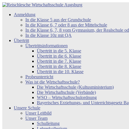
Zum
Inhalt
Reischlesche
Anmeldung
springen
Wirtschaftsschule
In die Klasse 5 aus der Grundschule
Augsburg
In die Klasse 6, 7 oder 8 aus der Mittelschule
In die Klasse 6, 7, 8 vom Gymnasium, der Realschule 
In die Klasse 10z mit QA
Übertritt
Übertrittsinformationen
Übertritt in die 5. Klasse
Übertritt in die 6. Klasse
Übertritt in die 7. Klasse
Übertritt in die 8. Klasse
Übertritt in die 10. Klasse
Probeunterricht
Was ist die Wirtschaftsschule?
Die Wirtschaftsschule (Kultusministerium)
Die Wirtschaftschule (Verbände)
WSO – Wirtschaftsschulordnung
Bayerisches Erziehungs- und Unterrichtsgesetz 
Unsere Schule
Unser Leitbild
Unser Team
Schulleitung
Lehrerkollegium