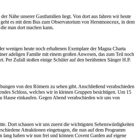
der Nähe unserer Gastfamilien liegt. Von dort aus fahren wir heute
nd geht es mit dem Bus zum Observatorium von Herstmonceux, in dem
, die man dort machen kann.
 der wenigen heute noch erhaltenen Exemplare der Magna Charta
einer adeligen Familie mit einem großen Anwesen, das zum Teil noch
rt. Per Zufall stoßen einige Schüler auf den berühmten Sänger H.P.
abungen von den Römern zu sehen gibt. Anschließend verabschieden
ndes Schloss, welches wir in kleinen Gruppen besichtigen. Um 15
r zu Hause einkaufen. Gegen Abend verabschieden wir uns von
te. Dort schauen wir uns zuerst die wichtigsten Sehenswürdigkeiten
erschiedene Attraktionen eingetragen, die nun auf dem Programm
n lang haben wir nun frei und können Covent Garden auf eigene