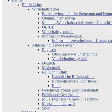
Lernen
Pflichtfächer
Wirtschaftsfächer
Betriebswirtschaftliche Steuerung und Kont
Übungsunternehmen
Module „Wirtschaftsschule Weiter Gedacht“
ÖB/DB
Wirtschaftsgeografie
Informationsverarbeitung
Informationsverarbeitung – Übungsda
Allgemeinbildende Fächer
Englisch
Üben mit www.unterricht.de
Vokabeltrainer „Anki“
Deutsch
Mathematik
Religion / Ethik
Katholische Religionslehre
Evangelische Religionslehre
Ethik
Geschichte/Politik und Gesellschaft
Politik und Gesellschaft
MUT (Mensch / Umwelt / Technik)
Mensch und Umwelt
Sport