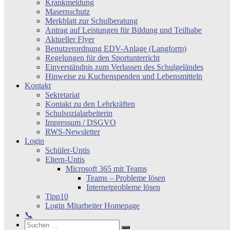
Krankmeldung
Masernschutz
Merkblatt zur Schulberatung
Antrag auf Leistungen für Bildung und Teilhabe
Aktueller Flyer
Benutzerordnung EDV-Anlage (Langform)
Regelungen für den Sportunterricht
Einverständnis zum Verlassen des Schulgeländes
Hinweise zu Kuchenspenden und Lebensmitteln
Kontakt
Sekretariat
Kontakt zu den Lehrkräften
Schulsozialarbeiterin
Impressum / DSGVO
RWS-Newsletter
Login
Schüler-Untis
Eltern-Untis
Microsoft 365 mit Teams
Teams – Probleme lösen
Internetprobleme lösen
Tipp10
Login Mitarbeiter Homepage
📞
Search
Suchen