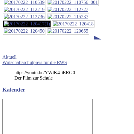
►
Beitragsnavigation
Vorheriger
Aktuell
Beitrag:
Nächster
Wirtschaftsschulpreis für die RWS
Beitrag:
https://youtu.be/YWtK4JiERG0
Der Film zur Schule
Kalender