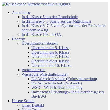
Zum
Inhalt
Reischlesche
Anmeldung
springen
Wirtschaftsschule
In die Klasse 5 aus der Grundschule
Augsburg
In die Klasse 6, 7 oder 8 aus der Mittelschule
In die Klasse 6, 7, 8 vom Gymnasium, der Realschule
oder dem M-Zug
In die Klasse 10z mit QA
Übertritt
Übertrittsinformationen
Übertritt in die 5. Klasse
Übertritt in die 6. Klasse
Übertritt in die 7. Klasse
Übertritt in die 8. Klasse
Übertritt in die 10. Klasse
Probeunterricht
Was ist die Wirtschaftsschule?
Die Wirtschaftsschule (Kultusministerium)
Die Wirtschaftschule (Verbände)
WSO – Wirtschaftsschulordnung
Bayerisches Erziehungs- und Unterrichtsgesetz
BayEUG
Unsere Schule
Unser Leitbild
Unser Team