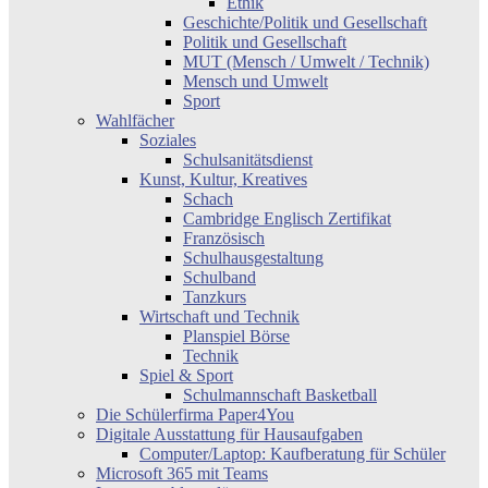
Ethik
Geschichte/Politik und Gesellschaft
Politik und Gesellschaft
MUT (Mensch / Umwelt / Technik)
Mensch und Umwelt
Sport
Wahlfächer
Soziales
Schulsanitätsdienst
Kunst, Kultur, Kreatives
Schach
Cambridge Englisch Zertifikat
Französisch
Schulhausgestaltung
Schulband
Tanzkurs
Wirtschaft und Technik
Planspiel Börse
Technik
Spiel & Sport
Schulmannschaft Basketball
Die Schülerfirma Paper4You
Digitale Ausstattung für Hausaufgaben
Computer/Laptop: Kaufberatung für Schüler
Microsoft 365 mit Teams