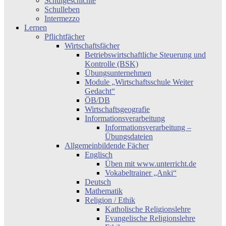
Schulgeschichte
Schulleben
Intermezzo
Lernen
Pflichtfächer
Wirtschaftsfächer
Betriebswirtschaftliche Steuerung und
Kontrolle (BSK)
Übungsunternehmen
Module „Wirtschaftsschule Weiter
Gedacht“
ÖB/DB
Wirtschaftsgeografie
Informationsverarbeitung
Informationsverarbeitung –
Übungsdateien
Allgemeinbildende Fächer
Englisch
Üben mit www.unterricht.de
Vokabeltrainer „Anki“
Deutsch
Mathematik
Religion / Ethik
Katholische Religionslehre
Evangelische Religionslehre