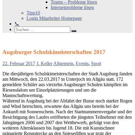
Teams – Probleme lösen
Internetprobleme lösen
Tipp10
Login Mitarbeiter Homepage
📞
Search
Suchen
Suchen
nach:
Augsburger Schulskimeisterschaften 2017
22. Februar 2017
J. Keller
Allgemein
,
Events
,
Sport
Die diesjährigen Schulskimeisterschaften der Stadt Augsburg fanden
am Mittwoch, den 22.03.2017 in Unterjoch im Allgäu statt. 172
gemeldete Schüler aus vierzehn Augsburger Schulen kämpften im
Riesenslalom um Einzelplatzierungen und um die
Mannschaftswertung.
Während in Augsburg bei der Abfahrt der Busse noch starker Regen
und Wind herrschten, erwartete das Allgäu uns bereits bei der
Ankunft mit Sonnenschein. Nach der Startnummernvergabe und der
Besichtigung des Laufes eröffneten die jüngsten Teilnehmer mit den
Jahrgängen 2006 und 2007 den Wettbewerb, gefolgt von den
weiteren Altersklassen bis Jugend 18. Die mit Kunstschnee
präparierte Rennstrecke an den Spieserliften war trotz der