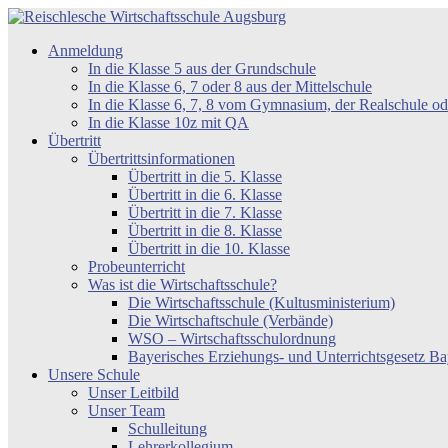
Zum
Inhalt
Reischlesche
Anmeldung
springen
Wirtschaftsschule
In die Klasse 5 aus der Grundschule
Augsburg
In die Klasse 6, 7 oder 8 aus der Mittelschule
In die Klasse 6, 7, 8 vom Gymnasium, der Realschule 
In die Klasse 10z mit QA
Übertritt
Übertrittsinformationen
Übertritt in die 5. Klasse
Übertritt in die 6. Klasse
Übertritt in die 7. Klasse
Übertritt in die 8. Klasse
Übertritt in die 10. Klasse
Probeunterricht
Was ist die Wirtschaftsschule?
Die Wirtschaftsschule (Kultusministerium)
Die Wirtschaftschule (Verbände)
WSO – Wirtschaftsschulordnung
Bayerisches Erziehungs- und Unterrichtsgesetz 
Unsere Schule
Unser Leitbild
Unser Team
Schulleitung
Lehrerkollegium