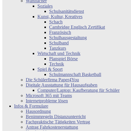
Wahlfächer
Soziales
Schulsanitätsdienst
Kunst, Kultur, Kreatives
Schach
Cambridge Englisch Zertifikat
Französisch
Schulhausgestaltung
Schulband
Tanzkurs
Wirtschaft und Technik
Planspiel Börse
Technik
Spiel & Sport
Schulmannschaft Basketball
Die Schülerfirma Paper4You
Digitale Ausstattung für Hausaufgaben
Computer/Laptop: Kaufberatung für Schüler
Microsoft 365 mit Teams
Internetprobleme lösen
Infos & Formulare
Hausordnung
Benimmregeln Distanzunterricht
Fachpraktische Tätigkeiten Vertrag
Antrag Fahrkostenerstattung