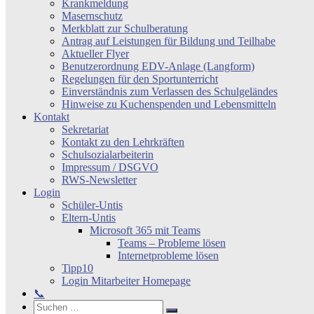
Krankmeldung
Masernschutz
Merkblatt zur Schulberatung
Antrag auf Leistungen für Bildung und Teilhabe
Aktueller Flyer
Benutzerordnung EDV-Anlage (Langform)
Regelungen für den Sportunterricht
Einverständnis zum Verlassen des Schulgeländes
Hinweise zu Kuchenspenden und Lebensmitteln
Kontakt
Sekretariat
Kontakt zu den Lehrkräften
Schulsozialarbeiterin
Impressum / DSGVO
RWS-Newsletter
Login
Schüler-Untis
Eltern-Untis
Microsoft 365 mit Teams
Teams – Probleme lösen
Internetprobleme lösen
Tipp10
Login Mitarbeiter Homepage
📞
Search
Suchen