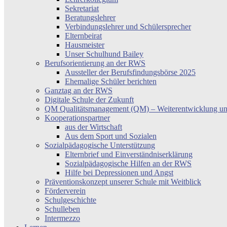
Sekretariat
Beratungslehrer
Verbindungslehrer und Schülersprecher
Elternbeirat
Hausmeister
Unser Schulhund Bailey
Berufsorientierung an der RWS
Aussteller der Berufsfindungsbörse 2025
Ehemalige Schüler berichten
Ganztag an der RWS
Digitale Schule der Zukunft
QM Qualitätsmanagement (QM) – Weiterentwicklung un
Kooperationspartner
aus der Wirtschaft
Aus dem Sport und Sozialen
Sozialpädagogische Unterstützung
Elternbrief und Einverständniserklärung
Sozialpädagogische Hilfen an der RWS
Hilfe bei Depressionen und Angst
Präventionskonzept unserer Schule mit Weitblick
Förderverein
Schulgeschichte
Schulleben
Intermezzo