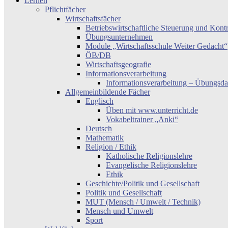
Lernen
Pflichtfächer
Wirtschaftsfächer
Betriebswirtschaftliche Steuerung und Kont
Übungsunternehmen
Module „Wirtschaftsschule Weiter Gedacht“
ÖB/DB
Wirtschaftsgeografie
Informationsverarbeitung
Informationsverarbeitung – Übungsda
Allgemeinbildende Fächer
Englisch
Üben mit www.unterricht.de
Vokabeltrainer „Anki“
Deutsch
Mathematik
Religion / Ethik
Katholische Religionslehre
Evangelische Religionslehre
Ethik
Geschichte/Politik und Gesellschaft
Politik und Gesellschaft
MUT (Mensch / Umwelt / Technik)
Mensch und Umwelt
Sport