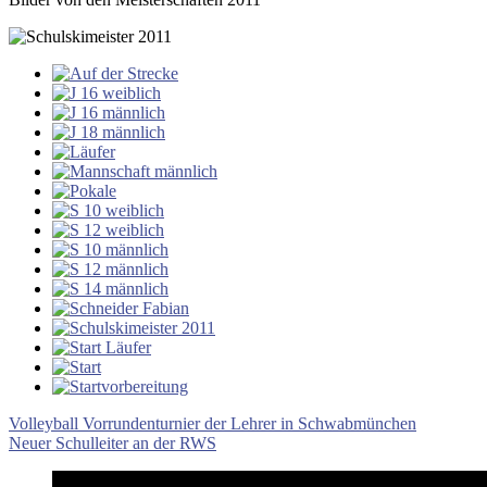
Beitragsnavigation
Vorheriger
Volleyball Vorrundenturnier der Lehrer in Schwabmünchen
Beitrag:
Nächster
Neuer Schulleiter an der RWS
Beitrag: