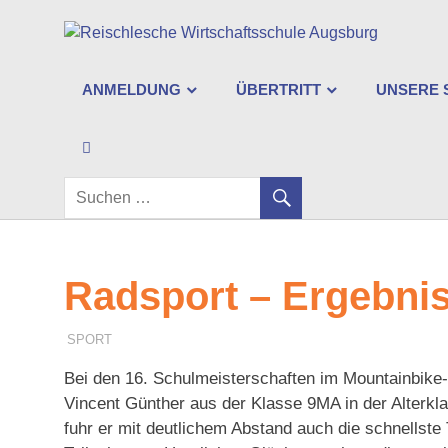
Zum
Re
Inhalt
springen
Wi
ANMELDUNG
ÜBERTRITT
UNSERE 
Au
SEARCH
Radsport – Ergebni
29. JULI 2010
J. KELLER
SPORT
Bei den 16. Schulmeisterschaften im Mountainbike
Vincent Günther aus der Klasse 9MA in der Alterkla
fuhr er mit deutlichem Abstand auch die schnellst