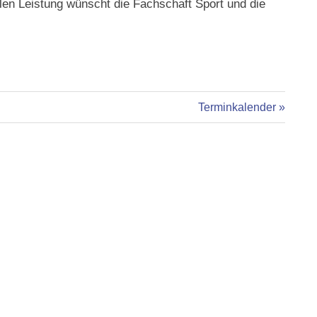
len Leistung wünscht die Fachschaft Sport und die
Nächster
Terminkalender
Beitrag: