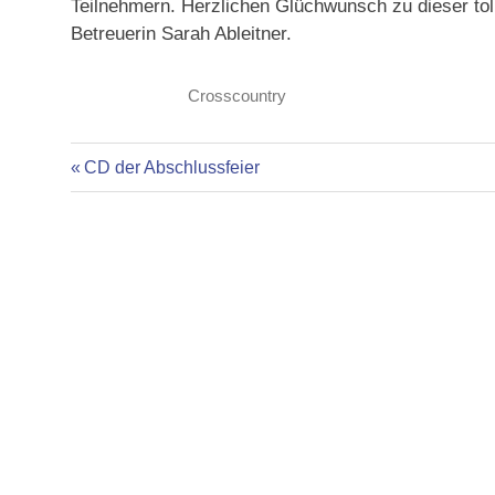
Teilnehmern. Herzlichen Glüchwunsch zu dieser tol
Betreuerin Sarah Ableitner.
Crosscountry
Vorheriger
Beitragsnavigation
CD der Abschlussfeier
Beitrag: