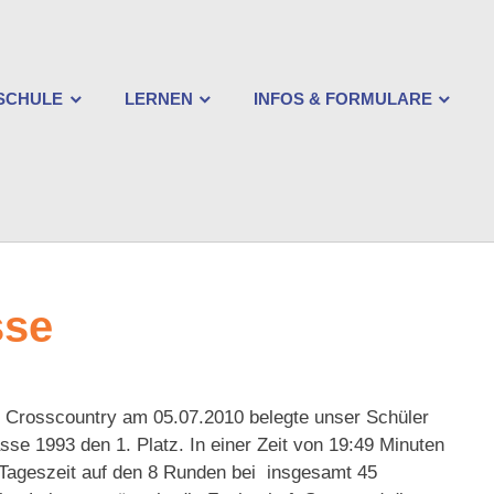
ischlesche
rtschaftsschule
SCHULE
LERNEN
INFOS & FORMULARE
gsburg
sse
- Crosscountry am 05.07.2010 belegte unser Schüler
sse 1993 den 1. Platz. In einer Zeit von 19:49 Minuten
e Tageszeit auf den 8 Runden bei insgesamt 45