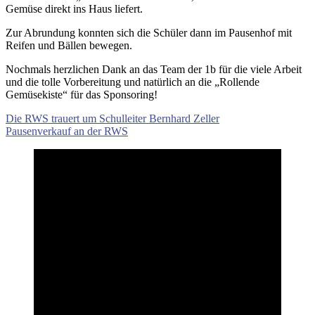
Gemüse direkt ins Haus liefert.
Zur Abrundung konnten sich die Schüler dann im Pausenhof mit
Reifen und Bällen bewegen.
Nochmals herzlichen Dank an das Team der 1b für die viele Arbeit
und die tolle Vorbereitung und natürlich an die „Rollende
Gemüsekiste“ für das Sponsoring!
Beitragsnavigation
Vorheriger
Die RWS trauert um Schulleiter Bernhard Zeller
Beitrag:
Nächster
Pausenverkauf an der RWS
Beitrag: