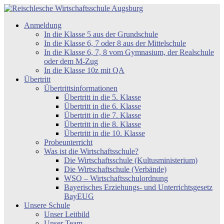
Zum
Inhalt
Reischlesche
Anmeldung
springen
Wirtschaftsschule
In die Klasse 5 aus der Grundschule
Augsburg
In die Klasse 6, 7 oder 8 aus der Mittelschule
In die Klasse 6, 7, 8 vom Gymnasium, der Realschule
oder dem M-Zug
In die Klasse 10z mit QA
Übertritt
Übertrittsinformationen
Übertritt in die 5. Klasse
Übertritt in die 6. Klasse
Übertritt in die 7. Klasse
Übertritt in die 8. Klasse
Übertritt in die 10. Klasse
Probeunterricht
Was ist die Wirtschaftsschule?
Die Wirtschaftsschule (Kultusministerium)
Die Wirtschaftschule (Verbände)
WSO – Wirtschaftsschulordnung
Bayerisches Erziehungs- und Unterrichtsgesetz
BayEUG
Unsere Schule
Unser Leitbild
Unser Team