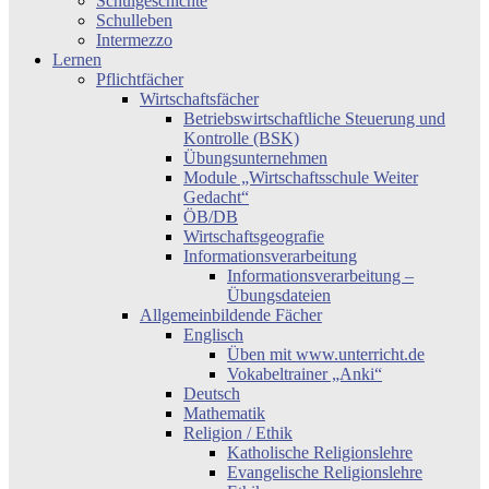
Schulgeschichte
Schulleben
Intermezzo
Lernen
Pflichtfächer
Wirtschaftsfächer
Betriebswirtschaftliche Steuerung und
Kontrolle (BSK)
Übungsunternehmen
Module „Wirtschaftsschule Weiter
Gedacht“
ÖB/DB
Wirtschaftsgeografie
Informationsverarbeitung
Informationsverarbeitung –
Übungsdateien
Allgemeinbildende Fächer
Englisch
Üben mit www.unterricht.de
Vokabeltrainer „Anki“
Deutsch
Mathematik
Religion / Ethik
Katholische Religionslehre
Evangelische Religionslehre