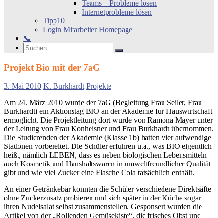
Teams – Probleme lösen
Internetprobleme lösen
Tipp10
Login Mitarbeiter Homepage
📞
Search
Suchen
Suchen
nach:
Projekt Bio mit der 7aG
3. Mai 2010
K. Burkhardt
Projekte
Am 24. März 2010 wurde der 7aG (Begleitung Frau Seiler, Frau
Burkhardt) ein Aktionstag BIO an der Akademie für Hauswirtschaft
ermöglicht. Die Projektleitung dort wurde von Ramona Mayer unter
der Leitung von Frau Konheisner und Frau Burkhardt übernommen.
Die Studierenden der Akademie (Klasse 1b) hatten vier aufwendige
Stationen vorbereitet. Die Schüler erfuhren u.a., was BIO eigentlich
heißt, nämlich LEBEN, dass es neben biologischen Lebensmitteln
auch Kosmetik und Haushaltswaren in umweltfreundlicher Qualität
gibt und wie viel Zucker eine Flasche Cola tatsächlich enthält.
An einer Getränkebar konnten die Schüler verschiedene Direktsäfte
ohne Zuckerzusatz probieren und sich später in der Küche sogar
ihren Nudelsalat selbst zusammenstellen. Gesponsert wurden die
Artikel von der „Rollenden Gemüsekiste“, die frisches Obst und