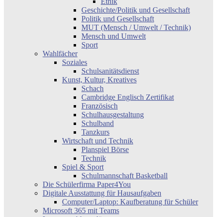
Ethik
Geschichte/Politik und Gesellschaft
Politik und Gesellschaft
MUT (Mensch / Umwelt / Technik)
Mensch und Umwelt
Sport
Wahlfächer
Soziales
Schulsanitätsdienst
Kunst, Kultur, Kreatives
Schach
Cambridge Englisch Zertifikat
Französisch
Schulhausgestaltung
Schulband
Tanzkurs
Wirtschaft und Technik
Planspiel Börse
Technik
Spiel & Sport
Schulmannschaft Basketball
Die Schülerfirma Paper4You
Digitale Ausstattung für Hausaufgaben
Computer/Laptop: Kaufberatung für Schüler
Microsoft 365 mit Teams