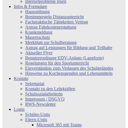
Internetprobleme lösen
Infos & Formulare
Hausordnung
Benimmregeln Distanzunterricht
Fachpraktische Tätigkeiten Vertrag
Antrag Fahrkostenerstattung
Krankmeldung
Masernschutz
Merkblatt zur Schulberatung
Antrag auf Leistungen für Bildung und Teilhabe
Aktueller Flyer
Benutzerordnung EDV-Anlage (Langform)
Regelungen für den Sportunterricht
Einverständnis zum Verlassen des Schulgeländes
Hinweise zu Kuchenspenden und Lebensmitteln
Kontakt
Sekretariat
Kontakt zu den Lehrkräften
Schulsozialarbeiterin
Impressum / DSGVO
RWS-Newsletter
Login
Schüler-Untis
Eltern-Untis
Microsoft 365 mit Teams