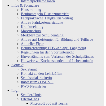
Internetprobleme lösen
Infos & Formulare
Hausordnung
Benimmregeln Distanzunterricht
Fachpraktische Tätigkeiten Vertrag
Antrag Fahrkostenerstattung
Krankmeldung
Masernschutz
Merkblatt zur Schulberatung
Antrag auf Leistungen für Bildung und Teilhabe
Aktueller Flyer
Benutzerordnung EDV-Anlage (Langform)
Regelungen für den Sportunterricht
Einverständnis zum Verlassen des Schulgeländes
Hinweise zu Kuchenspenden und Lebensmitteln
Kontakt
Sekretariat
Kontakt zu den Lehrkräften
Schulsozialarbeiterin
Impressum / DSGVO
RWS-Newsletter
Login
Schüler-Untis
Eltern-Untis
Microsoft 365 mit Teams