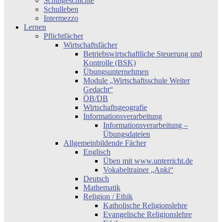
Schulgeschichte
Schulleben
Intermezzo
Lernen
Pflichtfächer
Wirtschaftsfächer
Betriebswirtschaftliche Steuerung und
Kontrolle (BSK)
Übungsunternehmen
Module „Wirtschaftsschule Weiter
Gedacht“
ÖB/DB
Wirtschaftsgeografie
Informationsverarbeitung
Informationsverarbeitung –
Übungsdateien
Allgemeinbildende Fächer
Englisch
Üben mit www.unterricht.de
Vokabeltrainer „Anki“
Deutsch
Mathematik
Religion / Ethik
Katholische Religionslehre
Evangelische Religionslehre