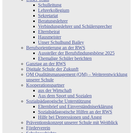
Schulleitung
Lehrerkollegium
Sekretariat
Beratungslehrer
Verbindungslehrer und Schülersprecher
Elternbeirat
Hausmeister
Unser Schulhund Bailey
Berufsorientierung an der RWS
Aussteller der Berufsfindungsbörse 2025
Ehemalige Schüler berichten
Ganztag an der RWS
Digitale Schule der Zukunft
QM Qualitätsmanagement (QM) – Weiterentwicklung
unserer Schule
Kooperationspartner
aus der Wirtschaft
Aus dem Sport und Sozialen
Sozialpädagogische Unterstützung
Elternbrief und Einverständniserklärung
Sozialpädagogische Hilfen an der RWS
Hilfe bei Depressionen und Angst
Präventionskonzept unserer Schule mit Weitblick
Förderverein