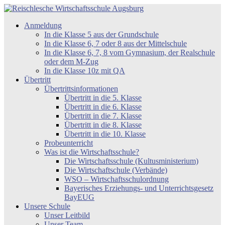
Zum
Inhalt
Reischlesche
Anmeldung
springen
Wirtschaftsschule
In die Klasse 5 aus der Grundschule
Augsburg
In die Klasse 6, 7 oder 8 aus der Mittelschule
In die Klasse 6, 7, 8 vom Gymnasium, der Realschule
oder dem M-Zug
In die Klasse 10z mit QA
Übertritt
Übertrittsinformationen
Übertritt in die 5. Klasse
Übertritt in die 6. Klasse
Übertritt in die 7. Klasse
Übertritt in die 8. Klasse
Übertritt in die 10. Klasse
Probeunterricht
Was ist die Wirtschaftsschule?
Die Wirtschaftsschule (Kultusministerium)
Die Wirtschaftschule (Verbände)
WSO – Wirtschaftsschulordnung
Bayerisches Erziehungs- und Unterrichtsgesetz
BayEUG
Unsere Schule
Unser Leitbild
Unser Team