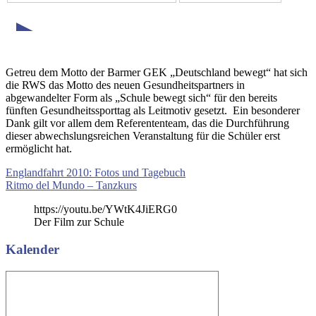
►
Getreu dem Motto der Barmer GEK „Deutschland bewegt“ hat sich
die RWS das Motto des neuen Gesundheitspartners in
abgewandelter Form als „Schule bewegt sich“ für den bereits
fünften Gesundheitssporttag als Leitmotiv gesetzt. Ein besonderer
Dank gilt vor allem dem Referententeam, das die Durchführung
dieser abwechslungsreichen Veranstaltung für die Schüler erst
ermöglicht hat.
Beitragsnavigation
Vorheriger
Englandfahrt 2010: Fotos und Tagebuch
Beitrag:
Nächster
Ritmo del Mundo – Tanzkurs
Beitrag:
https://youtu.be/YWtK4JiERG0
Der Film zur Schule
Kalender