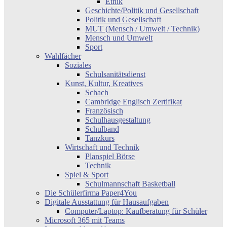
Ethik
Geschichte/Politik und Gesellschaft
Politik und Gesellschaft
MUT (Mensch / Umwelt / Technik)
Mensch und Umwelt
Sport
Wahlfächer
Soziales
Schulsanitätsdienst
Kunst, Kultur, Kreatives
Schach
Cambridge Englisch Zertifikat
Französisch
Schulhausgestaltung
Schulband
Tanzkurs
Wirtschaft und Technik
Planspiel Börse
Technik
Spiel & Sport
Schulmannschaft Basketball
Die Schülerfirma Paper4You
Digitale Ausstattung für Hausaufgaben
Computer/Laptop: Kaufberatung für Schüler
Microsoft 365 mit Teams