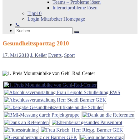
Teams – Probleme lösen
Internetprobleme lösen
Tipp10
Login Mitarbeiter Homepage
📞
Search
Suchen
Suchen
nach:
Gesundheitssporttag 2010
17. Mai 2010
J. Keller
Events
,
Sport