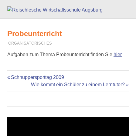
Zum
Reisc
Inhalt
springen
Wirts
Probeunterricht
Augs
6. MÄRZ 2010
P. LEIPOLD
ORGANISATORISCHES
Aufgaben zum Thema Probeunterricht finden Sie
hier
Vorheriger
Beitragsnavigation
Schnuppersporttag 2009
Beitrag:
Nächster
Wie kommt ein Schüler zu einem Lerntutor?
Beitrag: