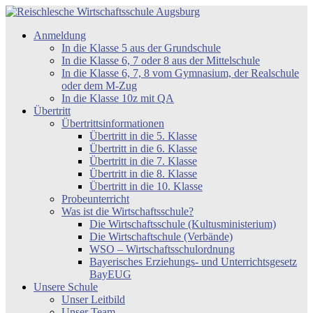
Zum
Inhalt
Reischlesche
Anmeldung
springen
Wirtschaftsschule
In die Klasse 5 aus der Grundschule
Augsburg
In die Klasse 6, 7 oder 8 aus der Mittelschule
In die Klasse 6, 7, 8 vom Gymnasium, der Realschule
oder dem M-Zug
In die Klasse 10z mit QA
Übertritt
Übertrittsinformationen
Übertritt in die 5. Klasse
Übertritt in die 6. Klasse
Übertritt in die 7. Klasse
Übertritt in die 8. Klasse
Übertritt in die 10. Klasse
Probeunterricht
Was ist die Wirtschaftsschule?
Die Wirtschaftsschule (Kultusministerium)
Die Wirtschaftschule (Verbände)
WSO – Wirtschaftsschulordnung
Bayerisches Erziehungs- und Unterrichtsgesetz
BayEUG
Unsere Schule
Unser Leitbild
Unser Team