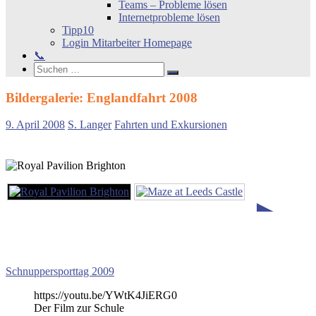
Teams – Probleme lösen
Internetprobleme lösen
Tipp10
Login Mitarbeiter Homepage
📞
Search
Suchen
Suchen
nach:
Bildergalerie: Englandfahrt 2008
9. April 2008
S. Langer
Fahrten und Exkursionen
►
Beitragsnavigation
Nächster
Englandfahrt
Schnuppersporttag 2009
Beitrag:
https://youtu.be/YWtK4JiERG0
Der Film zur Schule