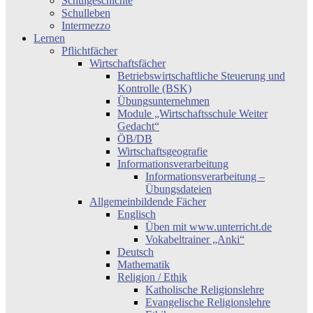
Schulgeschichte
Schulleben
Intermezzo
Lernen
Pflichtfächer
Wirtschaftsfächer
Betriebswirtschaftliche Steuerung und
Kontrolle (BSK)
Übungsunternehmen
Module „Wirtschaftsschule Weiter
Gedacht“
ÖB/DB
Wirtschaftsgeografie
Informationsverarbeitung
Informationsverarbeitung –
Übungsdateien
Allgemeinbildende Fächer
Englisch
Üben mit www.unterricht.de
Vokabeltrainer „Anki“
Deutsch
Mathematik
Religion / Ethik
Katholische Religionslehre
Evangelische Religionslehre