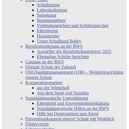
Schulleitung
Lehrerkollegium
Sekretariat
Beratungslehrer
Verbindungslehrer und Schülersprecher
Elternbeirat
Hausmeister
Unser Schulhund Bailey
Berufsorientierung an der RWS
Aussteller der Berufsfindungsbörse 2025
Ehemalige Schüler berichten
Ganztag an der RWS
Digitale Schule der Zukunft
QM Qualitätsmanagement (QM) – Weiterentwicklung
unserer Schule
Kooperationspartner
aus der Wirtschaft
Aus dem Sport und Sozialen
Sozialpädagogische Unterstützung
Elternbrief und Einverständniserklärung
Sozialpädagogische Hilfen an der RWS
Hilfe bei Depressionen und Angst
Präventionskonzept unserer Schule mit Weitblick
Förderverein