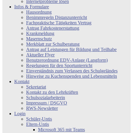
Internetprobleme lösen
Infos & Formulare
Hausordnung
Benimmregeln Distanzunterricht
Fachpraktische Tätigkeiten Vertrag
Antrag Fahrkostenerstattung
Krankmeldung
Masernschutz
Merkblatt zur Schulberatung
Antrag auf Leistungen für Bildung und Teilhabe
Aktueller Flyer
Benutzerordnung EDV-Anlage (Langform)
Regelungen für den Sportunterricht
Einverständnis zum Verlassen des Schulgeländes
Hinweise zu Kuchenspenden und Lebensmitteln
Kontakt
Sekretariat
Kontakt zu den Lehrkräften
Schulsozialarbeiterin
Impressum / DSGVO
RWS-Newsletter
Login
Schüler-Untis
Eltern-Untis
Microsoft 365 mit Teams