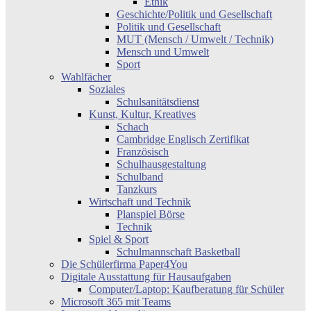
Ethik
Geschichte/Politik und Gesellschaft
Politik und Gesellschaft
MUT (Mensch / Umwelt / Technik)
Mensch und Umwelt
Sport
Wahlfächer
Soziales
Schulsanitätsdienst
Kunst, Kultur, Kreatives
Schach
Cambridge Englisch Zertifikat
Französisch
Schulhausgestaltung
Schulband
Tanzkurs
Wirtschaft und Technik
Planspiel Börse
Technik
Spiel & Sport
Schulmannschaft Basketball
Die Schülerfirma Paper4You
Digitale Ausstattung für Hausaufgaben
Computer/Laptop: Kaufberatung für Schüler
Microsoft 365 mit Teams