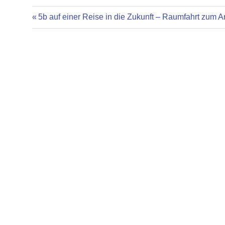
Vorheriger
Beitragsnavigation
5b auf einer Reise in die Zukunft – Raumfahrt zum 
Beitrag: