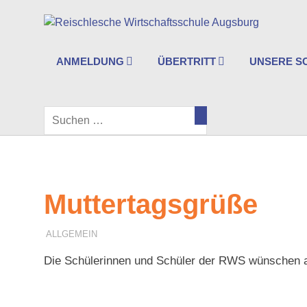
Zum
Re
Inhalt
springen
Wi
ANMELDUNG
ÜBERTRITT
UNSERE S
Au
SEARCH
Muttertagsgrüße
ALLGEMEIN
5. MAI 2026
F. SCHNEIDER
Die Schülerinnen und Schüler der RWS wünschen al