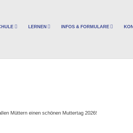
ischlesche
rtschaftsschule
CHULE
LERNEN
INFOS & FORMULARE
KO
gsburg
len Müttern einen schönen Muttertag 2026!